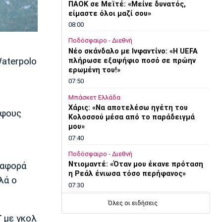
ΠΑΟΚ σε Μεϊτέ: «Μείνε δυνατός,
είμαστε όλοι μαζί σου»
08:00
Ποδόσφαιρο - Διεθνή
Νέο σκάνδαλο με Ινφαντίνο: «Η UEFA
aterpolo
πλήρωσε εξαψήφιο ποσό σε πρώην
ερωμένη του!»
07:50
Μπάσκετ Ελλάδα
Χάρις: «Να αποτελέσω ηγέτη του
άφους
Κολοσσού μέσα από το παράδειγμά
μου»
07:40
Ποδόσφαιρο - Διεθνή
Ντιομαντέ: «Όταν μου έκανε πρόταση
ιαφορά
η Ρεάλ ένιωσα τόσο περήφανος»
λά ο
07:30
Τηλεόραση
Όλες οι ειδήσεις
Τηλεόραση: Οι αθλητικές μεταδόσεις
Γ
με γκολ
του Σαββάτου (8/8)