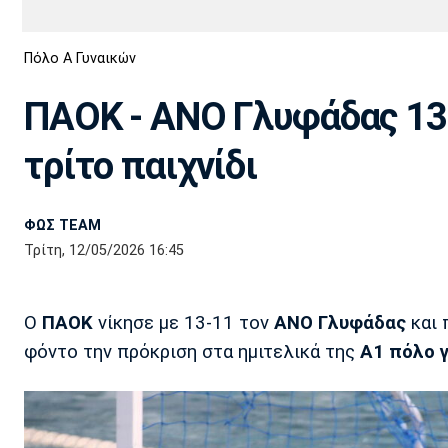
Διεθνή
EuroCup
Πόλο Α Γυναικών
Euro
Basket League
Απόλλων
Άρης
ΟΦΗ
Παναχαϊκή
Εθνικές Ομάδες
Α2 Μπάσκετ
Σμύρνης
ΠΑΟΚ - ΑΝΟ Γλυφάδας 13-
Κύπελλο
FIBA World Cup 2023
Διαιτησία
τρίτο παιχνίδι
Ποδόσφαιρο Γυναικών
Ιωνικός
Κηφισιά
Πανσερραϊκός
ΦΩΣ TEAM
Τρίτη, 12/05/2026 16:45
Ο
ΠΑΟΚ
νίκησε με 13-11 τον
ΑΝΟ Γλυφάδας
και 
φόντο την πρόκριση στα ημιτελικά της
Α1 πόλο γ