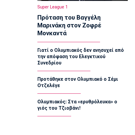
Super League 2
Super League 1
Διπλή ενίσχυση για την ΑΕΛ
Πρόταση του Βαγγέλη
23:00
Μαρινάκη στον Ζοφρέ
Ποδόσφαιρο - Διεθνή
Μονκαντά
Πυραυλική επίθεση της Ρωσίας στο
γήπεδο της Τσερνομόρετς
22:58
Γιατί ο Ολυμπιακός δεν ανησυχεί από
την απόφαση του Ελεγκτικού
EuroLeague
Συνεδρίου
Ενδιαφέρον της Μάλαγα για
Μπόλομποϊ
22:52
Προτάθηκε στον Ολυμπιακό ο Σέμι
Οτζελέγε
Στίβος
Παγκόσμιο Κ20: Πανελλήνιο ρεκόρ η
Μπακογιάννη, στον τελικό της
Ολυμπιακός: Στα «ερυθρόλευκα» ο
σφυροβολίας η Τσερνόβα
γιός του Τζιοβάνι!
22:49
Super League 1
Αστέρας Τρίπολης: Εύκολη νίκη με 2-0
επί του Πύργου