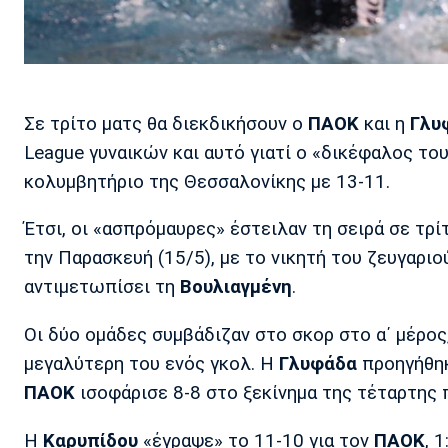
Σε τρίτο ματς θα διεκδικήσουν ο
ΠΑΟΚ
και η
Γλυ
League γυναικών και αυτό γιατί ο «δικέφαλος το
κολυμβητήριο της Θεσσαλονίκης με 13-11.
Έτσι, οι «ασπρόμαυρες» έστειλαν τη σειρά σε τρί
την Παρασκευή (15/5), με το νικητή του ζευγαριού
αντιμετωπίσει τη
Βουλιαγμένη
.
Οι δύο ομάδες συμβάδιζαν στο σκορ στο α΄ μέρος
μεγαλύτερη του ενός γκολ. Η
Γλυφάδα
προηγήθηκε
ΠΑΟΚ
ισοφάρισε 8-8 στο ξεκίνημα της τέταρτης 
Η
Καρυπίδου
«έγραψε» το 11-10 για τον
ΠΑΟΚ
, 