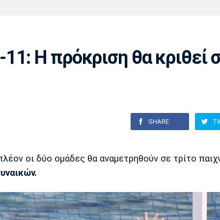
Χάντμπολ
Ηρακλής
Βόλος
Μπορούσια
Παρί Σεν
Ντόρτμουντ
Ζερμέν
11: Η πρόκριση θα κριθεί 
Πόρτο
Μπενφίκα
SHARE
T
πλέον οι δύο ομάδες θα αναμετρηθούν σε τρίτο παιχν
υναικών.