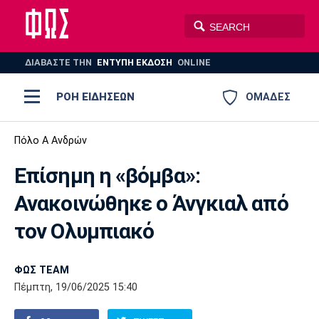
ΔΙΑΒΑΣΤΕ THN
ΕΝΤΥΠΗ ΕΚΔΟΣΗ
ONLINE
ΡΟΗ ΕΙΔΗΣΕΩΝ
ΟΜΑΔΕΣ
Ποδόσφαιρο
Πόλο Α Ανδρών
ΠΟΔΟΣΦΑΙΡΟ
ΜΠΑΣΚΕΤ
Επίσημη η «βόμβα»:
Super League 1
Μπάσκετ
ΒΟΛΕΪ
ΠΟΛΟ
ΣΠΟΡ
Ανακοινώθηκε ο Άνγκιαλ από
Ολυμπιακός
ΑΕΚ
ΠΑΟΚ
Super League 2
Ελλάδα
Ολυμπιακοί Αγώνες
τον Ολυμπιακό
AUTO-MOTO
PLUS
Γ Εθνική
Εθνική
Βόλεϊ
ΦΩΣ TEAM
Ελλάδα
EuroLeague
Πόλο
Παναθηναϊκός
Ατρόμητος
Πανιώνιος
Πέμπτη, 19/06/2025 15:40
Champions League
ΝΒΑ
Τένις