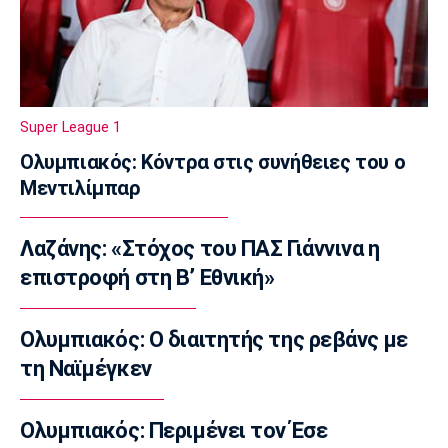
10:20
EuroLeague
Το… γύρισε ο Τόνι Πάρκερ
10:10
Super League 1
Super League 1
Πρόταση του Βαγγέλη Μαρινάκη στον Ζοφρέ
Ολυμπιακός: Κόντρα στις συνήθειες του ο
Μονκαντά
Μεντιλίμπαρ
10:00
Επικαιρότητα
Λαζάνης: «Στόχος του ΠΑΣ Γιάννινα η
Φωτιά στην Βοιωτία: Προφυλακιστέοι ο
δήμαρχος Στυλίδας, ο εργολάβος και ο
επιστροφή στη Β’ Εθνική»
ιδιοκτήτης εταιρείας
09:50
Ολυμπιακός: Ο διαιτητής της ρεβάνς με
Μπάσκετ Ελλάδα
τη Ναϊμέγκεν
Κολοσσός: Τι ισχύει για τα ευρωπαϊκά
εισιτήρια διαρκείας
Ολυμπιακός: Περιμένει τον Έσε
09:40