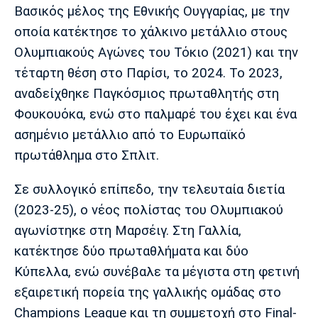
Λίβερπουλ
Μάντσεστερ
Γιουβέντους
Βασικός μέλος της Εθνικής Ουγγαρίας, με την
Σίτι
οποία κατέκτησε το χάλκινο μετάλλιο στους
Ολυμπιακούς Αγώνες του Τόκιο (2021) και την
τέταρτη θέση στο Παρίσι, το 2024. Το 2023,
Ίντερ
Μίλαν
Μπάγερν
αναδείχθηκε Παγκόσμιος πρωταθλητής στη
Φουκουόκα, ενώ στο παλμαρέ του έχει και ένα
ασημένιο μετάλλιο από το Ευρωπαϊκό
πρωτάθλημα στο Σπλιτ.
Μπορούσια
Παρί Σεν
Μαρσέιγ
Ντόρτμουντ
Ζερμέν
Σε συλλογικό επίπεδο, την τελευταία διετία
(2023-25), ο νέος πολίστας του Ολυμπιακού
αγωνίστηκε στη Μαρσέιγ. Στη Γαλλία,
κατέκτησε δύο πρωταθλήματα και δύο
Μονακό
Ερυθρός
Τότεναμ
Αστέρας
Κύπελλα, ενώ συνέβαλε τα μέγιστα στη φετινή
εξαιρετική πορεία της γαλλικής ομάδας στο
Champions League και τη συμμετοχή στο Final-