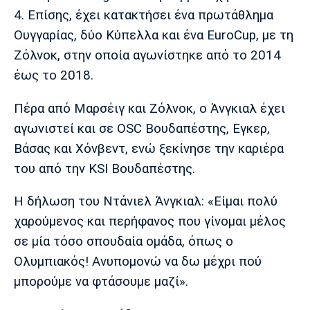
4. Επίσης, έχει κατακτήσει ένα πρωτάθλημα
Πόρτο
Μπενφίκα
Ουγγαρίας, δύο Κύπελλα και ένα EuroCup, με τη
Ζόλνοκ, στην οποία αγωνίστηκε από το 2014
έως το 2018.
Πέρα από Μαρσέιγ και Ζόλνοκ, ο Άνγκιαλ έχει
αγωνιστεί και σε OSC Βουδαπέστης, Εγκερ,
Βάσας και Χόνβεντ, ενώ ξεκίνησε την καριέρα
του από την KSI Βουδαπέστης.
Η δήλωση του Ντάνιελ Άνγκιαλ: «Είμαι πολύ
χαρούμενος και περήφανος που γίνομαι μέλος
σε μία τόσο σπουδαία ομάδα, όπως ο
Ολυμπιακός! Ανυπομονώ να δω μέχρι πού
μπορούμε να φτάσουμε μαζί».