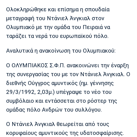
Μουσική
Στήλες
Ολοκληρώθηκε και επίσημα η σπουδαία
Πολιτισμός
Τραγούδια
Πρόγραμμα TV
μεταγραφή του Ντάνιελ Άνγκιαλ στον
Ιωνικός
Κηφισιά
Πανσερραϊκός
Ολυμπιακό με την ομάδα του Πειραιά να
Cine Spot
ταράζει τα νερά του ευρωπαϊκού πόλο.
Running
Αναλυτικά η ανακοίνωση του Ολυμπιακού:
Media
Ο ΟΛΥΜΠΙΑΚΟΣ Σ.Φ.Π. ανακοινώνει την έναρξη
Μπαρτσελόνα
Ρεάλ
Ατλέτικο
Μαδρίτης
Μαδρίτης
της συνεργασίας του με τον Ντάνιελ Άνγκιαλ. Ο
Παρασκήνιο
διεθνής Ούγγρος αμυντικός (ημ. γέννησης
29/3/1992, 2,03μ.) υπέγραψε το νέο του
συμβόλαιο και εντάσσεται στο ρόστερ της
Μάντσεστερ
Τσέλσι
Άρσεναλ
ομάδας πόλο Ανδρών του συλλόγου.
Γιουνάιτεντ
Ο Ντάνιελ Άνγκιαλ θεωρείται από τους
κορυφαίους αμυντικούς της υδατοσφαίρισης.