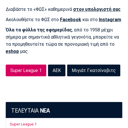
Λίβερπουλ
Μάντσεστερ
Γιουβέντους
Σίτι
Διαβάστε το «ΦΩΣ» καθημερινά
στον υπολογιστή σας
Ακολουθήστε το ΦΩΣ στο
Facebook
και στο
Instagram
Όλα τα φύλλα της εφημερίδας
, από το 1958 μέχρι
Ίντερ
Μίλαν
Μπάγερν
σήμερα με σημαντικά αθλητικά γεγονότα, μπορείτε να
τα προμηθευτείτε τώρα σε προνομιακή τιμή από το
eshop
μας
Μπορούσια
Παρί Σεν
Μαρσέιγ
Super League 1
ΑΕΚ
Μιγιάτ Γκατσίνοβιτς
Ντόρτμουντ
Ζερμέν
Μονακό
Ερυθρός
Τότεναμ
Αστέρας
ΤΕΛΕΥΤΑΙΑ
ΝΕΑ
Super League 1