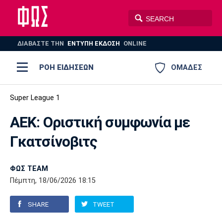
ΔΙΑΒΑΣΤΕ THN
ΕΝΤΥΠΗ ΕΚΔΟΣΗ
ONLINE
ΡΟΗ ΕΙΔΗΣΕΩΝ
ΟΜΑΔΕΣ
Ποδόσφαιρο
Super League 1
ΠΟΔΟΣΦΑΙΡΟ
ΜΠΑΣΚΕΤ
ΑΕΚ: Οριστική συμφωνία με
Super League 1
Μπάσκετ
ΒΟΛΕΪ
ΠΟΛΟ
ΣΠΟΡ
Γκατσίνοβιτς
Ολυμπιακός
ΑΕΚ
ΠΑΟΚ
Super League 2
Ελλάδα
Ολυμπιακοί Αγώνες
AUTO-MOTO
PLUS
ΦΩΣ TEAM
Γ Εθνική
Εθνική
Βόλεϊ
Πέμπτη, 18/06/2026 18:15
Ελλάδα
EuroLeague
Πόλο
Παναθηναϊκός
Ατρόμητος
Πανιώνιος
SHARE
TWEET
Champions League
ΝΒΑ
Τένις