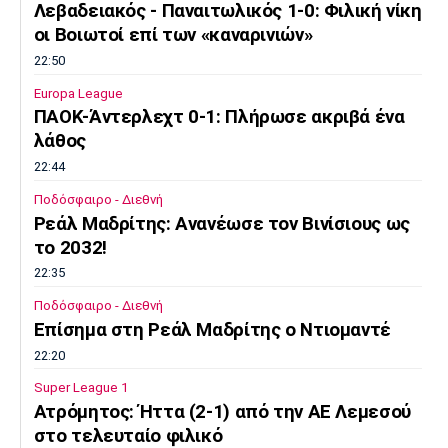
Λεβαδειακός - Παναιτωλικός 1-0: Φιλική νίκη
Πόρτο
Μπενφίκα
οι Βοιωτοί επί των «καναρινιών»
22:50
Europa League
ΠΑΟΚ-Άντερλεχτ 0-1: Πλήρωσε ακριβά ένα
λάθος
22:44
Ποδόσφαιρο - Διεθνή
Ρεάλ Μαδρίτης: Ανανέωσε τον Βινίσιους ως
το 2032!
22:35
Ποδόσφαιρο - Διεθνή
Επίσημα στη Ρεάλ Μαδρίτης ο Ντιομαντέ
22:20
Super League 1
Ατρόμητος: Ήττα (2-1) από την ΑΕ Λεμεσού
στο τελευταίο φιλικό