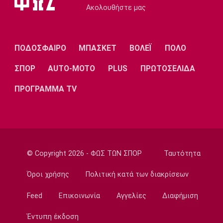
Conference League
Ακολουθήστε μας
Παναθηναϊκός: Ο διαιτητής της ρεβάνς με
την ΤΣΣΚΑ 1948
19:46
ΠΟΔΟΣΦΑΙΡΟ
ΜΠΑΣΚΕΤ
ΒΟΛΕΪ
ΠΟΛΟ
Europa League
ΣΠΟΡ
AUTO-MOTO
PLUS
ΠΡΩΤΟΣΕΛΙΔΑ
Η ενδεκάδα του ΠΑΟΚ για το ματς με την
Άντερλεχτ
ΠΡΟΓΡΑΜΜΑ TV
19:43
Super League 1
Το αποχαιρετιστήριο μήνυμα του Ορτέγκα
19:35
Ποδόσφαιρο - Διεθνή
© Copyright 2026 - ΦΩΣ ΤΩΝ ΣΠΟΡ
Ταυτότητα
Επίσημο! Ο Ορτέγκα στη Ρίβερ Πλέιτ
Όροι χρήσης
Πολιτική κατά των διακρίσεων
19:22
Champions League
Feed
Επικοινωνία
Αγγελίες
Διαφήμιση
Ολυμπιακός: Περιμένει τον Έσε
Έντυπη έκδοση
19:03