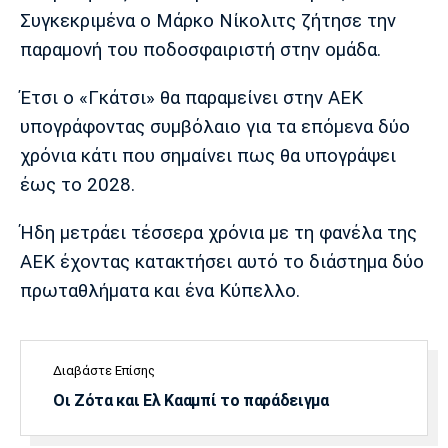
Μουσική
Στήλες
Συγκεκριμένα ο Μάρκο Νίκολιτς ζήτησε την
παραμονή του ποδοσφαιριστή στην ομάδα.
Πολιτισμός
Τραγούδια
Πρόγραμμα TV
Ιωνικός
Κηφισιά
Πανσερραϊκός
Έτσι ο «Γκάτσι» θα παραμείνει στην ΑΕΚ
Cine Spot
υπογράφοντας συμβόλαιο για τα επόμενα δύο
Running
χρόνια κάτι που σημαίνει πως θα υπογράψει
έως το 2028.
Media
Μπαρτσελόνα
Ρεάλ
Ατλέτικο
Ήδη μετράει τέσσερα χρόνια με τη φανέλα της
Μαδρίτης
Μαδρίτης
Παρασκήνιο
ΑΕΚ έχοντας κατακτήσει αυτό το διάστημα δύο
πρωταθλήματα και ένα Κύπελλο.
Μάντσεστερ
Τσέλσι
Άρσεναλ
Γιουνάιτεντ
Διαβάστε Επίσης
Οι Ζότα και Ελ Κααμπί το παράδειγμα