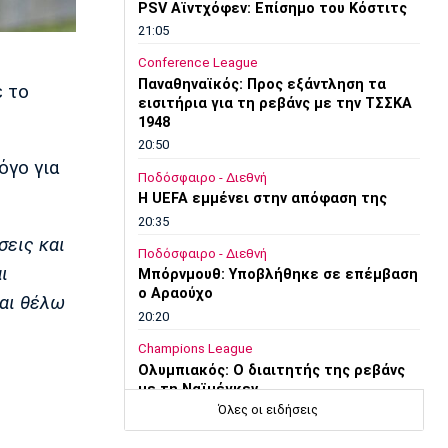
PSV Αϊντχόφεν: Επίσημο του Κόστιτς
21:05
Conference League
Παναθηναϊκός: Προς εξάντληση τα
ε το
εισιτήρια για τη ρεβάνς με την ΤΣΣΚΑ
1948
20:50
όγο για
Ποδόσφαιρο - Διεθνή
Η UEFA εμμένει στην απόφαση της
20:35
σεις και
Ποδόσφαιρο - Διεθνή
ι
Μπόρνμουθ: Υποβλήθηκε σε επέμβαση
ο Αραούχο
και θέλω
20:20
Champions League
Ολυμπιακός: Ο διαιτητής της ρεβάνς
με τη Ναϊμέγκεν
Όλες οι ειδήσεις
20:03
Europa League