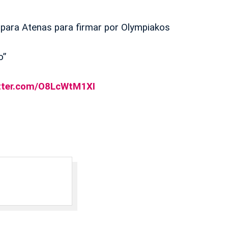
para Atenas para firmar por Olympiakos
o”
itter.com/O8LcWtM1XI