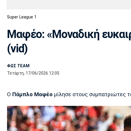
Διεθνή
EuroCup
Super League 1
Euro
Basket League
Απόλλων
Άρης
ΟΦΗ
Παναχαϊκή
Εθνικές Ομάδες
Α2 Μπάσκετ
Σμύρνης
Μαφέο: «Μοναδική ευκαιρ
Κύπελλο
FIBA World Cup 2023
Διαιτησία
(vid)
Ποδόσφαιρο Γυναικών
Ιωνικός
Κηφισιά
Πανσερραϊκός
ΦΩΣ TEAM
Τετάρτη, 17/06/2026 12:05
Ο
Πάμπλο Μαφέο
μίλησε στους συμπατριώτες το