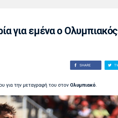
Χάντμπολ
Ηρακλής
Βόλος
Μπορούσια
Παρί Σεν
Ντόρτμουντ
Ζερμέν
ία για εμένα ο Ολυμπιακός
Πόρτο
Μπενφίκα
SHARE
T
υ για την μεταγραφή του στον
Ολυμπιακό
.