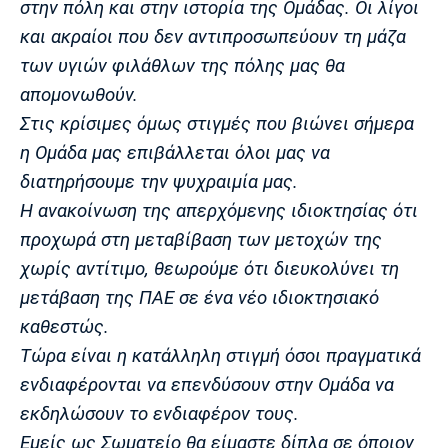
στην πόλη και στην ιστορία της Ομάδας. Οι λίγοι
Λίβερπουλ
Μάντσεστερ
Γιουβέντους
Σίτι
και ακραίοι που δεν αντιπροσωπεύουν τη μάζα
των υγιών φιλάθλων της πόλης μας θα
απομονωθούν.
Στις κρίσιμες όμως στιγμές που βιώνει σήμερα
Ίντερ
Μίλαν
Μπάγερν
η Ομάδα μας επιβάλλεται όλοι μας να
διατηρήσουμε την ψυχραιμία μας.
Η ανακοίνωση της απερχόμενης ιδιοκτησίας ότι
προχωρά στη μεταβίβαση των μετοχών της
Μπορούσια
Παρί Σεν
Μαρσέιγ
Ντόρτμουντ
Ζερμέν
χωρίς αντίτιμο, θεωρούμε ότι διευκολύνει τη
μετάβαση της ΠΑΕ σε ένα νέο ιδιοκτησιακό
καθεστώς.
Τώρα είναι η κατάλληλη στιγμή όσοι πραγματικά
Μονακό
Ερυθρός
Τότεναμ
Αστέρας
ενδιαφέρονται να επενδύσουν στην Ομάδα να
εκδηλώσουν το ενδιαφέρον τους.
Εμείς ως Σωματείο θα είμαστε δίπλα σε όποιον