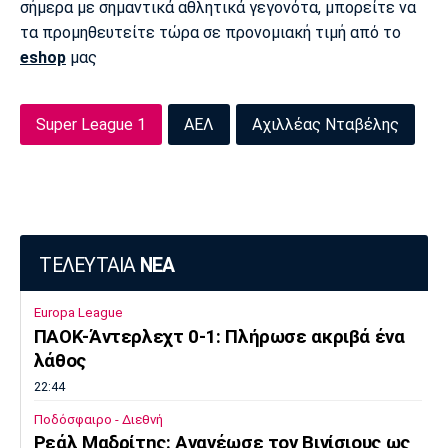
σήμερα με σημαντικά αθλητικά γεγονότα, μπορείτε να
τα προμηθευτείτε τώρα σε προνομιακή τιμή από το
eshop
μας
Super League 1
ΑΕΛ
Αχιλλέας Νταβέλης
ΤΕΛΕΥΤΑΙΑ
ΝΕΑ
Europa League
ΠΑΟΚ-Άντερλεχτ 0-1: Πλήρωσε ακριβά ένα
λάθος
22:44
Ποδόσφαιρο - Διεθνή
Ρεάλ Μαδρίτης: Ανανέωσε τον Βινίσιους ως