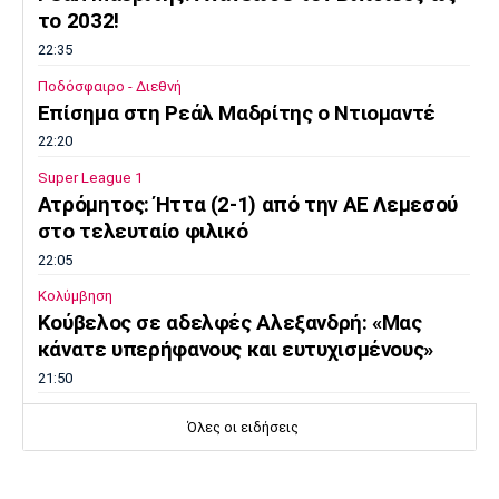
το 2032!
22:35
Ποδόσφαιρο - Διεθνή
Επίσημα στη Ρεάλ Μαδρίτης ο Ντιομαντέ
22:20
Super League 1
Ατρόμητος: Ήττα (2-1) από την ΑΕ Λεμεσού
στο τελευταίο φιλικό
22:05
Κολύμβηση
Κούβελος σε αδελφές Αλεξανδρή: «Μας
κάνατε υπερήφανους και ευτυχισμένους»
21:50
Super League 2
Όλες οι ειδήσεις
Ο Ζορζίνιο στον Πανσερραϊκό
21:35