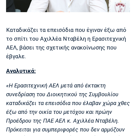
Μουσική
Στήλες
Πολιτισμός
Τραγούδια
Πρόγραμμα TV
Ιωνικός
Κηφισιά
Πανσερραϊκός
Καταδικάζει τα επεισόδια που έγιναν έξω από
Cine Spot
το σπίτι του Αχιλλέα Νταβέλη η Ερασιτεχνική
Running
ΑΕΛ, βάσει της σχετικής ανακοίνωσης που
έβγαλε.
Media
Μπαρτσελόνα
Ρεάλ
Ατλέτικο
Αναλυτικά:
Μαδρίτης
Μαδρίτης
Παρασκήνιο
«
Η Ερασιτεχνική ΑΕΛ μετά από έκτακτη
συνεδρίαση του Διοικητικού της Συμβουλίου
καταδικάζει τα επεισόδια που έλαβαν χώρα χθες
Μάντσεστερ
Τσέλσι
Άρσεναλ
Γιουνάιτεντ
έξω από την οικία του μετόχου και πρώην
Προέδρου της ΠΑΕ ΑΕΛ κ. Αχιλλέα Νταβέλη.
Πρόκειται για συμπεριφορές που δεν αρμόζουν