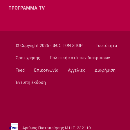
Το αποχαιρετιστήριο μήνυμα του Ορτέγκα
ΠΡΟΓΡΑΜΜΑ TV
19:35
Ποδόσφαιρο - Διεθνή
Επίσημο! Ο Ορτέγκα στη Ρίβερ Πλέιτ
19:22
© Copyright 2026 - ΦΩΣ ΤΩΝ ΣΠΟΡ
Ταυτότητα
Champions League
Ολυμπιακός: Περιμένει τον Έσε
Όροι χρήσης
Πολιτική κατά των διακρίσεων
19:03
Μπάσκετ
Feed
Επικοινωνία
Αγγελίες
Διαφήμιση
Μακάμπι Τελ Αβίβ: Φιλικά προετοιμασίας με
Έντυπη έκδοση
Ολυμπιακό και Άρη
18:50
Εθνικές Μπάσκετ
Κατσικάρης: «Αν συσπειρωθεί αυτή η Εθνική
μπορούμε να καταφέρουμε πολύ όμορφα
πράγματα»
Αριθμός Πιστοποίησης Μ.Η.Τ. 232110
18:35