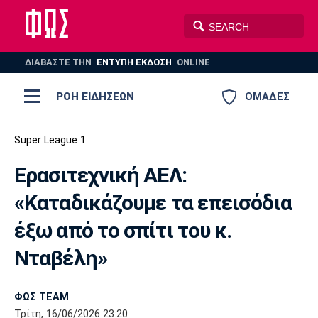
ΔΙΑΒΑΣΤΕ THN
ΕΝΤΥΠΗ ΕΚΔΟΣΗ
ONLINE
ΡΟΗ ΕΙΔΗΣΕΩΝ
ΟΜΑΔΕΣ
Ποδόσφαιρο
Super League 1
ΠΟΔΟΣΦΑΙΡΟ
ΜΠΑΣΚΕΤ
Ερασιτεχνική ΑΕΛ:
Super League 1
Μπάσκετ
ΒΟΛΕΪ
ΠΟΛΟ
ΣΠΟΡ
«Καταδικάζουμε τα επεισόδια
Ολυμπιακός
ΑΕΚ
ΠΑΟΚ
Super League 2
Ελλάδα
Ολυμπιακοί Αγώνες
έξω από το σπίτι του κ.
AUTO-MOTO
PLUS
Γ Εθνική
Εθνική
Βόλεϊ
Νταβέλη»
Ελλάδα
EuroLeague
Πόλο
Παναθηναϊκός
Ατρόμητος
Πανιώνιος
ΦΩΣ TEAM
Τρίτη, 16/06/2026 23:20
Champions League
ΝΒΑ
Τένις