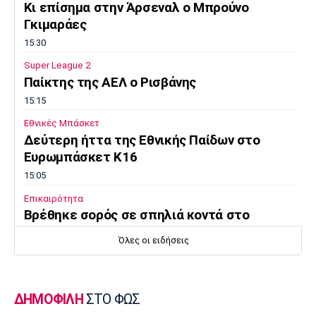
Κι επίσημα στην Άρσεναλ ο Μπρούνο
Γκιμαράες
15:30
Super League 2
Παίκτης της ΑΕΛ ο Ρισβάνης
15:15
Εθνικές Μπάσκετ
Δεύτερη ήττα της Εθνικής Παίδων στο
Ευρωμπάσκετ Κ16
15:05
Επικαιρότητα
Βρέθηκε σορός σε σπηλιά κοντά στο
εκκλησάκι των Αγίων Ισιδώρων
Όλες οι ειδήσεις
14:50
Super League 1
Πήρε Νανού ο Ηρακλής
ΔΗΜΟΦΙΛΗ
ΣΤΟ ΦΩΣ
14:40