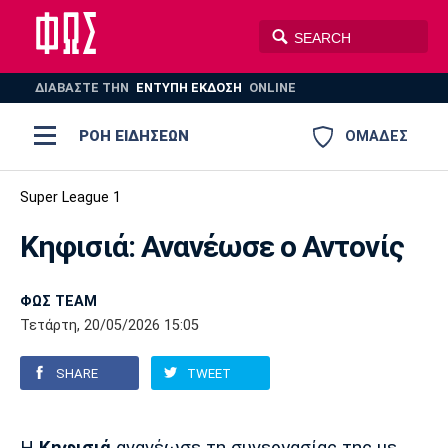
ΔΙΑΒΑΣΤΕ THN
ΕΝΤΥΠΗ ΕΚΔΟΣΗ
ONLINE
ΡΟΗ ΕΙΔΗΣΕΩΝ
ΟΜΑΔΕΣ
Ποδόσφαιρο
Super League 1
ΠΟΔΟΣΦΑΙΡΟ
ΜΠΑΣΚΕΤ
Κηφισιά: Ανανέωσε ο Αντονίς
Super League 1
Μπάσκετ
ΒΟΛΕΪ
ΠΟΛΟ
ΣΠΟΡ
Ολυμπιακός
ΑΕΚ
ΠΑΟΚ
Super League 2
Ελλάδα
Ολυμπιακοί Αγώνες
ΦΩΣ TEAM
Τετάρτη, 20/05/2026 15:05
AUTO-MOTO
PLUS
Γ Εθνική
Εθνική
Βόλεϊ
SHARE
TWEET
Ελλάδα
EuroLeague
Πόλο
Παναθηναϊκός
Ατρόμητος
Πανιώνιος
Champions League
ΝΒΑ
Τένις