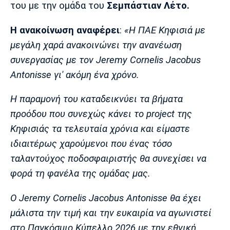
Μουσική
Στήλες
του με την ομάδα του
Σεμπάστιαν Λέτο.
Πολιτισμός
Τραγούδια
Πρόγραμμα TV
Η ανακοίνωση αναφέρει
:
«Η ΠΑΕ Κηφισιά με
Ιωνικός
Κηφισιά
Πανσερραϊκός
μεγάλη χαρά ανακοινώνει την ανανέωση
Cine Spot
συνεργασίας με τον Jeremy Cornelis Jacobus
Antonisse γι' ακόμη ένα χρόνο.
Running
Η παραμονή του καταδεικνύει τα βήματα
Media
προόδου που συνεχώς κάνει το project της
Μπαρτσελόνα
Ρεάλ
Ατλέτικο
Μαδρίτης
Μαδρίτης
Κηφισιάς τα τελευταία χρόνια και είμαστε
Παρασκήνιο
ιδιαιτέρως χαρούμενοι που ένας τόσο
ταλαντούχος ποδοσφαιριστής θα συνεχίσει να
φορά τη φανέλα της ομάδας μας.
Μάντσεστερ
Τσέλσι
Άρσεναλ
Γιουνάιτεντ
Ο Jeremy Cornelis Jacobus Antonisse θα έχει
μάλιστα την τιμή και την ευκαιρία να αγωνιστεί
στο Παγκόσμιο Κύπελλο 2026 με την εθνική