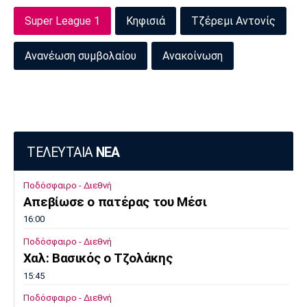
Πόρτο
Μπενφίκα
Super League 1
Κηφισιά
Τζέρεμι Αντονίς
Ανανέωση συμβολαίου
Ανακοίνωση
ΤΕΛΕΥΤΑΙΑ
ΝΕΑ
Ποδόσφαιρο - Διεθνή
Απεβίωσε ο πατέρας του Μέσι
16:00
Ποδόσφαιρο - Διεθνή
Χαλ: Βασικός ο Τζολάκης
15:45
Ποδόσφαιρο - Διεθνή