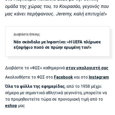
Λίβερπουλ
Μάντσεστερ
Γιουβέντους
ομάδα της χώρας του, το Κουρασάο, γεγονός που
Σίτι
μας κάνει περήφανους. Jeremy, καλή επιτυχία!»
Ίντερ
Μίλαν
Μπάγερν
Διαβάστε Επίσης
Νέο σκάνδαλο με Ινφαντίνο: «Η UEFA πλήρωσε
εξαψήφιο ποσό σε πρώην ερωμένη του!»
Μπορούσια
Παρί Σεν
Μαρσέιγ
Ντόρτμουντ
Ζερμέν
Διαβάστε το «ΦΩΣ» καθημερινά
στον υπολογιστή σας
Ακολουθήστε το ΦΩΣ στο
Facebook
και στο
Instagram
Όλα τα φύλλα της εφημερίδας
, από το 1958 μέχρι
Μονακό
Ερυθρός
Τότεναμ
σήμερα με σημαντικά αθλητικά γεγονότα, μπορείτε να
Αστέρας
τα προμηθευτείτε τώρα σε προνομιακή τιμή από το
eshop
μας