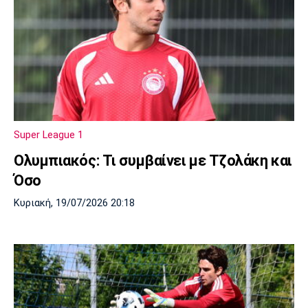
Super League 1
Ολυμπιακός: Τι συμβαίνει με Τζολάκη και
Όσο
Κυριακή, 19/07/2026 20:18