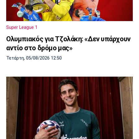
Μουσική
Στήλες
Πολιτισμός
Τραγούδια
Πρόγραμμα TV
Ιωνικός
Κηφισιά
Πανσερραϊκός
Super League 1
Cine Spot
Ολυμπιακός για Τζολάκη: «Δεν υπάρχουν
Running
αντίο στο δρόμο μας»
Τετάρτη, 05/08/2026 12:50
Media
Μπαρτσελόνα
Ρεάλ
Ατλέτικο
Μαδρίτης
Μαδρίτης
Παρασκήνιο
Μάντσεστερ
Τσέλσι
Άρσεναλ
Γιουνάιτεντ