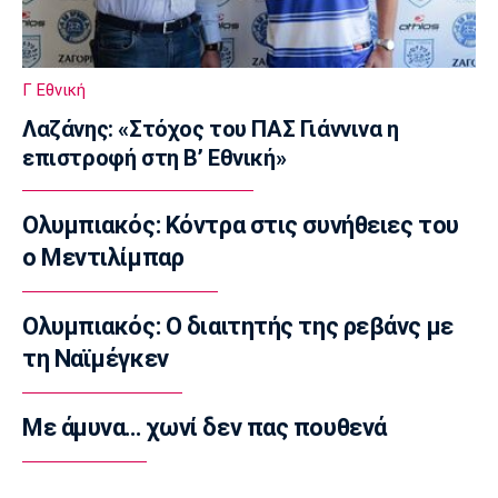
Ολυμπιακού για τον Ακράμ Μπουράς»
07:40
Europa League
Γ Εθνική
Μπιανκόν: «Ο Κωνσταντέλιας έχει τόση
Λαζάνης: «Στόχος του ΠΑΣ Γιάννινα η
ποιότητα - Η καρδιά μου παραμένει
επιστροφή στη Β’ Εθνική»
ερυθρόλευκη»
07:30
Ολυμπιακός: Κόντρα στις συνήθειες του
Τηλεόραση
Τηλεόραση: Οι αθλητικές μεταδόσεις της
ο Μεντιλίμπαρ
Παρασκευής (7/8)
07:20
Ολυμπιακός: Ο διαιτητής της ρεβάνς με
Επικαιρότητα
τη Ναϊμέγκεν
Καιρός: Αίθριος με αραιές νεφώσεις
07:10
Με άμυνα… χωνί δεν πας πουθενά
Επικαιρότητα
Εορτολόγιο: Ποιοι γιορτάζουν σήμερα
Παρασκευή 7 Αυγούστου