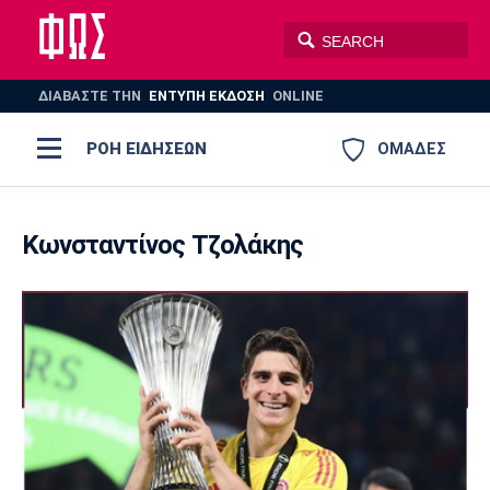
ΔΙΑΒΑΣΤΕ THN
ΕΝΤΥΠΗ ΕΚΔΟΣΗ
ONLINE
ΡΟΗ ΕΙΔΗΣΕΩΝ
ΟΜΑΔΕΣ
Ποδόσφαιρο
ΠΟΔΟΣΦΑΙΡΟ
ΜΠΑΣΚΕΤ
Κωνσταντίνος Τζολάκης
Super League 1
Μπάσκετ
ΒΟΛΕΪ
ΠΟΛΟ
ΣΠΟΡ
Ολυμπιακός
ΑΕΚ
ΠΑΟΚ
Super League 2
Ελλάδα
Ολυμπιακοί Αγώνες
AUTO-MOTO
PLUS
Γ Εθνική
Εθνική
Βόλεϊ
Ελλάδα
EuroLeague
Πόλο
Παναθηναϊκός
Ατρόμητος
Πανιώνιος
Champions League
ΝΒΑ
Τένις