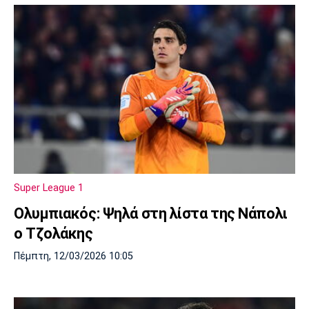
Super League 1
Ολυμπιακός: Ψηλά στη λίστα της Νάπολι
ο Τζολάκης
Πέμπτη, 12/03/2026 10:05