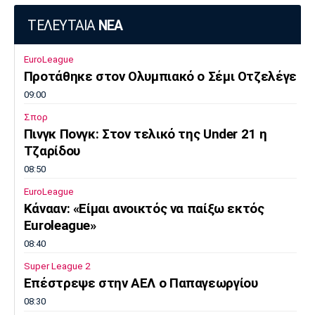
ΤΕΛΕΥΤΑΙΑ
ΝΕΑ
EuroLeague
Προτάθηκε στον Ολυμπιακό ο Σέμι Οτζελέγε
09:00
Σπορ
Πινγκ Πονγκ: Στον τελικό της Under 21 η
Τζαρίδου
08:50
EuroLeague
Κάνααν: «Είμαι ανοικτός να παίξω εκτός
Euroleague»
08:40
Super League 2
Επέστρεψε στην ΑΕΛ ο Παπαγεωργίου
08:30