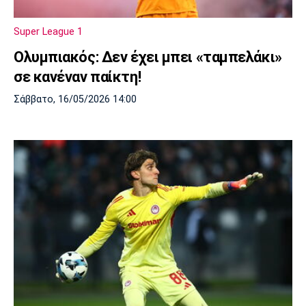
Super League 1
Ολυμπιακός: Δεν έχει μπει «ταμπελάκι»
σε κανέναν παίκτη!
Σάββατο, 16/05/2026 14:00