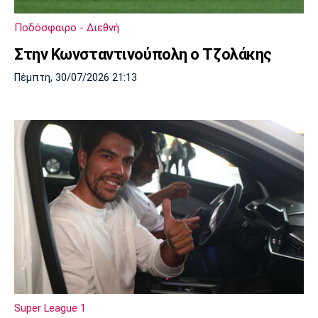
Πόρτο
Μπενφίκα
Ποδόσφαιρο - Διεθνή
Στην Κωνσταντινούπολη ο Τζολάκης
Πέμπτη, 30/07/2026 21:13
Super League 1