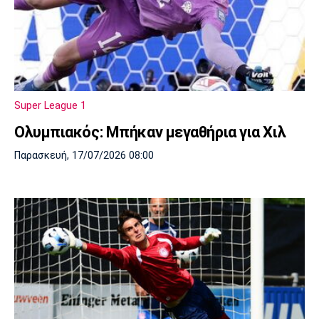
Super League 1
Ολυμπιακός: Μπήκαν μεγαθήρια για Χιλ
Παρασκευή, 17/07/2026 08:00