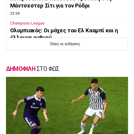
Μάντσεστερ Σίτι για τον Ρόδρι
23:34
Champions League
Ολυμπιακός: Οι μάχες του Ελ Κααμπί και η
έλλειψη ρυθμού
Όλες οι ειδήσεις
23:33
Ποδόσφαιρο - Διεθνή
Συνεχίζει στο MLS ο Σέρχι Ρομπέρτο
ΔΗΜΟΦΙΛΗ
ΣΤΟ ΦΩΣ
23:22
Στίβος
Παγκόσμιο Πρωτάθλημα Κ20: Έκτη θέση για
την Ραφαηλίδου στον τελικό της
σφαιροβολίας
23:11
Super League 2
Διπλή ενίσχυση για την ΑΕΛ
23:00