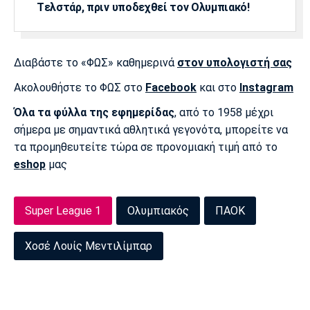
Tελστάρ, πριν υποδεχθεί τον Ολυμπιακό!
Πόρτο
Μπενφίκα
Διαβάστε το «ΦΩΣ» καθημερινά
στον υπολογιστή σας
Ακολουθήστε το ΦΩΣ στο
Facebook
και στο
Instagram
Όλα τα φύλλα της εφημερίδας
, από το 1958 μέχρι
σήμερα με σημαντικά αθλητικά γεγονότα, μπορείτε να
τα προμηθευτείτε τώρα σε προνομιακή τιμή από το
eshop
μας
Super League 1
Ολυμπιακός
ΠΑΟΚ
Χοσέ Λουίς Μεντιλίμπαρ