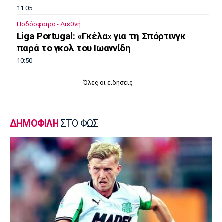
11:05
Ποδόσφαιρο - Διεθνή
Liga Portugal: «Γκέλα» για τη Σπόρτινγκ
παρά το γκολ του Ιωαννίδη
10:50
Εθνικές Μπάσκετ
Όλες οι ειδήσεις
Ευρωμπάσκετ Κ16: Αυλαία στον όμιλο της
Εθνικής με αντίπαλο την Γεωργία
10:35
ΔΗΜΟΦΙΛΗ
ΣΤΟ ΦΩΣ
EuroLeague
Αλλαγή σελίδας στη Βιλερμπάν
10:20
Στοίχημα
ΦΩΣ στο Στοίχημα: Άσος και γκολ στο
Τάμπερε
10:05