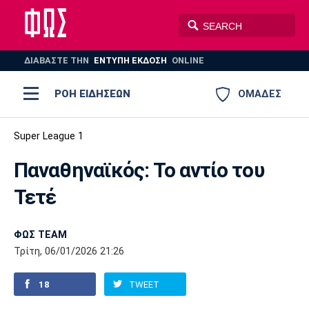
ΔΙΑΒΑΣΤΕ THN
ΕΝΤΥΠΗ ΕΚΔΟΣΗ
ONLINE
ΡΟΗ ΕΙΔΗΣΕΩΝ
ΟΜΑΔΕΣ
Ποδόσφαιρο
Super League 1
ΠΟΔΟΣΦΑΙΡΟ
ΜΠΑΣΚΕΤ
Παναθηναϊκός: Το αντίο του
Super League 1
Μπάσκετ
ΒΟΛΕΪ
ΠΟΛΟ
ΣΠΟΡ
Τετέ
Ολυμπιακός
ΑΕΚ
ΠΑΟΚ
Super League 2
Ελλάδα
Ολυμπιακοί Αγώνες
AUTO-MOTO
PLUS
ΦΩΣ TEAM
Γ Εθνική
Εθνική
Βόλεϊ
Τρίτη, 06/01/2026 21:26
Ελλάδα
EuroLeague
Πόλο
Παναθηναϊκός
Ατρόμητος
Πανιώνιος
18
TWEET
Champions League
ΝΒΑ
Τένις