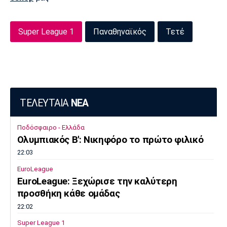
Πόρτο
Μπενφίκα
Super League 1
Παναθηναϊκός
Τετέ
ΤΕΛΕΥΤΑΙΑ
ΝΕΑ
Ποδόσφαιρο - Ελλάδα
Ολυμπιακός Β': Νικηφόρο το πρώτο φιλικό
22:03
EuroLeague
EuroLeague: Ξεχώρισε την καλύτερη
προσθήκη κάθε ομάδας
22:02
Super League 1