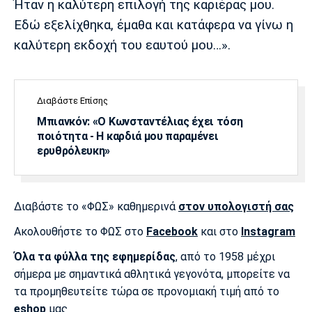
Ήταν η καλύτερη επιλογή της καριέρας μου.
Λίβερπουλ
Μάντσεστερ
Γιουβέντους
Σίτι
Εδώ εξελίχθηκα, έμαθα και κατάφερα να γίνω η
καλύτερη εκδοχή του εαυτού μου…».
Ίντερ
Μίλαν
Μπάγερν
Διαβάστε Επίσης
Μπιανκόν: «Ο Κωνσταντέλιας έχει τόση
ποιότητα - Η καρδιά μου παραμένει
ερυθρόλευκη»
Μπορούσια
Παρί Σεν
Μαρσέιγ
Ντόρτμουντ
Ζερμέν
Διαβάστε το «ΦΩΣ» καθημερινά
στον υπολογιστή σας
Ακολουθήστε το ΦΩΣ στο
Facebook
και στο
Instagram
Μονακό
Ερυθρός
Τότεναμ
Όλα τα φύλλα της εφημερίδας
, από το 1958 μέχρι
Αστέρας
σήμερα με σημαντικά αθλητικά γεγονότα, μπορείτε να
τα προμηθευτείτε τώρα σε προνομιακή τιμή από το
eshop
μας