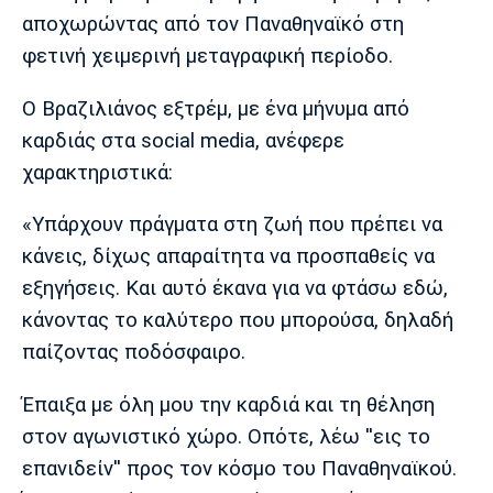
Μουσική
Στήλες
αποχωρώντας από τον Παναθηναϊκό στη
φετινή χειμερινή μεταγραφική περίοδο.
Πολιτισμός
Τραγούδια
Πρόγραμμα TV
Ιωνικός
Κηφισιά
Πανσερραϊκός
Ο Βραζιλιάνος εξτρέμ, με ένα μήνυμα από
Cine Spot
καρδιάς στα social media, ανέφερε
Running
χαρακτηριστικά:
Media
«Υπάρχουν πράγματα στη ζωή που πρέπει να
Μπαρτσελόνα
Ρεάλ
Ατλέτικο
κάνεις, δίχως απαραίτητα να προσπαθείς να
Μαδρίτης
Μαδρίτης
Παρασκήνιο
εξηγήσεις. Και αυτό έκανα για να φτάσω εδώ,
κάνοντας το καλύτερο που μπορούσα, δηλαδή
παίζοντας ποδόσφαιρο.
Μάντσεστερ
Τσέλσι
Άρσεναλ
Γιουνάιτεντ
Έπαιξα με όλη μου την καρδιά και τη θέληση
στον αγωνιστικό χώρο. Οπότε, λέω ''εις το
επανιδείν'' προς τον κόσμο του Παναθηναϊκού.