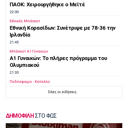
ΠΑΟΚ: Χειρουργήθηκε ο Μεϊτέ
22:00
Εθνικές Μπάσκετ
Εθνική Κορασίδων: Συνέτριψε με 78-36 την
Ιρλανδία
21:45
Μπάσκετ Α1 Γυναικών
A1 Γυναικών: To πλήρες πρόγραμμα του
Ολυμπιακού
21:30
Ποδόσφαιρο - Κύπελλο
Κύπελλο: Το πρόγραμμα του 2ου
Όλες οι ειδήσεις
προκριματικού
21:15
Βόλεϊ Α Γυναικών
ΔΗΜΟΦΙΛΗ
ΣΤΟ ΦΩΣ
Θέτις Βούλας: Στην πρώτη ομάδα η
Φωτιάδου