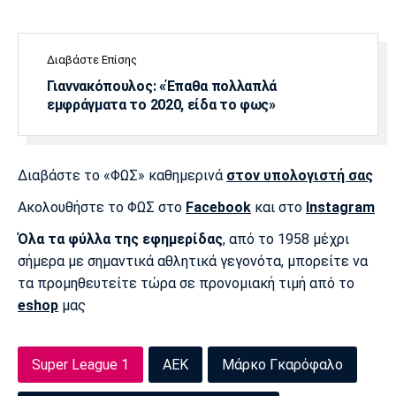
Λίβερπουλ
Μάντσεστερ
Γιουβέντους
Σίτι
Διαβάστε Επίσης
Γιαννακόπουλος: «Έπαθα πολλαπλά
εμφράγματα το 2020, είδα το φως»
Ίντερ
Μίλαν
Μπάγερν
Διαβάστε το «ΦΩΣ» καθημερινά
στον υπολογιστή σας
Ακολουθήστε το ΦΩΣ στο
Facebook
και στο
Instagram
Μπορούσια
Παρί Σεν
Μαρσέιγ
Ντόρτμουντ
Ζερμέν
Όλα τα φύλλα της εφημερίδας
, από το 1958 μέχρι
σήμερα με σημαντικά αθλητικά γεγονότα, μπορείτε να
τα προμηθευτείτε τώρα σε προνομιακή τιμή από το
eshop
μας
Μονακό
Ερυθρός
Τότεναμ
Αστέρας
Super League 1
ΑΕΚ
Μάρκο Γκαρόφαλο