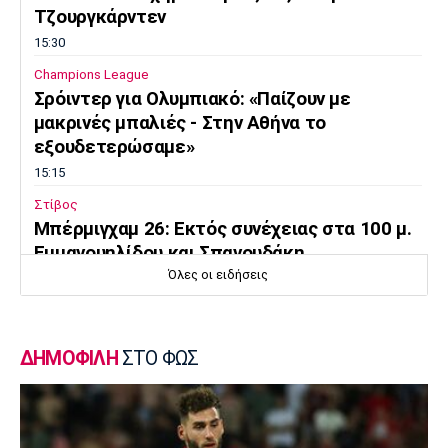
Τζουργκάρντεν
15:30
Champions League
Σρόιντερ για Ολυμπιακό: «Παίζουν με
μακρινές μπαλιές - Στην Αθήνα το
εξουδετερώσαμε»
15:15
Στίβος
Μπέρμιγχαμ 26: Εκτός συνέχειας στα 100 μ.
Εμμανουηλίδου και Σπανουδάκη
Όλες οι ειδήσεις
15:00
Εθνικές Μπάσκετ
Χωρίς Ντόντσιτς και Χέιζ η Σλοβενία
ΔΗΜΟΦΙΛΗ
ΣΤΟ ΦΩΣ
14:50
Μπάσκετ Ελλάδα
ΠΑΟΚ: Κι επίσημα στο πλευρό του Τρινκιέρι
ο Μενέτι