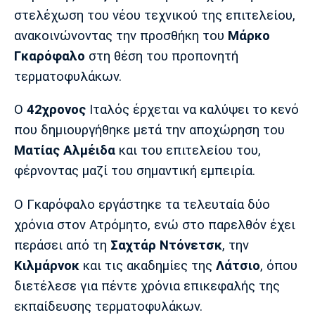
Μουσική
Στήλες
στελέχωση του νέου τεχνικού της επιτελείου,
ανακοινώνοντας την προσθήκη του
Μάρκο
Πολιτισμός
Τραγούδια
Πρόγραμμα TV
Γκαρόφαλο
στη θέση του προπονητή
Ιωνικός
Κηφισιά
Πανσερραϊκός
Cine Spot
τερματοφυλάκων.
Running
Ο
42χρονος
Ιταλός έρχεται να καλύψει το κενό
που δημιουργήθηκε μετά την αποχώρηση του
Media
Ματίας
Αλμέιδα
και του επιτελείου του,
Μπαρτσελόνα
Ρεάλ
Ατλέτικο
Μαδρίτης
Μαδρίτης
φέρνοντας μαζί του σημαντική εμπειρία.
Παρασκήνιο
Ο Γκαρόφαλο εργάστηκε τα τελευταία δύο
χρόνια στον Ατρόμητο, ενώ στο παρελθόν έχει
Μάντσεστερ
Τσέλσι
Άρσεναλ
περάσει από τη
Σαχτάρ
Ντόνετσκ
, την
Γιουνάιτεντ
Κιλμάρνοκ
και τις ακαδημίες της
Λάτσιο
, όπου
διετέλεσε για πέντε χρόνια επικεφαλής της
εκπαίδευσης τερματοφυλάκων.