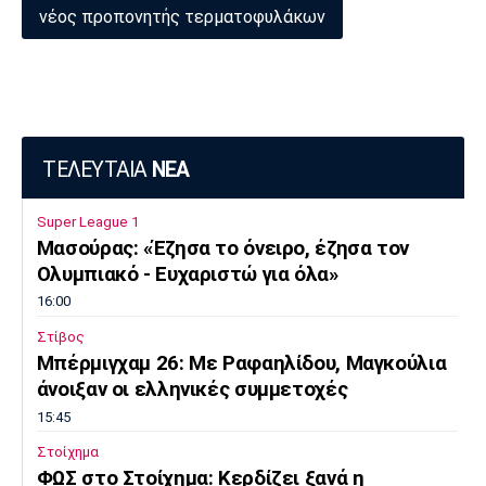
νέος προπονητής τερματοφυλάκων
Πόρτο
Μπενφίκα
ΤΕΛΕΥΤΑΙΑ
ΝΕΑ
Super League 1
Μασούρας: «Έζησα το όνειρο, έζησα τον
Ολυμπιακό - Ευχαριστώ για όλα»
16:00
Στίβος
Μπέρμιγχαμ 26: Με Ραφαηλίδου, Μαγκούλια
άνοιξαν οι ελληνικές συμμετοχές
15:45
Στοίχημα
ΦΩΣ στο Στοίχημα: Κερδίζει ξανά η