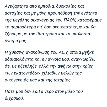
Λίβερπουλ
Μάντσεστερ
Γιουβέντους
Ανεξάρτητα από εμπόδια, δυσκολίες και
Σίτι
αστοχίες και με μόνη προϋπόθεση την ενότητα
της μεγάλης οικογένειας του ΠΑΟΚ, καταφέραμε
τα περισσότερα απ’ όσα ονειρευτήκαμε και θα
Ίντερ
Μίλαν
Μπάγερν
ζήσουμε με τον ίδιο τρόπο και τα υπόλοιπα
όνειρά μας.
Η χθεσινή ανακοίνωση του ΑΣ, η οποία βγήκε
Μπορούσια
Παρί Σεν
Μαρσέιγ
αδικαιολόγητα και εν αγνοία μου, αναγνωρίζω
Ντόρτμουντ
Ζερμέν
ότι με εξέπληξε, αλλά την αφήνω στην κρίση
των εκατοντάδων χιλιάδων μελών της
οικογένειάς μας και της ιστορίας.
Μονακό
Ερυθρός
Τότεναμ
Αστέρας
Ποτέ μου δεν έριξα νερό στον μύλο του
διχασμού.