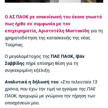
Μουσική
Στήλες
Πολιτισμός
Τραγούδια
Πρόγραμμα TV
Ο ΑΣ ΠΑΟΚ με ανακοίνωσή του έκανε γνωστό
Ιωνικός
Κηφισιά
Πανσερραϊκός
πως ήρθε σε συμφωνία με τον
Cine Spot
επιχειρηματία, Αριστοτέλη Μυστακίδη
για τη
Running
χρηματοδότηση της κατασκευής της νέας
Τούμπας.
Media
Μπαρτσελόνα
Ρεάλ
Ατλέτικο
Ο μεγαλομέτοχος της
ΠΑΕ ΠΑΟΚ, Ιβάν
Μαδρίτης
Μαδρίτης
Παρασκήνιο
Σαββίδης
πήρε επίσημη θέση για τη
συγκεκριμένη εξέλιξη.
Αναλυτικά η δήλωσή του
:
«Στα τελευταία 13
Μάντσεστερ
Τσέλσι
Άρσεναλ
Γιουνάιτεντ
χρόνια, που έχω την τιμή να ηγούμαι της ΠΑΕ
ΠΑΟΚ, προχωρώ με γνώμονα την τήρηση των
υποσχέσεών μου.