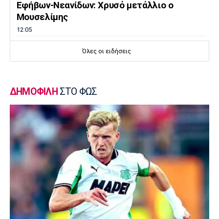
Εφήβων-Νεανίδων: Χρυσό μετάλλιο ο
Μουσελίμης
12:05
EuroLeague
Όλες οι ειδήσεις
Αναντολού Εφές: Καθυστερεί η επιστροφή
του Παπαγιάννη
11:50
ΔΗΜΟΦΙΛΗ
ΣΤΟ ΦΩΣ
Μπάσκετ Ελλάδα
Εθνική Νεανίδων: Κόντρα στην Ισλανδία για
την πέμπτη θέση
11:35
Ποδόσφαιρο - Διεθνή
FIFA: Προειδοποιεί για προσπάθεια
υπονόμευσης του Ινφαντίνο
11:20
Super League 1
Oλυμπιακός: Οι ευχές στον Ρέτσο