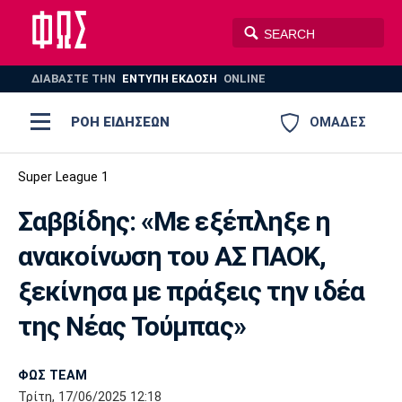
ΔΙΑΒΑΣΤΕ THN
ΕΝΤΥΠΗ ΕΚΔΟΣΗ
ONLINE
ΡΟΗ ΕΙΔΗΣΕΩΝ
ΟΜΑΔΕΣ
Ποδόσφαιρο
Super League 1
ΠΟΔΟΣΦΑΙΡΟ
ΜΠΑΣΚΕΤ
Σαββίδης: «Με εξέπληξε η
Super League 1
Μπάσκετ
ΒΟΛΕΪ
ΠΟΛΟ
ΣΠΟΡ
ανακοίνωση του ΑΣ ΠΑΟΚ,
Ολυμπιακός
ΑΕΚ
ΠΑΟΚ
Super League 2
Ελλάδα
Ολυμπιακοί Αγώνες
ξεκίνησα με πράξεις την ιδέα
AUTO-MOTO
PLUS
Γ Εθνική
Εθνική
Βόλεϊ
της Νέας Τούμπας»
Ελλάδα
EuroLeague
Πόλο
Παναθηναϊκός
Ατρόμητος
Πανιώνιος
ΦΩΣ TEAM
Τρίτη, 17/06/2025 12:18
Champions League
ΝΒΑ
Τένις