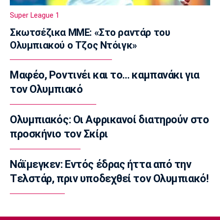
11:05
Super League 1
Ποδόσφαιρο - Διεθνή
Σκωτσέζικα ΜΜΕ: «Στο ραντάρ του
Liga Portugal: «Γκέλα» για τη Σπόρτινγκ
Ολυμπιακού ο Τζος Ντόιγκ»
παρά το γκολ του Ιωαννίδη
10:50
Μαφέο, Ροντινέι και το… καμπανάκι για
Εθνικές Μπάσκετ
Ευρωμπάσκετ Κ16: Αυλαία στον όμιλο της
τον Ολυμπιακό
Εθνικής με αντίπαλο την Γεωργία
10:35
Ολυμπιακός: Οι Αφρικανοί διατηρούν στο
EuroLeague
προσκήνιο τον Σκίρι
Αλλαγή σελίδας στη Βιλερμπάν
10:20
Νάϊμεγκεν: Εντός έδρας ήττα από την
Στοίχημα
Tελστάρ, πριν υποδεχθεί τον Ολυμπιακό!
ΦΩΣ στο Στοίχημα: Άσος και γκολ στο
Τάμπερε
10:05
NBA