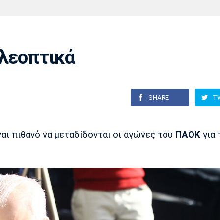
Χάντμπολ
Ηρακλής
Βόλος
Μπορούσια
Παρί Σεν
Ντόρτμουντ
Ζερμέν
ηλεοπτικά
Πόρτο
Μπενφίκα
SHARE
T
ναι πιθανό να μεταδίδονται οι αγώνες του
ΠΑΟΚ
για 