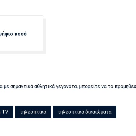
αψήφιο ποσό
ρα με σημαντικά αθλητικά γεγονότα, μπορείτε να τα προμηθε
n TV
τηλεοπτικά
τηλεοπτικά δικαιώματα