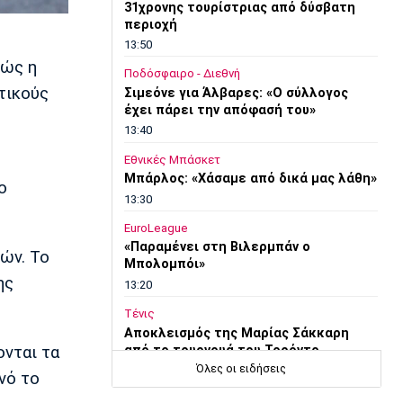
31χρονης τουρίστριας από δύσβατη
περιοχή
13:50
θώς η
Ποδόσφαιρο - Διεθνή
τικούς
Σιμεόνε για Άλβαρες: «Ο σύλλογος
έχει πάρει την απόφασή του»
13:40
Εθνικές Μπάσκετ
Μπάρλος: «Χάσαμε από δικά μας λάθη»
ο
13:30
EuroLeague
«Παραμένει στη Βιλερμπάν ο
ών. Το
Μπολομπόι»
ης
13:20
Τένις
Αποκλεισμός της Μαρίας Σάκκαρη
από το τουρνουά του Τορόντο
ονται τα
Όλες οι ειδήσεις
13:10
νό το
Εθνικές Μπάσκετ