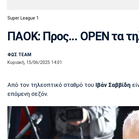
Διεθνή
EuroCup
Super League 1
Euro
Basket League
Απόλλων
Άρης
ΟΦΗ
Παναχαϊκή
Εθνικές Ομάδες
Α2 Μπάσκετ
Σμύρνης
ΠΑΟΚ: Προς... OPEN τα τ
Κύπελλο
FIBA World Cup 2023
Διαιτησία
ΦΩΣ TEAM
Ποδόσφαιρο Γυναικών
Ιωνικός
Κηφισιά
Πανσερραϊκός
Κυριακή, 15/06/2025 14:01
Από τον τηλεοπτικό σταθμό του
Ιβάν Σαββίδη
εί
επόμενη σεζόν.