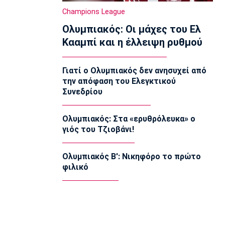
11:30
Champions League
EuroLeague
Ολυμπιακός: Οι μάχες του Ελ
Ανανέωσε με τη Βιλερμπάν ο Τζάκσον
11:20
Κααμπί και η έλλειψη ρυθμού
Ποδόσφαιρο - Διεθνή
Συνεχίζει στην Εστουντιάντες ο
Γιατί ο Ολυμπιακός δεν ανησυχεί από
Χοακίν Κορέα
την απόφαση του Ελεγκτικού
11:10
Συνεδρίου
NBA
ΝΒΑ: Έγινε γνωστή η αιτία θανάτου
Ολυμπιακός: Στα «ερυθρόλευκα» ο
του Μπράντον Κλαρκ
γιός του Τζιοβάνι!
11:00
Επικαιρότητα
Ολυμπιακός Β': Νικηφόρο το πρώτο
Σέρρες: Πέπλο μυστηρίου για τον
φιλικό
θάνατο του 68χρονου
10:50
Εθνικές Μπάσκετ
Ευρωμπάσκετ U16: Κάνει το δεύτερο
βήμα