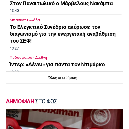
Στον Παναιτωλικό ο Μάρβελους Νακάμπα
13:40
Μπάσκετ Ελλάδα
Το Ελεγκτικό Συνέδριο ακύρωσε τον
διαγωνισμό για την ενεργειακή αναβάθμιση
του ΣΕΦ!
13:27
Ποδόσφαιρο - Διεθνή
Ίντερ: «Δένει» για πάντα τον Ντιμάρκο
13:20
Όλες οι ειδήσεις
Μπάσκετ
Στη Μπανταλόνα για ένα χρόνο ο Μπούγκι
Έλις
ΔΗΜΟΦΙΛΗ
ΣΤΟ ΦΩΣ
13:10
Μπάσκετ Ελλάδα
Επέστρεψε στην Καρδίτσα ο Οκόρο
13:00