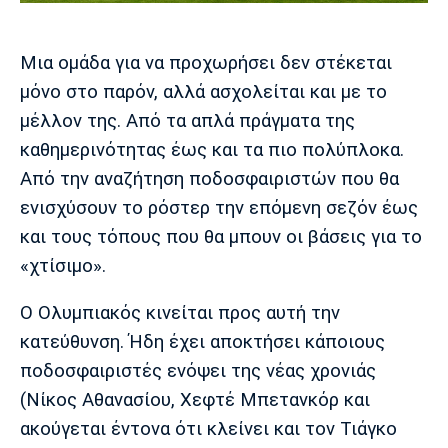
Μουσική
Στήλες
Πολιτισμός
Τραγούδια
Πρόγραμμα TV
Μια ομάδα για να προχωρήσει δεν στέκεται
Ιωνικός
Κηφισιά
Πανσερραϊκός
μόνο στο παρόν, αλλά ασχολείται και με το
Cine Spot
μέλλον της. Από τα απλά πράγματα της
καθημερινότητας έως και τα πιο πολύπλοκα.
Running
Από την αναζήτηση ποδοσφαιριστών που θα
Media
ενισχύσουν το ρόστερ την επόμενη σεζόν έως
Μπαρτσελόνα
Ρεάλ
Ατλέτικο
και τους τόπους που θα μπουν οι βάσεις για το
Μαδρίτης
Μαδρίτης
Παρασκήνιο
«χτίσιμο».
Ο Ολυμπιακός κινείται προς αυτή την
κατεύθυνση. Ήδη έχει αποκτήσει κάποιους
Μάντσεστερ
Τσέλσι
Άρσεναλ
Γιουνάιτεντ
ποδοσφαιριστές ενόψει της νέας χρονιάς
(Νίκος Αθανασίου, Χεφτέ Μπετανκόρ και
ακούγεται έντονα ότι κλείνει και τον Τιάγκο