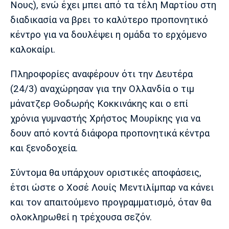
Νους), ενώ έχει μπει από τα τέλη Μαρτίου στη
Λίβερπουλ
Μάντσεστερ
Γιουβέντους
Σίτι
διαδικασία να βρει το καλύτερο προπονητικό
κέντρο για να δουλέψει η ομάδα το ερχόμενο
καλοκαίρι.
Ίντερ
Μίλαν
Μπάγερν
Πληροφορίες αναφέρουν ότι την Δευτέρα
(24/3) αναχώρησαν για την Ολλανδία ο τιμ
μάνατζερ Θοδωρής Κοκκινάκης και ο επί
χρόνια γυμναστής Χρήστος Μουρίκης για να
Μπορούσια
Παρί Σεν
Μαρσέιγ
Ντόρτμουντ
Ζερμέν
δουν από κοντά διάφορα προπονητικά κέντρα
και ξενοδοχεία.
Σύντομα θα υπάρχουν οριστικές αποφάσεις,
Μονακό
Ερυθρός
Τότεναμ
έτσι ώστε ο Χοσέ Λουίς Μεντιλίμπαρ να κάνει
Αστέρας
και τον απαιτούμενο προγραμματισμό, όταν θα
ολοκληρωθεί η τρέχουσα σεζόν.