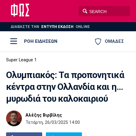
ΔΙΑΒΑΣΤΕ THN
ΕΝΤΥΠΗ ΕΚΔΟΣΗ
ONLINE
ΡΟΗ ΕΙΔΗΣΕΩΝ
ΟΜΑΔΕΣ
Ποδόσφαιρο
Super League 1
ΠΟΔΟΣΦΑΙΡΟ
ΜΠΑΣΚΕΤ
Ολυμπιακός: Tα προπονητικά
Super League 1
Μπάσκετ
ΒΟΛΕΪ
ΠΟΛΟ
ΣΠΟΡ
κέντρα στην Ολλανδία και η...
Ολυμπιακός
ΑΕΚ
ΠΑΟΚ
Super League 2
Ελλάδα
Ολυμπιακοί Αγώνες
μυρωδιά του καλοκαιριού
AUTO-MOTO
PLUS
Γ Εθνική
Εθνική
Βόλεϊ
Αλέξης Βιρβίλης
Ελλάδα
EuroLeague
Πόλο
Παναθηναϊκός
Ατρόμητος
Πανιώνιος
Τετάρτη, 26/03/2025 14:00
Champions League
ΝΒΑ
Τένις