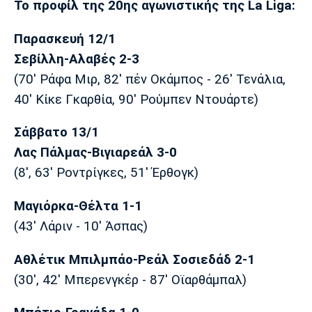
Το προφίλ της 20ης αγωνιστικής της La Liga:
Λίβερπουλ
Μάντσεστερ
Γιουβέντους
Σίτι
Παρασκευή 12/1
Σεβίλλη-Αλαβές 2-3
(70' Ράφα Μιρ, 82' πέν Οκάμπος - 26' Τενάλια,
Ίντερ
Μίλαν
Μπάγερν
40' Κίκε Γκαρθία, 90' Ρούμπεν Ντουάρτε)
Σάββατο 13/1
Λας Πάλμας-Βιγιαρεάλ 3-0
Μπορούσια
Παρί Σεν
Μαρσέιγ
(8', 63' Ροντρίγκες, 51' Έρθογκ)
Ντόρτμουντ
Ζερμέν
Μαγιόρκα-Θέλτα 1-1
(43' Λάριν - 10' Άσπας)
Μονακό
Ερυθρός
Τότεναμ
Αθλέτικ Μπιλμπάο-Ρεάλ Σοσιεδάδ 2-1
Αστέρας
(30', 42' Μπερενγκέρ - 87' Οϊαρθάμπαλ)