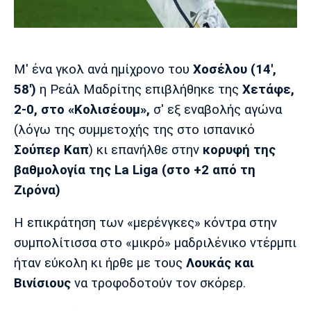
Μουσική
Στήλες
Πολιτισμός
Τραγούδια
Πρόγραμμα TV
Ιωνικός
Κηφισιά
Πανσερραϊκός
M' ένα γκολ ανά ημίχρονο του
Χοσέλου (14',
Cine Spot
58')
η Ρεάλ Μαδρίτης επιβλήθηκε της
Χετάφε,
Running
2-0, στο «Κολισέουμ»,
σ' εξ εναβολής αγώνα
(λόγω της συμμετοχής της στο ισπανικό
Media
Σούπερ Καπ
) κι επανήλθε στην
κορυφή της
Μπαρτσελόνα
Ρεάλ
Ατλέτικο
Μαδρίτης
Μαδρίτης
βαθμολογία της La Liga (στο +2 από τη
Παρασκήνιο
Ζιρόνα)
Η επικράτηση των «μερένγκες» κόντρα στην
Μάντσεστερ
Τσέλσι
Άρσεναλ
συμπολίτισσα στο «μικρό» μαδριλένικο ντέρμπι
Γιουνάιτεντ
ήταν εύκολη κι ήρθε με τους
Λουκάς και
Βινίσιους
να τροφοδοτούν τον σκόρερ.