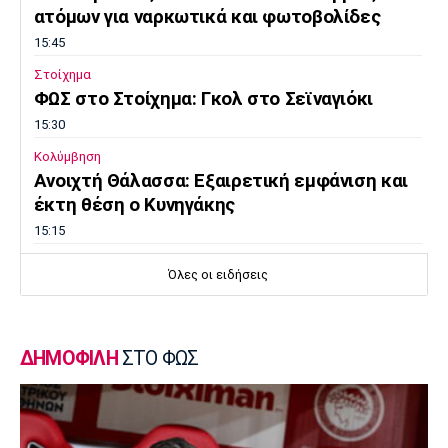
ατόμων για ναρκωτικά και φωτοβολίδες
15:45
Στοίχημα
ΦΩΣ στο Στοίχημα: Γκολ στο Σεϊναγιόκι
15:30
Κολύμβηση
Ανοιχτή Θάλασσα: Εξαιρετική εμφάνιση και
έκτη θέση ο Κυνηγάκης
15:15
Μπάσκετ Ελλάδα
Όλες οι ειδήσεις
Γιατί ο Ολυμπιακός δεν ανησυχεί από την
απόφαση του Ελεγκτικού Συνεδρίου
15:00
ΔΗΜΟΦΙΛΗ
ΣΤΟ ΦΩΣ
Champions League
Ολυμπιακός: Μέχρι τη Δευτέρα διαθέσιμα τα
εισιτήρια με Ναϊμέγκεν
14:50