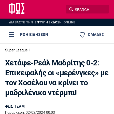
ΔΙΑΒΑΣΤΕ THN
ΕΝΤΥΠΗ ΕΚΔΟΣΗ
ONLINE
ΡΟΗ ΕΙΔΗΣΕΩΝ
ΟΜΑΔΕΣ
Ποδόσφαιρο
Super League 1
ΠΟΔΟΣΦΑΙΡΟ
ΜΠΑΣΚΕΤ
Χετάφε-Ρεάλ Μαδρίτης 0-2:
Super League 1
Μπάσκετ
ΒΟΛΕΪ
ΠΟΛΟ
ΣΠΟΡ
Επικεφαλής οι «μερένγκες» με
Ολυμπιακός
ΑΕΚ
ΠΑΟΚ
Super League 2
Ελλάδα
Ολυμπιακοί Αγώνες
τον Χοσέλου να κρίνει το
AUTO-MOTO
PLUS
Γ Εθνική
Εθνική
Βόλεϊ
μαδριλένικο ντέρμπι!
Ελλάδα
EuroLeague
Πόλο
Παναθηναϊκός
Ατρόμητος
Πανιώνιος
ΦΩΣ TEAM
Παρασκευή, 02/02/2024 00:03
Champions League
ΝΒΑ
Τένις