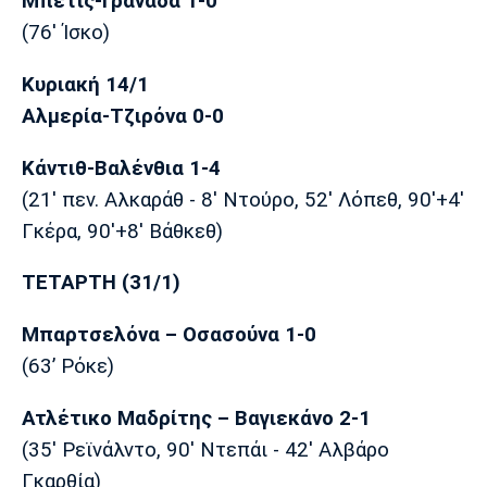
Μπέτις-Γρανάδα 1-0
Πόρτο
Μπενφίκα
(76' Ίσκο)
Κυριακή 14/1
Αλμερία-Τζιρόνα 0-0
Κάντιθ-Βαλένθια 1-4
(21' πεν. Αλκαράθ - 8' Ντούρο, 52' Λόπεθ, 90'+4'
Γκέρα, 90'+8' Βάθκεθ)
ΤΕΤΑΡΤΗ (31/1)
Μπαρτσελόνα – Οσασούνα 1-0
(63’ Ρόκε)
Ατλέτικο Μαδρίτης – Βαγιεκάνο 2-1
(35' Ρεϊνάλντο, 90' Ντεπάι - 42' Αλβάρο
Γκαρθία)