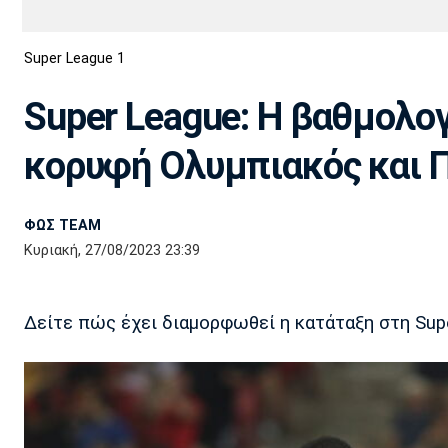
Διεθνή
EuroCup
Super League 1
Euro
Basket League
Απόλλων
Άρης
ΟΦΗ
Παναχαϊκή
Εθνικές Ομάδες
Α2 Μπάσκετ
Σμύρνης
Super League: Η βαθμολογ
Κύπελλο
FIBA World Cup 2023
Διαιτησία
κορυφή Ολυμπιακός και
Ποδόσφαιρο Γυναικών
Ιωνικός
Κηφισιά
Πανσερραϊκός
ΦΩΣ TEAM
Κυριακή, 27/08/2023 23:39
Δείτε πώς έχει διαμορφωθεί η κατάταξη στη Supe