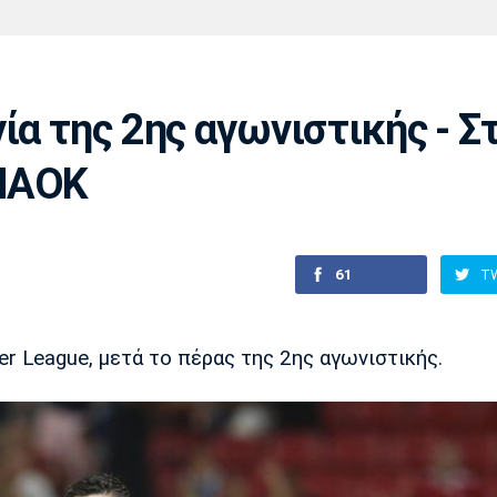
Χάντμπολ
Ηρακλής
Βόλος
Μπορούσια
Παρί Σεν
Ντόρτμουντ
Ζερμέν
ία της 2ης αγωνιστικής - Σ
 ΠΑΟΚ
Πόρτο
Μπενφίκα
61
T
r League, μετά το πέρας της 2ης αγωνιστικής.