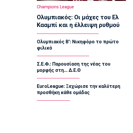
Γκιμαράες
Champions League
15:30
Ολυμπιακός: Οι μάχες του Ελ
Super League 2
Κααμπί και η έλλειψη ρυθμού
Παίκτης της ΑΕΛ ο Ρισβάνης
15:15
Ολυμπιακός Β': Νικηφόρο το πρώτο
Εθνικές Μπάσκετ
φιλικό
Δεύτερη ήττα της Εθνικής Παίδων στο
Ευρωμπάσκετ Κ16
15:05
Σ.Ε.Φ.: Παρουσίαση της νέας του
μορφής στη... Δ.Ε.Θ
Επικαιρότητα
Βρέθηκε σορός σε σπηλιά κοντά στο
εκκλησάκι των Αγίων Ισιδώρων
EuroLeague: Ξεχώρισε την καλύτερη
14:50
προσθήκη κάθε ομάδας
Super League 1
Πήρε Νανού ο Ηρακλής
14:40
Super League 1
Ολυμπιακός: Οι Αφρικανοί διατηρούν