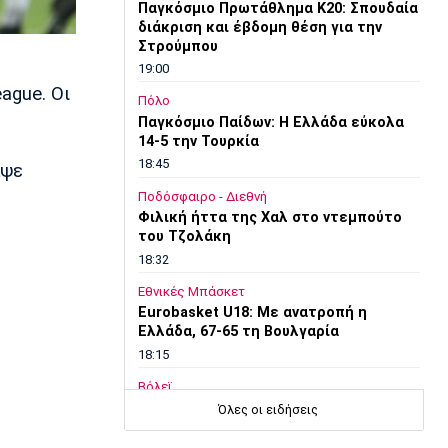
Παγκόσμιο Πρωτάθλημα Κ20: Σπουδαία
διάκριση και έβδομη θέση για την
Στρούμπου
19:00
ague. Οι
Πόλο
Παγκόσμιο Παίδων: Η Ελλάδα εύκολα
14-5 την Τουρκία
18:45
αψε
Ποδόσφαιρο - Διεθνή
Φιλική ήττα της Χαλ στο ντεμπούτο
του Τζολάκη
18:32
Εθνικές Μπάσκετ
Eurobasket U18: Με ανατροπή η
Ελλάδα, 67-65 τη Βουλγαρία
18:15
Βόλεϊ
ΕΟΠΕ: Τίμησε τον Κούβελο σε μια
Όλες οι ειδήσεις
ξεχωριστή βραδιά