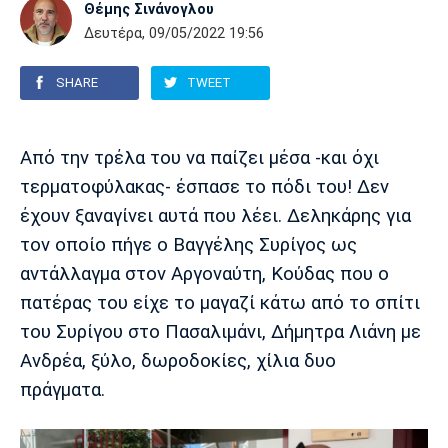
Θέμης Σινάνογλου
Δευτέρα, 09/05/2022 19:56
Europa League
Α Γυναικών
Σπορ
Αστέρας
ΠΑΣ Γιάννινα
Λεβαδειακός
Τρίπολης
SHARE
TWEET
Conference League
Champions League
Στίβος
Auto-Moto
Διεθνή
Κύπελλο
Γυμναστική
Αυτοκίνητο
Tech
Από την τρέλα του να παίζει μέσα -και όχι
Παναιτωλικός
Λαμία
ΑΕΛ
τερματοφύλακας- έσπασε το πόδι του! Δεν
Euro
EuroCup
Κολύμβηση
Formula 1
Gaming
Plus
έχουν ξαναγίνει αυτά που λέει. Δεληκάρης για
τον οποίο πήγε ο Βαγγέλης Συρίγος ως
Εθνικές Ομάδες
Basket League
Χάντμπολ
Μοτοσυκλέτα
Gadgets
Θέατρο
Blogs
αντάλλαγμα στον Αργοναύτη, Κούδας που ο
Κύπελλο
Α2 Μπάσκετ
Smartphones
Σινεμά
Η Εφημερίδα
Απόλλων
Άρης
ΟΦΗ
πατέρας του είχε το μαγαζί κάτω από το σπίτι
Σμύρνης
του Συρίγου στο Πασαλιμάνι, Δήμητρα Λιάνη με
Διαιτησία
FIBA World Cup 2023
Ευ ζην
Πρωτοσέλιδα
Ανδρέα, ξύλο, δωροδοκίες, χίλια δυο
πράγματα.
Ποδόσφαιρο Γυναικών
Βιβλίο
Έντυπη έκδοση
Παναχαϊκή
Ηρακλής
Βόλος