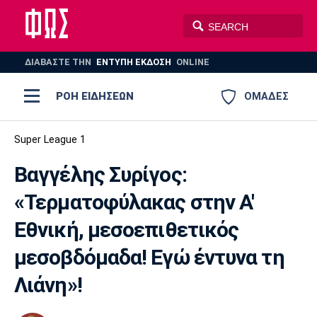
ΔΙΑΒΑΣΤΕ THN
ΕΝΤΥΠΗ ΕΚΔΟΣΗ
ONLINE
ΡΟΗ ΕΙΔΗΣΕΩΝ
ΟΜΑΔΕΣ
Ποδόσφαιρο
Super League 1
ΠΟΔΟΣΦΑΙΡΟ
ΜΠΑΣΚΕΤ
Βαγγέλης Συρίγος:
Super League 1
Μπάσκετ
ΒΟΛΕΪ
ΠΟΛΟ
ΣΠΟΡ
«Τερματοφύλακας στην Α'
Ολυμπιακός
ΑΕΚ
ΠΑΟΚ
Super League 2
Ελλάδα
Ολυμπιακοί Αγώνες
Εθνική, μεσοεπιθετικός
AUTO-MOTO
PLUS
Γ Εθνική
Εθνική
Βόλεϊ
μεσοβδόμαδα! Εγώ έντυνα τη
Λιάνη»!
Ελλάδα
EuroLeague
Πόλο
Παναθηναϊκός
Ατρόμητος
Πανιώνιος
Champions League
ΝΒΑ
Τένις