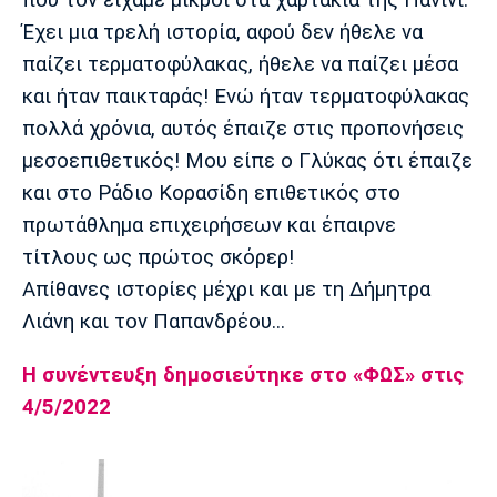
που τον είχαμε μικροί στα χαρτάκια της Πανίνι.
Λίβερπουλ
Μάντσεστερ
Γιουβέντους
Σίτι
Έχει μια τρελή ιστορία, αφού δεν ήθελε να
παίζει τερματοφύλακας, ήθελε να παίζει μέσα
και ήταν παικταράς! Ενώ ήταν τερματοφύλακας
πολλά χρόνια, αυτός έπαιζε στις προπονήσεις
Ίντερ
Μίλαν
Μπάγερν
μεσοεπιθετικός! Μου είπε ο Γλύκας ότι έπαιζε
και στο Ράδιο Κορασίδη επιθετικός στο
πρωτάθλημα επιχειρήσεων και έπαιρνε
τίτλους ως πρώτος σκόρερ!
Μπορούσια
Παρί Σεν
Μαρσέιγ
Ντόρτμουντ
Ζερμέν
Απίθανες ιστορίες μέχρι και με τη Δήμητρα
Λιάνη και τον Παπανδρέου...
Η συνέντευξη δημοσιεύτηκε στο «ΦΩΣ» στις
Μονακό
Ερυθρός
Τότεναμ
4/5/2022
Αστέρας