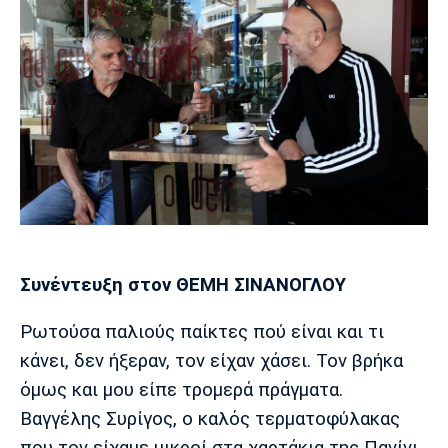
Μουσική
Στήλες
Πολιτισμός
Τραγούδια
Πρόγραμμα TV
Ιωνικός
Κηφισιά
Πανσερραϊκός
Cine Spot
Running
Media
Μπαρτσελόνα
Ρεάλ
Ατλέτικο
Μαδρίτης
Μαδρίτης
Παρασκήνιο
Συνέντευξη στον ΘΕΜΗ ΣΙΝΑΝΟΓΛΟΥ
Ρωτούσα παλιούς παίκτες πού είναι και τι
Μάντσεστερ
Τσέλσι
Άρσεναλ
Γιουνάιτεντ
κάνει, δεν ήξεραν, τον είχαν χάσει. Τον βρήκα
όμως και μου είπε τρομερά πράγματα.
Βαγγέλης Συρίγος, ο καλός τερματοφύλακας