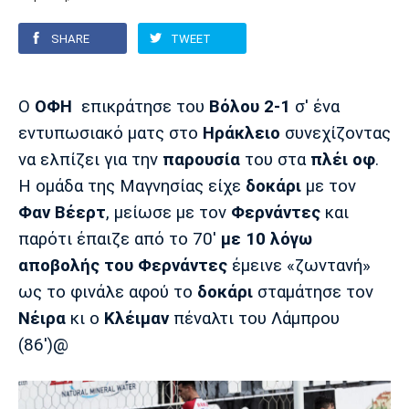
SHARE
TWEET
Europa League
Α Γυναικών
Σπορ
Αστέρας
ΠΑΣ Γιάννινα
Λεβαδειακός
Τρίπολης
Conference League
Champions League
Στίβος
Auto-Moto
Ο
ΟΦΗ
επικράτησε του
Βόλου 2-1
σ' ένα
εντυπωσιακό ματς στο
Ηράκλειο
συνεχίζοντας
Διεθνή
Κύπελλο
Γυμναστική
Αυτοκίνητο
Tech
να ελπίζει για την
παρουσία
του στα
πλέι οφ
.
Παναιτωλικός
Λαμία
ΑΕΛ
Euro
EuroCup
Κολύμβηση
Formula 1
Gaming
Plus
Η ομάδα της Μαγνησίας είχε
δοκάρι
με τον
Φαν Βέερτ
, μείωσε με τον
Φερνάντες
και
Εθνικές Ομάδες
Basket League
Χάντμπολ
Μοτοσυκλέτα
Gadgets
Θέατρο
Blogs
παρότι έπαιζε από το 70'
με 10 λόγω
αποβολής του Φερνάντες
έμεινε «ζωντανή»
Κύπελλο
Α2 Μπάσκετ
Smartphones
Σινεμά
Η Εφημερίδα
Απόλλων
Άρης
ΟΦΗ
Σμύρνης
ως το φινάλε αφού το
δοκάρι
σταμάτησε τον
Νέιρα
κι ο
Κλέιμαν
πέναλτι του Λάμπρου
Διαιτησία
FIBA World Cup 2023
Ευ ζην
Πρωτοσέλιδα
(86')@
Ποδόσφαιρο Γυναικών
Βιβλίο
Έντυπη έκδοση
Παναχαϊκή
Ηρακλής
Βόλος