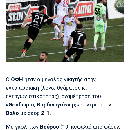
Μουσική
Στήλες
Πολιτισμός
Τραγούδια
Πρόγραμμα TV
Ιωνικός
Κηφισιά
Πανσερραϊκός
Cine Spot
Running
Media
Μπαρτσελόνα
Ρεάλ
Ατλέτικο
Μαδρίτης
Μαδρίτης
Παρασκήνιο
Ο
ΟΦΗ
ήταν ο μεγάλος νικητής στην,
εντυπωσιακή (λόγω θεάματος κι
ανταγωνιστικότητας), αναμέτρηση του
Μάντσεστερ
Τσέλσι
Άρσεναλ
Γιουνάιτεντ
«Θεόδωρος Βαρδινογιάννης»
κόντρα στον
Βόλο
με σκορ
2-1.
Με γκολ των
Βούρου
(19' κεφαλιά από φάουλ