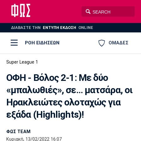
ΔΙΑΒΑΣΤΕ THN
ΕΝΤΥΠΗ ΕΚΔΟΣΗ
ONLINE
ΡΟΗ ΕΙΔΗΣΕΩΝ
ΟΜΑΔΕΣ
Ποδόσφαιρο
Super League 1
ΠΟΔΟΣΦΑΙΡΟ
ΜΠΑΣΚΕΤ
ΟΦΗ - Βόλος 2-1: Με δύο
Super League 1
Μπάσκετ
ΒΟΛΕΪ
ΠΟΛΟ
ΣΠΟΡ
«μπαλωθιές», σε... ματσάρα, οι
Ολυμπιακός
ΑΕΚ
ΠΑΟΚ
Super League 2
Ελλάδα
Ολυμπιακοί Αγώνες
Ηρακλειώτες ολοταχώς για
AUTO-MOTO
PLUS
Γ Εθνική
Εθνική
Βόλεϊ
εξάδα (Ηighlights)!
Ελλάδα
EuroLeague
Πόλο
Παναθηναϊκός
Ατρόμητος
Πανιώνιος
ΦΩΣ TEAM
Κυριακή, 13/02/2022 16:07
Champions League
ΝΒΑ
Τένις