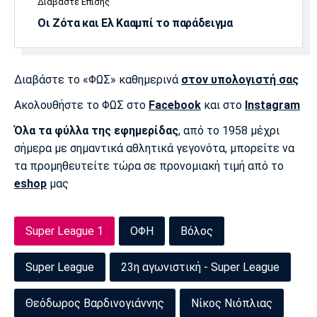
Διαβάστε Επίσης
Οι Ζότα και Ελ Κααμπί το παράδειγμα
Διαβάστε το «ΦΩΣ» καθημερινά
στον υπολογιστή σας
Ακολουθήστε το ΦΩΣ στο
Facebook
και στο
Instagram
Όλα τα φύλλα της εφημερίδας
, από το 1958 μέχρι
σήμερα με σημαντικά αθλητικά γεγονότα, μπορείτε να
τα προμηθευτείτε τώρα σε προνομιακή τιμή από το
eshop
μας
Super League 1
ΟΦΗ
Βόλος
Super League
23η αγωνιστική - Super League
Θεόδωρος Βαρδινογιάννης
Νίκος Νιόπλιας