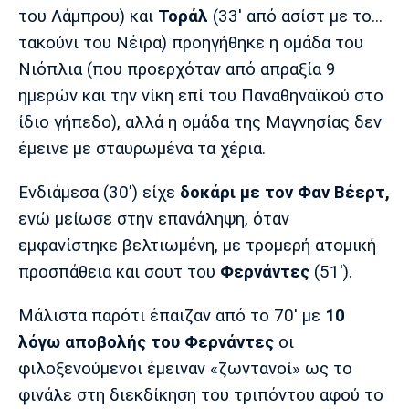
Λίβερπουλ
Μάντσεστερ
Γιουβέντους
του Λάμπρου) και
Τοράλ
(33' από ασίστ με το...
Σίτι
τακούνι του Νέιρα) προηγήθηκε η ομάδα του
Νιόπλια (που προερχόταν από απραξία 9
ημερών και την νίκη επί του Παναθηναϊκού στο
Ίντερ
Μίλαν
Μπάγερν
ίδιο γήπεδο), αλλά η ομάδα της Μαγνησίας δεν
έμεινε με σταυρωμένα τα χέρια.
Ενδιάμεσα (30') είχε
δοκάρι με τον Φαν Βέερτ,
ενώ μείωσε στην επανάληψη, όταν
Μπορούσια
Παρί Σεν
Μαρσέιγ
Ντόρτμουντ
Ζερμέν
εμφανίστηκε βελτιωμένη, με τρομερή ατομική
προσπάθεια και σουτ του
Φερνάντες
(51').
Μάλιστα παρότι έπαιζαν από το 70' με
10
Μονακό
Ερυθρός
Τότεναμ
λόγω αποβολής του Φερνάντες
οι
Αστέρας
φιλοξενούμενοι έμειναν «ζωντανοί» ως το
φινάλε στη διεκδίκηση του τριπόντου αφού το