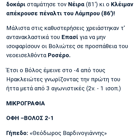
δοκάρι
σταμάτησε τον
Νέιρα
(81') κι ο
Κλέιμαν
Πόρτο
Μπενφίκα
απέκρουσε πέναλτι του Λάμπρου (86')!
Μάλιστα στις καθυστερήσεις χρειάστηκαν τ'
αντανακλαστικά του
Επασί
για να μην
ισοφαρίσουν οι Βολιώτες σε προσπάθεια του
νεοεισελθόντα
Ροσέρο.
Έτσι ο Βόλος έμεινε στο -4 από τους
Ηρακλειώτες γνωρίζοντας την πρώτη του
ήττα μετά από 3 αγωνιστικές (2ν. - 1 ισοπ.)
ΜΙΚΡΟΓΡΑΦΙΑ
ΟΦΗ –
ΒΟΛΟΣ 2-1
Γήπεδο:
«Θεόδωρος Βαρδινογιάννης»