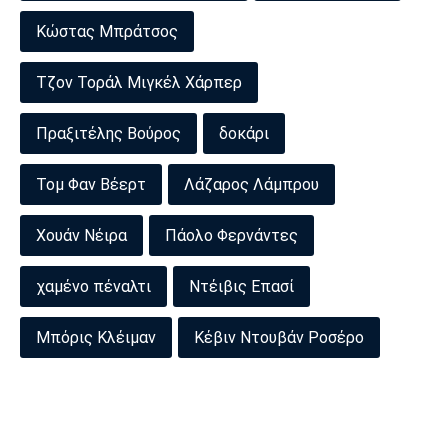
Κώστας Μπράτσος
Τζον Τοράλ Μιγκέλ Χάρπερ
Πραξιτέλης Βούρος
δοκάρι
Τομ Φαν Βέερτ
Λάζαρος Λάμπρου
Χουάν Νέιρα
Πάολο Φερνάντες
χαμένο πέναλτι
Ντέιβις Επασί
Μπόρις Κλέιμαν
Κέβιν Ντουβάν Ροσέρο