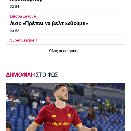
23:54
Europa League
Λίσι: «Πρέπει να βελτιωθούμε»
23:52
Super League 1
Επιστρέφει αύριο στη Θεσσαλονίκη ο
Όλες οι ειδήσεις
Ηρακλής
23:50
Μπάσκετ Ελλάδα
ΔΗΜΟΦΙΛΗ
ΣΤΟ ΦΩΣ
Επίσημα στον Άρη ο Άνταμ Μοκόκα
23:35
Europa League
Μπρούνο: «Δουλέψαμε καλά στην άμυνα»
23:32
Ποδόσφαιρο - Διεθνή
Κακή εβδομάδα για τη βαθμολογία της UEFA