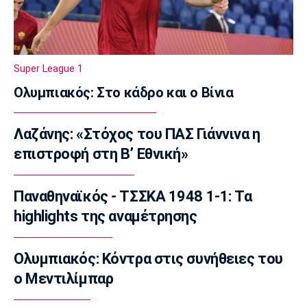
23:23
Γ Εθνική
Αστέρας Βάρης: Νέες προσθήκες στο
ρόστερ
Super League 1
23:20
Ολυμπιακός: Στο κάδρο και ο Βίνια
Conference League
Conference League: Τρομερό διπλό η Τρόμσο
Λαζάνης: «Στόχος του ΠΑΣ Γιάννινα η
στο Κλουζ
επιστροφή στη Β’ Εθνική»
23:16
Γ Εθνική
«Πακέτο» στον Απόλλωνα Σμύρνης
Παναθηναϊκός - ΤΣΣΚΑ 1948 1-1: Τα
23:05
highlights της αναμέτρησης
Super League 1
Λεβαδειακός - Παναιτωλικός 1-0: Φιλική νίκη
Ολυμπιακός: Κόντρα στις συνήθειες του
οι Βοιωτοί επί των «καναρινιών»
ο Μεντιλίμπαρ
22:50
Europa League