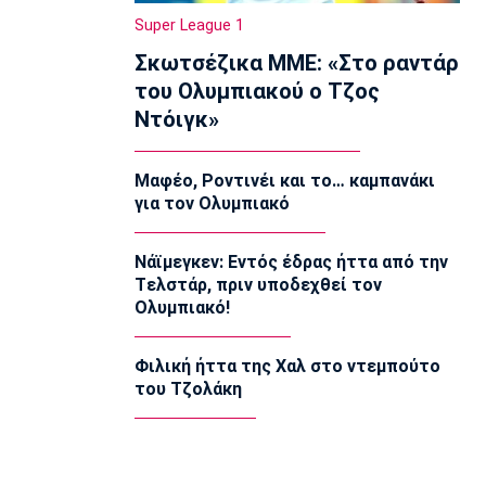
11:05
Super League 1
Ποδόσφαιρο - Διεθνή
Σκωτσέζικα ΜΜΕ: «Στο ραντάρ
Liga Portugal: «Γκέλα» για τη
του Ολυμπιακού ο Τζος
Σπόρτινγκ παρά το γκολ του Ιωαννίδη
Ντόιγκ»
10:50
Εθνικές Μπάσκετ
Μαφέο, Ροντινέι και το… καμπανάκι
Ευρωμπάσκετ Κ16: Αυλαία στον όμιλο
για τον Ολυμπιακό
της Εθνικής με αντίπαλο την Γεωργία
10:35
Νάϊμεγκεν: Εντός έδρας ήττα από την
EuroLeague
Tελστάρ, πριν υποδεχθεί τον
Αλλαγή σελίδας στη Βιλερμπάν
Ολυμπιακό!
10:20
Στοίχημα
Φιλική ήττα της Χαλ στο ντεμπούτο
ΦΩΣ στο Στοίχημα: Άσος και γκολ στο
του Τζολάκη
Τάμπερε
10:05
NBA
Καβαλίερς: Πιθανή η ανταλλαγή του