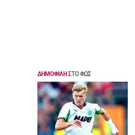
Σπορ
Παγκόσμιο Πρωτάθλημα Κωπηλασίας
Εφήβων-Νεανίδων: Χρυσό μετάλλιο ο
Μουσελίμης
12:05
EuroLeague
Αναντολού Εφές: Καθυστερεί η
επιστροφή του Παπαγιάννη
11:50
Μπάσκετ Ελλάδα
ΔΗΜΟΦΙΛΗ
ΣΤΟ ΦΩΣ
Εθνική Νεανίδων: Κόντρα στην
Ισλανδία για την πέμπτη θέση
11:35
Ποδόσφαιρο - Διεθνή
FIFA: Προειδοποιεί για προσπάθεια
υπονόμευσης του Ινφαντίνο
11:20
Super League 1
Oλυμπιακός: Οι ευχές στον Ρέτσο