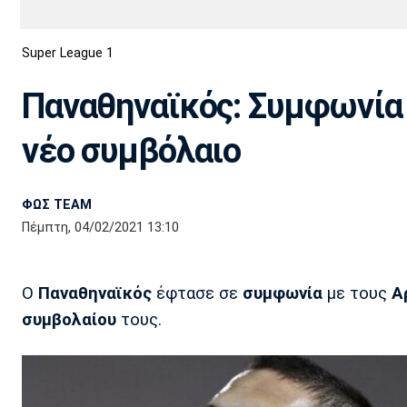
Διεθνή
EuroCup
Super League 1
Euro
Basket League
Απόλλων
Άρης
ΟΦΗ
Παναχαϊκή
Εθνικές Ομάδες
Α2 Μπάσκετ
Σμύρνης
Παναθηναϊκός: Συμφωνία 
Κύπελλο
FIBA World Cup 2023
Διαιτησία
νέο συμβόλαιο
Ποδόσφαιρο Γυναικών
Ιωνικός
Κηφισιά
Πανσερραϊκός
ΦΩΣ TEAM
Πέμπτη, 04/02/2021 13:10
Ο
Παναθηναϊκός
έφτασε σε
συμφωνία
με τους
Α
συμβολαίου
τους.