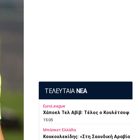
ΤΕΛΕΥΤΑΙΑ
ΝΕΑ
EuroLeague
Χάποελ Τελ Αβίβ: Τέλος ο Κουλέτσοφ
15:05
Μπάσκετ Ελλάδα
Κουκουλεκίδης: «Στη Σαουδική Αραβία