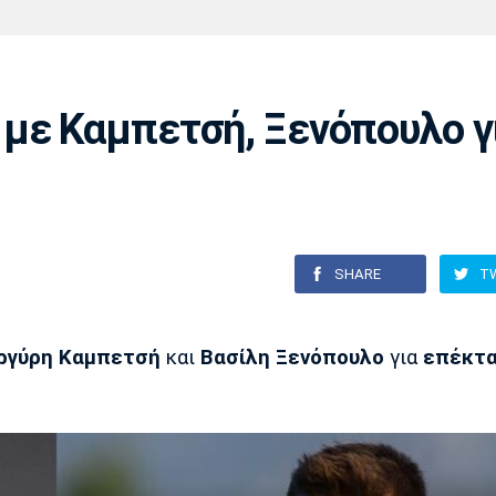
Χάντμπολ
Ηρακλής
Βόλος
Μπορούσια
Παρί Σεν
Ντόρτμουντ
Ζερμέν
με Καμπετσή, Ξενόπουλο γ
Πόρτο
Μπενφίκα
SHARE
T
ργύρη Καμπετσή
και
Βασίλη Ξενόπουλο
για
επέκτ