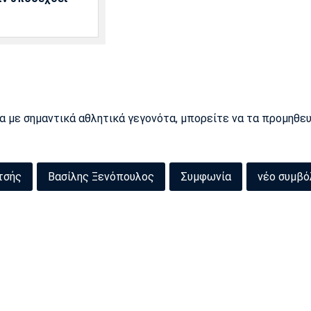
ρα με σημαντικά αθλητικά γεγονότα, μπορείτε να τα προμηθε
τσής
Βασίλης Ξενόπουλος
Συμφωνία
νέο συμβό