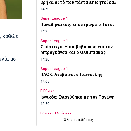
βρήκα αυτό που πάντα επιζητούσα»
14:50
Super League 1
Παναθηναϊκός: Επέστρεψε ο Τετέι
14:35
,
καθώς
Super League 1
Σπόρτινγκ: Η επιβεβαίωση για τον
Μπραγκάνσα και ο Ολυμπιακός
ωνία με
14:20
ή
Super League 1
ΠΑΟΚ: Ανεβαίνει ο Γιαννούλης
14:05
ή
Γ Εθνική
Ιωνικός: Ενισχύθηκε με τον Παγώνη
13:50
Εθνικές Μπάσκετ
Σκούμα: «Είμαστε ενωμένες και
Όλες οι ειδήσεις
προετοιμασμένες»