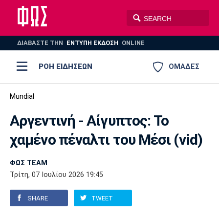
ΔΙΑΒΑΣΤΕ THN
ΕΝΤΥΠΗ ΕΚΔΟΣΗ
ONLINE
ΡΟΗ ΕΙΔΗΣΕΩΝ
ΟΜΑΔΕΣ
Ποδόσφαιρο
Mundial
ΠΟΔΟΣΦΑΙΡΟ
ΜΠΑΣΚΕΤ
Αργεντινή - Αίγυπτος: Το
Super League 1
Μπάσκετ
ΒΟΛΕΪ
ΠΟΛΟ
ΣΠΟΡ
χαμένο πέναλτι του Μέσι (vid)
Ολυμπιακός
ΑΕΚ
ΠΑΟΚ
Super League 2
Ελλάδα
Ολυμπιακοί Αγώνες
AUTO-MOTO
PLUS
ΦΩΣ TEAM
Γ Εθνική
Εθνική
Βόλεϊ
Τρίτη, 07 Ιουλίου 2026 19:45
Ελλάδα
EuroLeague
Πόλο
Παναθηναϊκός
Ατρόμητος
Πανιώνιος
SHARE
TWEET
Champions League
ΝΒΑ
Τένις