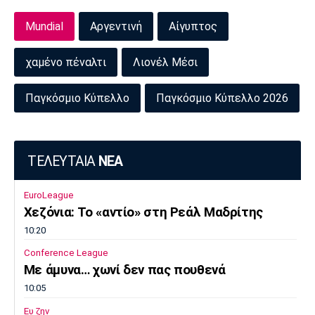
Μουσική
Στήλες
Mundial
Αργεντινή
Αίγυπτος
Πολιτισμός
Τραγούδια
Πρόγραμμα TV
Ιωνικός
Κηφισιά
Πανσερραϊκός
χαμένο πέναλτι
Λιονέλ Μέσι
Cine Spot
Παγκόσμιο Κύπελλο
Παγκόσμιο Κύπελλο 2026
Running
Media
Μπαρτσελόνα
Ρεάλ
Ατλέτικο
ΤΕΛΕΥΤΑΙΑ
ΝΕΑ
Μαδρίτης
Μαδρίτης
Παρασκήνιο
EuroLeague
Χεζόνια: Το «αντίο» στη Ρεάλ Μαδρίτης
10:20
Μάντσεστερ
Τσέλσι
Άρσεναλ
Γιουνάιτεντ
Conference League
Με άμυνα… χωνί δεν πας πουθενά
10:05
Ευ ζην