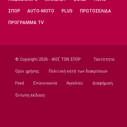
23:35
ΣΠΟΡ
AUTO-MOTO
PLUS
ΠΡΩΤΟΣΕΛΙΔΑ
Conference League
Παναθηναϊκός – ΤΣΣΚΑ 1948 1-1:
ΠΡΟΓΡΑΜΜΑ TV
Προβληματική εικόνα…
23:22
Europa League
Europa League: Η Φερεντσβάρος νίκησε την
Γκόρνικ
© Copyright 2026 - ΦΩΣ ΤΩΝ ΣΠΟΡ
Ταυτότητα
23:18
Όροι χρήσης
Πολιτική κατά των διακρίσεων
Super League 1
Άρης: Πλήγμα με Κουαμέ
Feed
Επικοινωνία
Αγγελίες
Διαφήμιση
23:15
Έντυπη έκδοση
Champions League
Champions League: Προβάδισμα η
Φενέρμπαχτσε
23:02