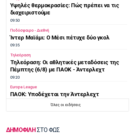
Λίβερπουλ
Μάντσεστερ
Γιουβέντους
Υψηλές θερμοκρασίες: Πώς πρέπει να τις
Σίτι
διαχειριστούμε
09:50
Ποδόσφαιρο - Διεθνή
Ίντερ Μαϊάμι: Ο Μέσι πέτυχε δύο γκολ
Ίντερ
Μίλαν
Μπάγερν
09:35
Τηλεόραση
Τηλεόραση: Οι αθλητικές μεταδόσεις της
Πέμπτης (6/8) με ΠΑΟΚ - Άντερλεχτ
Μπορούσια
Παρί Σεν
Μαρσέιγ
09:20
Ντόρτμουντ
Ζερμέν
Europa League
ΠΑΟΚ: Υποδέχεται την Άντερλεχτ
09:05
Όλες οι ειδήσεις
Μονακό
Ερυθρός
Τότεναμ
Κολύμβηση
Αστέρας
Ευρωπαϊκό Πρωτάθλημα Νέων Γυναικών:
Ήττα της Ελλάδας από την Ολλανδία
ΔΗΜΟΦΙΛΗ
ΣΤΟ ΦΩΣ
08:50