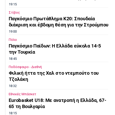
Λίβερπουλ
Μάντσεστερ
Γιουβέντους
19:15
Σίτι
Στίβος
Παγκόσμιο Πρωτάθλημα Κ20: Σπουδαία
διάκριση και έβδομη θέση για την Στρούμπου
19:00
Ίντερ
Μίλαν
Μπάγερν
Πόλο
Παγκόσμιο Παίδων: Η Ελλάδα εύκολα 14-5
την Τουρκία
18:45
Μπορούσια
Παρί Σεν
Μαρσέιγ
Ντόρτμουντ
Ζερμέν
Ποδόσφαιρο - Διεθνή
Φιλική ήττα της Χαλ στο ντεμπούτο του
Τζολάκη
18:32
Μονακό
Ερυθρός
Τότεναμ
Εθνικές Μπάσκετ
Αστέρας
Eurobasket U18: Με ανατροπή η Ελλάδα, 67-
65 τη Βουλγαρία
18:15