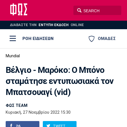
ΔΙΑΒΑΣΤΕ THN
ΕΝΤΥΠΗ ΕΚΔΟΣΗ
ONLINE
ΡΟΗ ΕΙΔΗΣΕΩΝ
ΟΜΑΔΕΣ
Ποδόσφαιρο
Mundial
ΠΟΔΟΣΦΑΙΡΟ
ΜΠΑΣΚΕΤ
Βέλγιο - Μαρόκο: Ο Μπόνο
Super League 1
Μπάσκετ
ΒΟΛΕΪ
ΠΟΛΟ
ΣΠΟΡ
σταμάτησε εντυπωσιακά τον
Ολυμπιακός
ΑΕΚ
ΠΑΟΚ
Super League 2
Ελλάδα
Ολυμπιακοί Αγώνες
Μπατσουαγί (vid)
AUTO-MOTO
PLUS
Γ Εθνική
Εθνική
Βόλεϊ
ΦΩΣ TEAM
Ελλάδα
EuroLeague
Πόλο
Παναθηναϊκός
Ατρόμητος
Πανιώνιος
Κυριακή, 27 Νοεμβρίου 2022 15:30
Champions League
ΝΒΑ
Τένις
26
TWEET