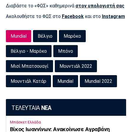
Μουσική
Στήλες
Διαβάστε το «ΦΩΣ» καθημερινά
στον υπολογιστή σας
Πολιτισμός
Τραγούδια
Πρόγραμμα TV
Ακολουθήστε το ΦΩΣ στο
Facebook
και στο
Instagram
Ιωνικός
Κηφισιά
Πανσερραϊκός
Cine Spot
Mundial
Βέλγιο
Μαρόκο
Running
Βέλγιο - Μαρόκο
Μπόνο
Media
Μπαρτσελόνα
Ρεάλ
Ατλέτικο
Μισί Μπατσουαγί
Μουντιάλ 2022
Μαδρίτης
Μαδρίτης
Παρασκήνιο
Μουντιάλ Κατάρ
Mundial
Mundial 2022
Μάντσεστερ
Τσέλσι
Άρσεναλ
Γιουνάιτεντ
ΤΕΛΕΥΤΑΙΑ
ΝΕΑ
Μπάσκετ Ελλάδα
Βίκος Ιωαννίνων: Ανακοίνωσε Αγραβάνη