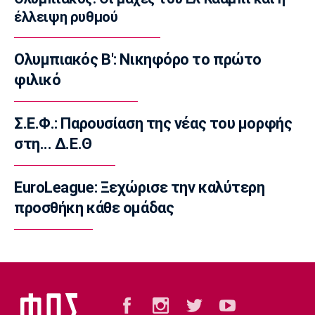
Στίβος
έλλειψη ρυθμού
Παγκόσμιο Πρωτάθλημα Κ20: Δεύτερο
πανελλήνιο ρεκόρ για την Μπακογιάννη
17:00
Ολυμπιακός Β': Νικηφόρο το πρώτο
Super League 2
φιλικό
Στον Πανσερραϊκό ο Σμπώκος
16:45
Σ.Ε.Φ.: Παρουσίαση της νέας του μορφής
Μπάσκετ Α1 Γυναικών
στη... Δ.Ε.Θ
Μαρίνη: «Χρόνια στόχος μου το εξωτερικό,
τώρα ήταν η κατάλληλη στιγμή με την
Άλμπα»
EuroLeague: Ξεχώρισε την καλύτερη
16:30
προσθήκη κάθε ομάδας
Μπάσκετ Ελλάδα
Κορογώνας: «Φιλοδοξία της Kalamata Basket
να πρωταγωνιστήσει»
16:15
Ποδόσφαιρο - Διεθνή