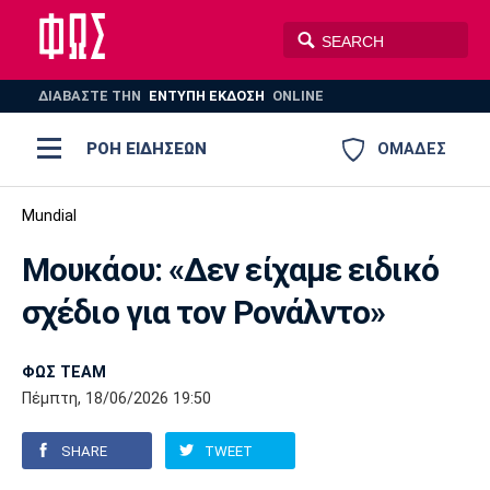
ΔΙΑΒΑΣΤΕ THN
ΕΝΤΥΠΗ ΕΚΔΟΣΗ
ONLINE
ΡΟΗ ΕΙΔΗΣΕΩΝ
ΟΜΑΔΕΣ
Ποδόσφαιρο
Mundial
ΠΟΔΟΣΦΑΙΡΟ
ΜΠΑΣΚΕΤ
Μουκάου: «Δεν είχαμε ειδικό
Super League 1
Μπάσκετ
ΒΟΛΕΪ
ΠΟΛΟ
ΣΠΟΡ
σχέδιο για τον Ρονάλντο»
Ολυμπιακός
ΑΕΚ
ΠΑΟΚ
Super League 2
Ελλάδα
Ολυμπιακοί Αγώνες
AUTO-MOTO
PLUS
ΦΩΣ TEAM
Γ Εθνική
Εθνική
Βόλεϊ
Πέμπτη, 18/06/2026 19:50
Ελλάδα
EuroLeague
Πόλο
Παναθηναϊκός
Ατρόμητος
Πανιώνιος
SHARE
TWEET
Champions League
ΝΒΑ
Τένις