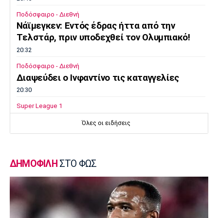
Ποδόσφαιρο - Διεθνή
Νάϊμεγκεν: Εντός έδρας ήττα από την
Tελστάρ, πριν υποδεχθεί τον Ολυμπιακό!
20:32
Ποδόσφαιρο - Διεθνή
Διαψεύδει ο Ινφαντίνο τις καταγγελίες
20:30
Super League 1
Ατρόμητος: Επαγγελματικό συμβόλαιο για
Όλες οι ειδήσεις
τον Κώτση
20:15
Champions League
ΔΗΜΟΦΙΛΗ
ΣΤΟ ΦΩΣ
ΠΑΟΚ – Μπραν 2-3: Εκτός συνέχειας από το
Champions League οι γυναίκες του
«δικέφαλου»
20:00