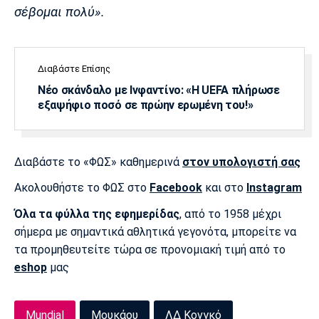
Λίβερπουλ
Μάντσεστερ
Γιουβέντους
σέβομαι πολύ».
Σίτι
Διαβάστε Επίσης
Ίντερ
Μίλαν
Μπάγερν
Νέο σκάνδαλο με Ινφαντίνο: «Η UEFA πλήρωσε
εξαψήφιο ποσό σε πρώην ερωμένη του!»
Διαβάστε το «ΦΩΣ» καθημερινά
στον υπολογιστή σας
Μπορούσια
Παρί Σεν
Μαρσέιγ
Ντόρτμουντ
Ζερμέν
Ακολουθήστε το ΦΩΣ στο
Facebook
και στο
Instagram
Όλα τα φύλλα της εφημερίδας
, από το 1958 μέχρι
σήμερα με σημαντικά αθλητικά γεγονότα, μπορείτε να
τα προμηθευτείτε τώρα σε προνομιακή τιμή από το
Μονακό
Ερυθρός
Τότεναμ
eshop
μας
Αστέρας
Mundial
Μουκάου
ΛΔ Κονγκό