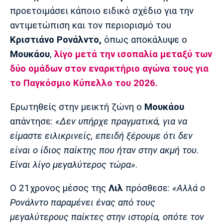
Μουσική
Στήλες
προετοιμάσει κάποιο ειδικό σχέδιο για την
αντιμετώπιση και τον περιορισμό του
Πολιτισμός
Τραγούδια
Πρόγραμμα TV
Κριστιάνο Ρονάλντο,
όπως αποκάλυψε ο
Ιωνικός
Κηφισιά
Πανσερραϊκός
Cine Spot
Μουκάου
,
λίγο μετά την ισοπαλία μεταξύ των
δύο ομάδων στον εναρκτήριο αγώνα τους για
Running
το Παγκόσμιο Κύπελλο του 2026.
Media
Ερωτηθείς στην μεικτή ζώνη o
Μουκάου
Μπαρτσελόνα
Ρεάλ
Ατλέτικο
Μαδρίτης
Μαδρίτης
απάντησε:
«Δεν υπήρχε πραγματικά, για να
Παρασκήνιο
είμαστε ειλικρινείς, επειδή ξέρουμε ότι δεν
είναι ο ίδιος παίκτης που ήταν στην ακμή του.
Είναι λίγο μεγαλύτερος τώρα»
.
Μάντσεστερ
Τσέλσι
Άρσεναλ
Γιουνάιτεντ
Ο 21χρονος μέσος της
Λιλ
πρόσθεσε:
«Αλλά ο
Ρονάλντο παραμένει ένας από τους
μεγαλύτερους παίκτες στην ιστορία, οπότε τον