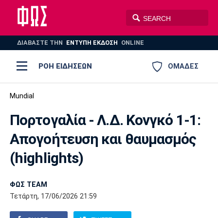
ΔΙΑΒΑΣΤΕ THN
ΕΝΤΥΠΗ ΕΚΔΟΣΗ
ONLINE
ΡΟΗ ΕΙΔΗΣΕΩΝ
ΟΜΑΔΕΣ
Ποδόσφαιρο
Mundial
ΠΟΔΟΣΦΑΙΡΟ
ΜΠΑΣΚΕΤ
Πορτογαλία - Λ.Δ. Κονγκό 1-1:
Super League 1
Μπάσκετ
ΒΟΛΕΪ
ΠΟΛΟ
ΣΠΟΡ
Απογοήτευση και θαυμασμός
Ολυμπιακός
ΑΕΚ
ΠΑΟΚ
Super League 2
Ελλάδα
Ολυμπιακοί Αγώνες
(highlights)
AUTO-MOTO
PLUS
Γ Εθνική
Εθνική
Βόλεϊ
ΦΩΣ TEAM
Ελλάδα
EuroLeague
Πόλο
Παναθηναϊκός
Ατρόμητος
Πανιώνιος
Τετάρτη, 17/06/2026 21:59
Champions League
ΝΒΑ
Τένις