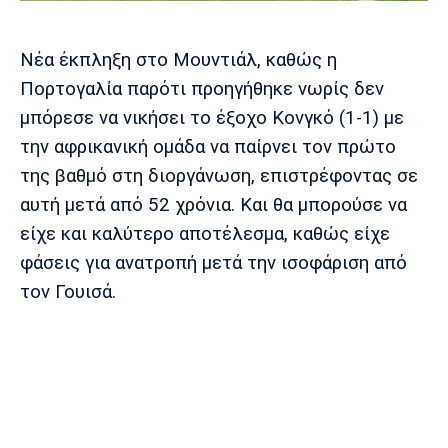
Μουσική
Στήλες
Πολιτισμός
Τραγούδια
Πρόγραμμα TV
Νέα έκπληξη στο Μουντιάλ, καθώς η
Ιωνικός
Κηφισιά
Πανσερραϊκός
Πορτογαλία παρότι προηγήθηκε νωρίς δεν
Cine Spot
μπόρεσε να νικήσει το έξοχο Κονγκό (1-1) με
την αφρικανική ομάδα να παίρνει τον πρώτο
Running
της βαθμό στη διοργάνωση, επιστρέφοντας σε
Media
αυτή μετά από 52 χρόνια. Και θα μπορούσε να
Μπαρτσελόνα
Ρεάλ
Ατλέτικο
είχε και καλύτερο αποτέλεσμα, καθώς είχε
Μαδρίτης
Μαδρίτης
Παρασκήνιο
φάσεις για ανατροπή μετά την ισοφάριση από
τον Γουισά.
Μάντσεστερ
Τσέλσι
Άρσεναλ
Γιουνάιτεντ