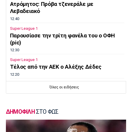
Ατρόμητος: Πρόβα τζενεράλε με
Λεβαδειακό
12:40
Super League 1
Παρουσίασε την τρίτη φανέλα του ο ΟΦΗ
(pic)
12:30
Super League 1
Τέλος από την ΑΕΚ ο Αλέξης Δέδες
12:20
Εθνικές Μπάσκετ
Όλες οι ειδήσεις
Εθνική Νεανίδων: Με Βουλγαρία για τις
θέσεις 5-6
12:10
ΔΗΜΟΦΙΛΗ
ΣΤΟ ΦΩΣ
Super League 2
Ο Θανάσης Στάικος στο «ΦΩΣ»: «Η
κουλτούρα του νησιού ξεχωρίζει»