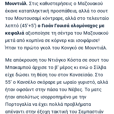
Μουντιάλ
. Στις καθυστερήσεις ο Μαζουακού
έκανε καταπληκτική προσπάθεια, αλλά το σουτ
του Μουτουσαμί κόντραρε, αλλά στο τελευταίο
λεπτό (45'+5')
ο Γιοάν Γουισά ολομόναχος με
κεφαλιά
αξιοποίησε τη σέντρα του Μαζουακού
μετά από κομπίνα σε κόρνερ και ισοφάρισε!
Ήταν το πρώτο γκολ του Κονγκό σε Μουντιάλ.
Mε απόκρουση του Ντιόγκο Κόστα σε σουτ του
Μπακαμπού άρχισε το β' μέρος κι ενώ ο Σίλβα
είχε δώσει τη θέση του στον Κονσεϊσάο. Στο
55' ο Κανσέλο σκόραρε με ωραίο γυριστό, αλλά
ήταν οφσάιντ στην πάσα του Νέβες. Το ματς
ήταν απολύτως ισορροπημένο με την
Πορτογαλία να έχει πολλά προβλήματα
απέναντι στην έξοχη τακτική του Σεμπαστιάν