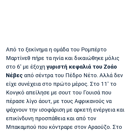
Λίβερπουλ
Μάντσεστερ
Γιουβέντους
Σίτι
Ίντερ
Μίλαν
Μπάγερν
Από το ξεκίνημα η ομάδα του Ρομπέρτο
Μαρτίνεθ πήρε τα ηνία και δικαιώθηκε μόλις
στο 6' με έξοχη
γυριστή κεφαλιά του Ζοάο
Μπορούσια
Παρί Σεν
Μαρσέιγ
Νέβες
από σέντρα του Πέδρο Νέτο. Αλλά δεν
Ντόρτμουντ
Ζερμέν
είχε συνέχεια στο πρώτο μέρος. Στο 11' το
Κονγκό απείλησε με σουτ του Γουισά που
πέρασε λίγο άουτ, με τους Αφρικανούς να
Μονακό
Ερυθρός
Τότεναμ
ψάχνουν την ισοφάριση με αρκετή ενέργεια και
Αστέρας
επικίνδυνη προσπάθεια και από τον
Μπακαμπού που κόντραρε στον Αραούζο. Στο