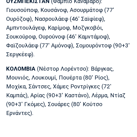
ΟΥΖΜΠΕΚΙΣΤΑΝ
(Φάμπιο Καναβάρο):
Πόρτο
Μπενφίκα
Γιουσούποφ, Κουσάνοφ, Ασουρμάτοφ (77′
Ουρόζοφ), Νασρουλάεφ (46′ Σαϊφίεφ),
Αμπντουλάγεφ, Καρίμοφ, Μοζγκοβόι,
Σουκούροφ, Ουρούνοφ (46′ Καμντάμοφ),
Φαϊζουλάεφ (77′ Αμόνοφ), Σομουρόντοφ (90+3′
Σεργκέεφ).
ΚΟΛΟΜΒΙΑ
(Νέστορ Λορέντσο): Βάργκας,
Μουνιός, Λουκουμί, Πουέρτα (80′ Ρίος),
Μοχίκα, Σάντσες, Χάμες Ροντρίγκες (72′
Καμπάς), Αρίας (90+3′ Καστάνο), Λέρμα, Ντίαζ
(90+3′ Γκόμες), Σουάρες (80′ Κούτσο
Ερνάντες).