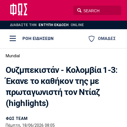
ΔΙΑΒΑΣΤΕ THN
ΕΝΤΥΠΗ ΕΚΔΟΣΗ
ONLINE
ΡΟΗ ΕΙΔΗΣΕΩΝ
ΟΜΑΔΕΣ
Ποδόσφαιρο
Mundial
ΠΟΔΟΣΦΑΙΡΟ
ΜΠΑΣΚΕΤ
Ουζμπεκιστάν - Κολομβία 1-3:
Super League 1
Μπάσκετ
ΒΟΛΕΪ
ΠΟΛΟ
ΣΠΟΡ
Έκανε το καθήκον της με
Ολυμπιακός
ΑΕΚ
ΠΑΟΚ
Super League 2
Ελλάδα
Ολυμπιακοί Αγώνες
πρωταγωνιστή τον Ντίαζ
AUTO-MOTO
PLUS
Γ Εθνική
Εθνική
Βόλεϊ
(highlights)
Ελλάδα
EuroLeague
Πόλο
Παναθηναϊκός
Ατρόμητος
Πανιώνιος
ΦΩΣ TEAM
Πέμπτη, 18/06/2026 08:05
Champions League
ΝΒΑ
Τένις