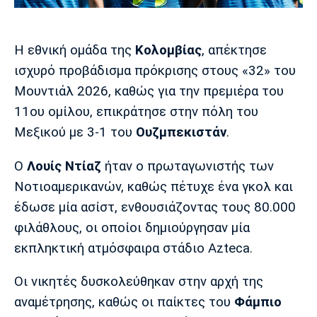
Μουσική
Στήλες
Πολιτισμός
Τραγούδια
Πρόγραμμα TV
Η εθνική ομάδα της
Κολομβίας
, απέκτησε
Ιωνικός
Κηφισιά
Πανσερραϊκός
ισχυρό προβάδισμα πρόκρισης στους «32» του
Cine Spot
Μουντιάλ 2026, καθώς για την πρεμιέρα του
Running
11ου ομίλου, επικράτησε στην πόλη του
Μεξικού με 3-1 του
Ουζμπεκιστάν
.
Media
Μπαρτσελόνα
Ρεάλ
Ατλέτικο
Ο
Λουίς Ντίαζ
ήταν ο πρωταγωνιστής των
Μαδρίτης
Μαδρίτης
Παρασκήνιο
Νοτιοαμερικανών, καθώς πέτυχε ένα γκολ και
έδωσε μία ασίστ, ενθουσιάζοντας τους 80.000
φιλάθλους, οι οποίοι δημιούργησαν μία
Μάντσεστερ
Τσέλσι
Άρσεναλ
εκπληκτική ατμόσφαιρα στάδιο Azteca.
Γιουνάιτεντ
Οι νικητές δυσκολεύθηκαν στην αρχή της
αναμέτρησης, καθώς οι παίκτες του
Φάμπιο