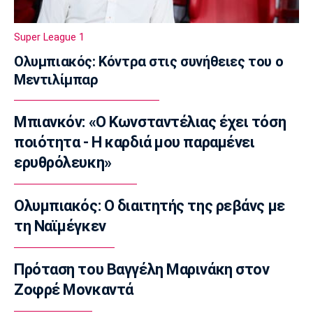
Γιαννούλης: «Δεν βλέπω την... ώρα να παίξω»
(vid)
Super League 1
17:30
Ολυμπιακός: Κόντρα στις συνήθειες του ο
Βόλεϊ Ευρώπη
Μεντιλίμπαρ
Φιλική ήττα της Εθνικής γυναικών από την
Ιταλία
17:15
Μπιανκόν: «Ο Κωνσταντέλιας έχει τόση
Σπορ
ποιότητα - Η καρδιά μου παραμένει
Ιστιοπλοΐα: Αναβλήθηκαν οι χθεσινές
ερυθρόλευκη»
κούρσες στο Παγκόσμιο ILCA4 Youth λόγω
του πολύ δυνατού αέρα
Ολυμπιακός: Ο διαιτητής της ρεβάνς με
17:00
τη Ναϊμέγκεν
Super League 1
Ηλιόπουλος σε Μάγερ: «Μου ζήτησες το 7,
σου δίνω τα 14 - Περιμένω τα διπλά από
Πρόταση του Βαγγέλη Μαρινάκη στον
εσένα» (vid)
Ζοφρέ Μονκαντά
16:45