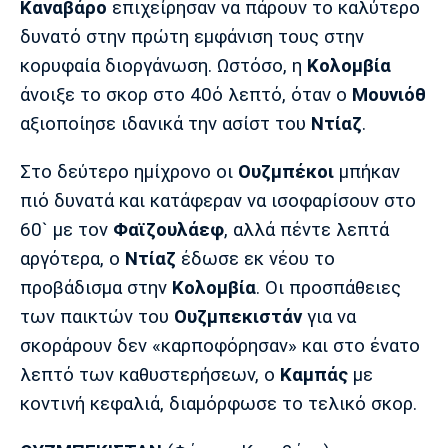
Καναβάρο
επιχείρησαν να πάρουν το καλύτερο
Λίβερπουλ
Μάντσεστερ
Γιουβέντους
Σίτι
δυνατό στην πρώτη εμφάνιση τους στην
κορυφαία διοργάνωση. Ωστόσο, η
Κολομβία
άνοιξε το σκορ στο 40ό λεπτό, όταν ο
Μουνιόθ
αξιοποίησε ιδανικά την ασίστ του
Ντίαζ
.
Ίντερ
Μίλαν
Μπάγερν
Στο δεύτερο ημίχρονο οι
Ουζμπέκοι
μπήκαν
πιό δυνατά και κατάφεραν να ισοφαρίσουν στο
60` με τον
Φαϊζουλάεφ
, αλλά πέντε λεπτά
Μπορούσια
Παρί Σεν
Μαρσέιγ
αργότερα, ο
Ντίαζ
έδωσε εκ νέου το
Ντόρτμουντ
Ζερμέν
προβάδισμα στην
Κολομβία
. Οι προσπάθειες
των παικτών του
Ουζμπεκιστάν
για να
σκοράρουν δεν «καρποφόρησαν» και στο ένατο
Μονακό
Ερυθρός
Τότεναμ
λεπτό των καθυστερήσεων, ο
Καμπάς
με
Αστέρας
κοντινή κεφαλιά, διαμόρφωσε το τελικό σκορ.