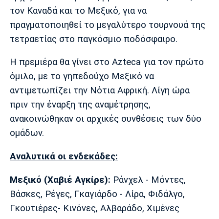
Μουσική
Στήλες
τον Καναδά και το Μεξικό, για να
πραγματοποιηθεί το μεγαλύτερο τουρνουά της
Πολιτισμός
Τραγούδια
Πρόγραμμα TV
τετραετίας στο παγκόσμιο ποδόσφαιρο.
Ιωνικός
Κηφισιά
Πανσερραϊκός
Cine Spot
Η πρεμιέρα θα γίνει στο Azteca για τον πρώτο
Running
όμιλο, με το γηπεδούχο Μεξικό να
αντιμετωπίζει την Νότια Αφρική. Λίγη ώρα
Media
πριν την έναρξη της αναμέτρησης,
Μπαρτσελόνα
Ρεάλ
Ατλέτικο
Μαδρίτης
Μαδρίτης
ανακοινώθηκαν οι αρχικές συνθέσεις των δύο
Παρασκήνιο
ομάδων.
Αναλυτικά οι ενδεκάδες:
Μάντσεστερ
Τσέλσι
Άρσεναλ
Γιουνάιτεντ
Μεξικό (Xαβιέ Αγκίρε):
Ράνχελ - Μόντες,
Βάσκες, Ρέγες, Γκαγιάρδο - Λίρα, Φιδάλγο,
Γκουτιέρες- Κινόνες, Αλβαράδο, Χιμένες