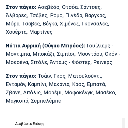
Λίβερπουλ
Μάντσεστερ
Γιουβέντους
Στον πάγκο:
Aσεβέδο, Οτσόα, Σάντσες,
Σίτι
Άλβαρες, Τσάβες, Ρόμο, Πινέδα, Βάργκας,
Μόρα, Τσάβες, Βέγκα, Χιμένεζ, Γκονσάλες,
Χουέρτα, Μαρτίνες
Ίντερ
Μίλαν
Μπάγερν
Νότια Αφρική (Ούγκο Μπρόος):
Γουίλιαμς -
Μοντίμπα, Μποκάζι, Σιμπίσι, Μουντάου, Οκόν -
Μοκοένα, Σιτόλε, Άνταμς - Φόστερ, Ρέινερς
Μπορούσια
Παρί Σεν
Μαρσέιγ
Ντόρτμουντ
Ζερμέν
Στον πάγκο:
Τσάιν, Γκος, Ματουλούντι,
Ενταμάν, Καμπίνι, Μακάνια, Κρος, Εμπατά,
Ζβάνε, Απόλις, Μορέμι, Μοφοκένγκ, Μασέκο,
Μαγκοπά, Σεμπελέμπε
Μονακό
Ερυθρός
Τότεναμ
Αστέρας
Διαβάστε Επίσης