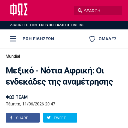
ΔΙΑΒΑΣΤΕ THN
ΕΝΤΥΠΗ ΕΚΔΟΣΗ
ONLINE
ΡΟΗ ΕΙΔΗΣΕΩΝ
ΟΜΑΔΕΣ
Ποδόσφαιρο
Mundial
ΠΟΔΟΣΦΑΙΡΟ
ΜΠΑΣΚΕΤ
Μεξικό - Νότια Αφρική: Οι
Super League 1
Μπάσκετ
ΒΟΛΕΪ
ΠΟΛΟ
ΣΠΟΡ
ενδεκάδες της αναμέτρησης
Ολυμπιακός
ΑΕΚ
ΠΑΟΚ
Super League 2
Ελλάδα
Ολυμπιακοί Αγώνες
AUTO-MOTO
PLUS
ΦΩΣ TEAM
Γ Εθνική
Εθνική
Βόλεϊ
Πέμπτη, 11/06/2026 20:47
Ελλάδα
EuroLeague
Πόλο
Παναθηναϊκός
Ατρόμητος
Πανιώνιος
SHARE
TWEET
Champions League
ΝΒΑ
Τένις