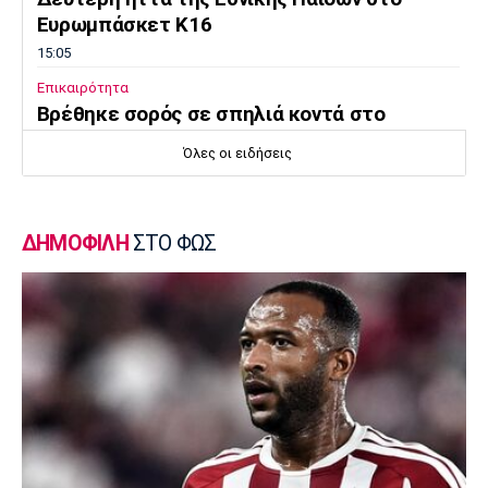
Ευρωμπάσκετ Κ16
15:05
Επικαιρότητα
Βρέθηκε σορός σε σπηλιά κοντά στο
εκκλησάκι των Αγίων Ισιδώρων
Όλες οι ειδήσεις
14:50
Super League 1
Πήρε Νανού ο Ηρακλής
ΔΗΜΟΦΙΛΗ
ΣΤΟ ΦΩΣ
14:40
Super League 1
Ολυμπιακός: Οι Αφρικανοί διατηρούν στο
προσκήνιο τον Σκίρι
14:30
Ποδόσφαιρο - Διεθνή
Ολοκληρώνει τη μεταγραφή του Ντιομαντέ
η Νότιγχαμ