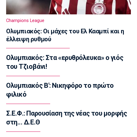
14:20
Super League 1
Παναθηναϊκός: Σε φουλ ρυθμούς ο Λιβάι
Champions League
14:10
Ολυμπιακός: Οι μάχες του Ελ Κααμπί και η
Super League 1
έλλειψη ρυθμού
«Παίρνει Ντίκμαν ο ΟΦΗ»
14:00
Ολυμπιακός: Στα «ερυθρόλευκα» ο γιός
Επικαιρότητα
του Τζιοβάνι!
Γαύδος: Επιχείρηση διάσωσης 31χρονης
τουρίστριας από δύσβατη περιοχή
13:50
Ολυμπιακός Β': Νικηφόρο το πρώτο
φιλικό
Ποδόσφαιρο - Διεθνή
Σιμεόνε για Άλβαρες: «Ο σύλλογος έχει
πάρει την απόφασή του»
Σ.Ε.Φ.: Παρουσίαση της νέας του μορφής
13:40
στη... Δ.Ε.Θ
Εθνικές Μπάσκετ
Μπάρλος: «Χάσαμε από δικά μας λάθη»