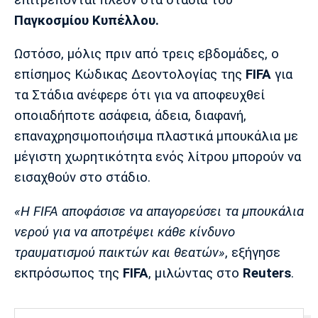
Λίβερπουλ
Μάντσεστερ
Γιουβέντους
Σίτι
Παγκοσμίου Κυπέλλου.
Ωστόσο, μόλις πριν από τρεις εβδομάδες, ο
επίσημος Κώδικας Δεοντολογίας της
FIFA
για
Ίντερ
Μίλαν
Μπάγερν
τα Στάδια ανέφερε ότι για να αποφευχθεί
οποιαδήποτε ασάφεια, άδεια, διαφανή,
επαναχρησιμοποιήσιμα πλαστικά μπουκάλια με
μέγιστη χωρητικότητα ενός λίτρου μπορούν να
Μπορούσια
Παρί Σεν
Μαρσέιγ
εισαχθούν στο στάδιο.
Ντόρτμουντ
Ζερμέν
«Η FIFA αποφάσισε να απαγορεύσει τα μπουκάλια
νερού για να αποτρέψει κάθε κίνδυνο
τραυματισμού παικτών και θεατών»
, εξήγησε
Μονακό
Ερυθρός
Τότεναμ
Αστέρας
εκπρόσωπος της
FIFA
, μιλώντας στο
Reuters
.