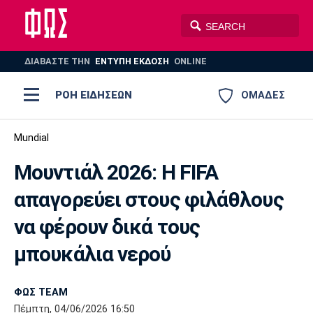
ΔΙΑΒΑΣΤΕ THN
ΕΝΤΥΠΗ ΕΚΔΟΣΗ
ONLINE
ΡΟΗ ΕΙΔΗΣΕΩΝ
ΟΜΑΔΕΣ
Ποδόσφαιρο
Mundial
ΠΟΔΟΣΦΑΙΡΟ
ΜΠΑΣΚΕΤ
Μουντιάλ 2026: Η FIFA
Super League 1
Μπάσκετ
ΒΟΛΕΪ
ΠΟΛΟ
ΣΠΟΡ
απαγορεύει στους φιλάθλους
Ολυμπιακός
ΑΕΚ
ΠΑΟΚ
Super League 2
Ελλάδα
Ολυμπιακοί Αγώνες
να φέρουν δικά τους
AUTO-MOTO
PLUS
Γ Εθνική
Εθνική
Βόλεϊ
μπουκάλια νερού
Ελλάδα
EuroLeague
Πόλο
Παναθηναϊκός
Ατρόμητος
Πανιώνιος
ΦΩΣ TEAM
Πέμπτη, 04/06/2026 16:50
Champions League
ΝΒΑ
Τένις