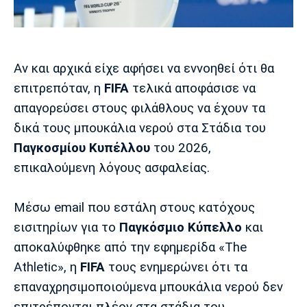
Μουσική
Στήλες
Πολιτισμός
Τραγούδια
Πρόγραμμα TV
Ιωνικός
Κηφισιά
Πανσερραϊκός
Αν και αρχικά είχε αφήσει να εννοηθεί ότι θα
Cine Spot
επιτρεπόταν, η
FIFA
τελικά αποφάσισε να
Running
απαγορεύσει στους φιλάθλους να έχουν τα
δικά τους μπουκάλια νερού στα Στάδια του
Media
Παγκοσμίου Κυπέλλου
του 2026,
Μπαρτσελόνα
Ρεάλ
Ατλέτικο
Μαδρίτης
Μαδρίτης
επικαλούμενη λόγους ασφαλείας.
Παρασκήνιο
Μέσω email που εστάλη στους κατόχους
εισιτηρίων για το
Παγκόσμιο Κύπελλο
και
Μάντσεστερ
Τσέλσι
Άρσεναλ
Γιουνάιτεντ
αποκαλύφθηκε από την εφημερίδα «The
Athletic», η
FIFA
τους ενημερώνει ότι τα
επαναχρησιμοποιούμενα μπουκάλια νερού δεν
επιτρέπονται πλέον στα στάδια του