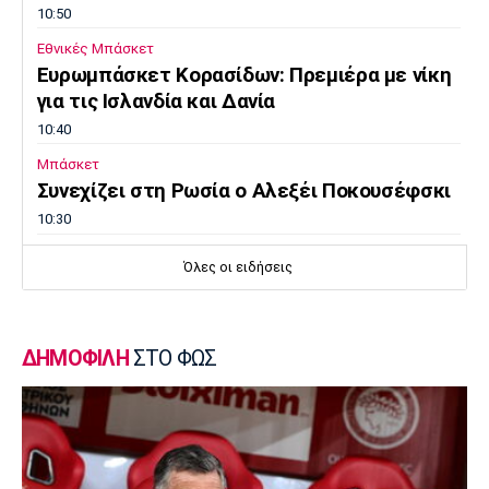
10:50
Εθνικές Μπάσκετ
Ευρωμπάσκετ Κορασίδων: Πρεμιέρα με νίκη
για τις Ισλανδία και Δανία
10:40
Μπάσκετ
Συνεχίζει στη Ρωσία ο Αλεξέι Ποκουσέφσκι
10:30
Στοίχημα
Όλες οι ειδήσεις
ΦΩΣ στο Στοίχημα: Κίνητρο η Σάντεφιορντ
10:20
EuroLeague
ΔΗΜΟΦΙΛΗ
ΣΤΟ ΦΩΣ
Το… γύρισε ο Τόνι Πάρκερ
10:10
Super League 1
Πρόταση του Βαγγέλη Μαρινάκη στον Ζοφρέ
Μονκαντά