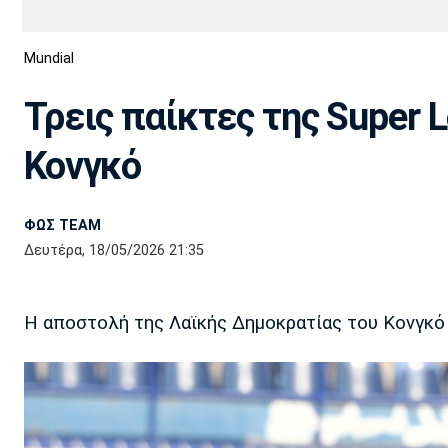
Διεθνή
EuroCup
Mundial
Euro
Basket League
Απόλλων
Άρης
ΟΦΗ
Παναχαϊκή
Εθνικές Ομάδες
Α2 Μπάσκετ
Σμύρνης
Τρεις παίκτες της Super 
Κύπελλο
FIBA World Cup 2023
Διαιτησία
Κονγκό
Ποδόσφαιρο Γυναικών
Ιωνικός
Κηφισιά
Πανσερραϊκός
ΦΩΣ TEAM
Δευτέρα, 18/05/2026 21:35
Η αποστολή της Λαϊκής Δημοκρατίας του Κονγκό 