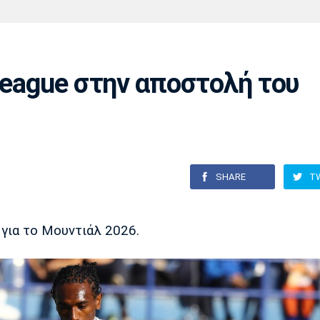
Χάντμπολ
Ηρακλής
Βόλος
Μπορούσια
Παρί Σεν
Ντόρτμουντ
Ζερμέν
League στην αποστολή του
Πόρτο
Μπενφίκα
SHARE
T
για το Μουντιάλ 2026.