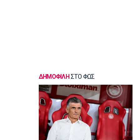
21:30
Ποδόσφαιρο - Κύπελλο
Κύπελλο: Το πρόγραμμα του 2ου
προκριματικού
21:15
Βόλεϊ Α Γυναικών
Θέτις Βούλας: Στην πρώτη ομάδα η
Φωτιάδου
21:00
Βόλεϊ
ΔΗΜΟΦΙΛΗ
ΣΤΟ ΦΩΣ
ΑΣ Άρης: «Η ισονομία δεν είναι
διαπραγματεύσιμη - Είναι υποχρέωση»
20:45
Super League 2
Στον Πανσερραϊκό ο Αδάμ
20:30
Μπάσκετ Ελλάδα
Σ.Ε.Φ.: Παρουσίαση της νέας του
μορφής στη... Δ.Ε.Θ