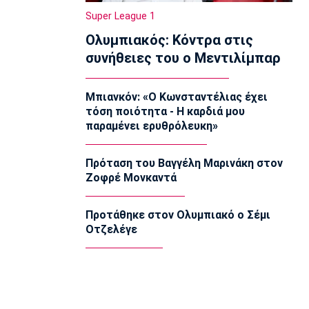
20:15
Super League 1
Super League 1
Ολυμπιακός: Κόντρα στις
«Όχι του Θεμπάγιος σε σούπερ
συνήθειες του ο Μεντιλίμπαρ
πρόταση ελληνικής ομάδας!»
20:00
Μπιανκόν: «Ο Κωνσταντέλιας έχει
Εθνικές Μπάσκετ
τόση ποιότητα - Η καρδιά μου
Καβελίδη: «Η Εθνική Νεανίδων είναι
παραμένει ερυθρόλευκη»
οικογένεια, να απολαύσουμε τη
στιγμή» (pics)
19:45
Πρόταση του Βαγγέλη Μαρινάκη στον
Ζοφρέ Μονκαντά
Εθνικές Μπάσκετ
Σκαλωμένος: «Θέλουμε ένα γεμάτο
γήπεδο να μας στηρίξει»
Προτάθηκε στον Ολυμπιακό ο Σέμι
19:30
Οτζελέγε
Μπάσκετ Ελλάδα
Παραμένει στο Περιστέρι ο Ιτούνας
19:15
Μπάσκετ Ελλάδα