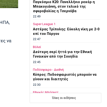
Παγκόσμιο Κ20: Πανελλήνιο ρεκόρ η
Μπακογιάννη, στον τελικό της
σφυροβολίας η Τσερνόβα
22:49
 ΗΠΑ,
Super League 1
Αστέρας Τρίπολης: Εύκολη νίκη με 2-0
επί του Πύργου
22:47
τες να
Βόλεϊ
Δεύτερη σερί ήττά για την Εθνική
Γυναικών από την Σουηδία
22:45
Ποδόσφαιρο - Διεθνή
Κύπρος: Ποδοσφαιριστές μπορούν να
γίνουν και διαιτητές
22:30
Εθνικές Μπάσκετ
Ρήγα: «Τα κορίτσια δείχνουν έτοιμα να
Όλες οι ειδήσεις
πετύχουν κάτι όμορφο»