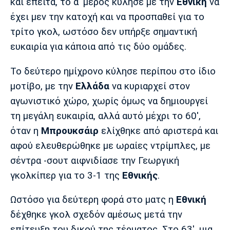
και έπειτα, το α' μέρος κύλησε με την
Εθνική
να
Πόρτο
Μπενφίκα
έχει μεν την κατοχή και να προσπαθεί για το
τρίτο γκολ, ωστόσο δεν υπήρξε σημαντική
ευκαιρία για κάποια από τις δύο ομάδες.
Το δεύτερο ημίχρονο κύλησε περίπου στο ίδιο
μοτίβο, με την
Ελλάδα
να κυριαρχεί στον
αγωνιστικό χώρο, χωρίς όμως να δημιουργεί
τη μεγάλη ευκαιρία, αλλά αυτό μέχρι το 60',
όταν η
Μπρουκσάιρ
ελίχθηκε από αριστερά και
αφού ελευθερώθηκε με ωραίες ντρίμπλες, με
σέντρα -σουτ αιφνιδίασε την Γεωργική
γκολκίπερ για το 3-1 της
Εθνικής
.
Ωστόσο για δεύτερη φορά στο ματς η
Εθνική
δέχθηκε γκολ σχεδόν αμέσως μετά την
επίτευξη του δικού της τέρματος. Στο 63', μια