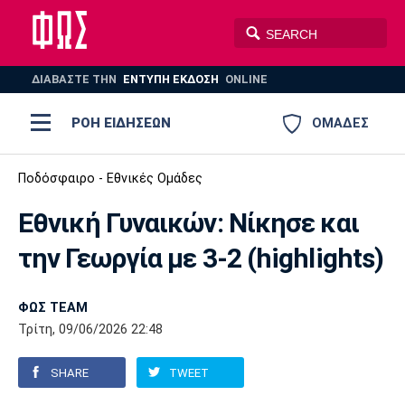
ΔΙΑΒΑΣΤΕ THN
ΕΝΤΥΠΗ ΕΚΔΟΣΗ
ONLINE
ΡΟΗ ΕΙΔΗΣΕΩΝ
ΟΜΑΔΕΣ
Ποδόσφαιρο
Ποδόσφαιρο - Εθνικές Ομάδες
ΠΟΔΟΣΦΑΙΡΟ
ΜΠΑΣΚΕΤ
Εθνική Γυναικών: Νίκησε και
Super League 1
Μπάσκετ
ΒΟΛΕΪ
ΠΟΛΟ
ΣΠΟΡ
την Γεωργία με 3-2 (highlights)
Ολυμπιακός
ΑΕΚ
ΠΑΟΚ
Super League 2
Ελλάδα
Ολυμπιακοί Αγώνες
AUTO-MOTO
PLUS
ΦΩΣ TEAM
Γ Εθνική
Εθνική
Βόλεϊ
Τρίτη, 09/06/2026 22:48
Ελλάδα
EuroLeague
Πόλο
Παναθηναϊκός
Ατρόμητος
Πανιώνιος
SHARE
TWEET
Champions League
ΝΒΑ
Τένις