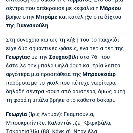
σέντρα που απέκρουσε με κεφαλιά η
Μάρκου
βρήκε στην
Μπράμε
και κατέληξε στα δίχτυα
της
Γιαννακούλη
.
Στη συνέχεια και ως τη λήξη του το παιχνίδι
είχε δύο σημαντικές φάσεις, ένα τετ α τετ της
Γεωργίας
με την
Σουχασβίλι
στο 76' που
έστειλε την μπάλα ψηλά άουτ και τρία λεπτά
αργότερα μία προσπάθεια της
Μπρουκσάιρ
παρόμοια με το γκολ που πέτυχε νωρίτερα,
δηλαδή σέντρα -σουτ από αριστερά, όμως αυτή
τη φορά η μπάλα βρήκε στο κάθετο δοκάρι.
Γεωργία
(Ίρις Άντμαν): Γκαμπούνια,
Μπουκρικίντζε, Καλαντάντζε, Κβιρκβάλα,
Τσκαρτισβίλι (88' Κάνκια), Ντανιέλα,