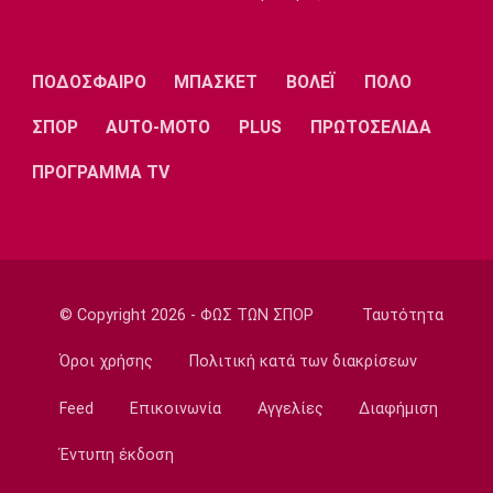
Super League 1
Παναθηναϊκός: Επέστρεψε ο Τετέι
14:35
ΠΟΔΟΣΦΑΙΡΟ
ΜΠΑΣΚΕΤ
ΒΟΛΕΪ
ΠΟΛΟ
Super League 1
Σπόρτινγκ: Η επιβεβαίωση για τον
ΣΠΟΡ
AUTO-MOTO
PLUS
ΠΡΩΤΟΣΕΛΙΔΑ
Μπραγκάνσα και ο Ολυμπιακός
ΠΡΟΓΡΑΜΜΑ TV
14:20
Super League 1
ΠΑΟΚ: Ανεβαίνει ο Γιαννούλης
14:05
Γ Εθνική
© Copyright 2026 - ΦΩΣ ΤΩΝ ΣΠΟΡ
Ταυτότητα
Ιωνικός: Ενισχύθηκε με τον Παγώνη
Όροι χρήσης
Πολιτική κατά των διακρίσεων
13:50
Εθνικές Μπάσκετ
Feed
Επικοινωνία
Αγγελίες
Διαφήμιση
Σκούμα: «Είμαστε ενωμένες και
προετοιμασμένες»
Έντυπη έκδοση
13:35