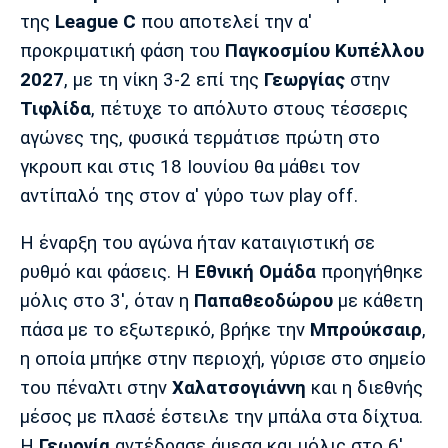
Μουσική
Στήλες
της
League C
που αποτελεί την α'
προκριματική φάση του
Παγκοσμίου Κυπέλλου
Πολιτισμός
Τραγούδια
Πρόγραμμα TV
2027
, με τη νίκη 3-2 επί της
Γεωργίας
στην
Ιωνικός
Κηφισιά
Πανσερραϊκός
Cine Spot
Τιφλίδα
, πέτυχε το απόλυτο στους τέσσερις
αγώνες της, φυσικά τερμάτισε πρώτη στο
Running
γκρουπ και στις 18 Ιουνίου θα μάθει τον
αντίπαλό της στον α' γύρο των play off.
Media
Μπαρτσελόνα
Ρεάλ
Ατλέτικο
Μαδρίτης
Μαδρίτης
Η έναρξη του αγώνα ήταν καταιγιστική σε
Παρασκήνιο
ρυθμό και φάσεις. Η
Εθνική Ομάδα
προηγήθηκε
μόλις στο 3', όταν η
Παπαθεοδώρου
με κάθετη
πάσα με το εξωτερικό, βρήκε την
Μπρούκσαιρ
,
Μάντσεστερ
Τσέλσι
Άρσεναλ
Γιουνάιτεντ
η οποία μπήκε στην περιοχή, γύρισε στο σημείο
του πέναλτι στην
Χαλατσογιάννη
και η διεθνής
μέσος με πλασέ έστειλε την μπάλα στα δίχτυα.
Η
Γεωργία
αντέδρασε άμεσα και μόλις στο 6'