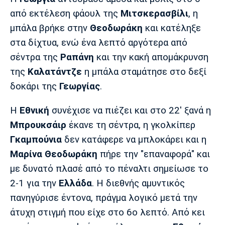
Λίβερπουλ
Μάντσεστερ
Γιουβέντους
από εκτέλεση φάουλ της
Μιτσκερασβίλι
, η
Σίτι
μπάλα βρήκε στην
Θεοδωράκη
και κατέληξε
στα δίχτυα, ενώ ένα λεπτό αργότερα από
σέντρα της
Ραπάνη
και την κακή απομάκρυνση
Ίντερ
Μίλαν
Μπάγερν
της
Καλατάντζε
η μπάλα σταμάτησε στο δεξί
δοκάρι της
Γεωργίας
.
Η
Εθνική
συνέχισε να πιέζει και στο 22' ξανά η
Μπορούσια
Παρί Σεν
Μαρσέιγ
Μπρουκσάιρ
έκανε τη σέντρα, η γκολκίπερ
Ντόρτμουντ
Ζερμέν
Γκαμπούνια
δεν κατάφερε να μπλοκάρει και η
Μαρίνα Θεοδωράκη
πήρε την "επαναφορά" και
με δυνατό πλασέ από το πέναλτι σημείωσε το
Μονακό
Ερυθρός
Τότεναμ
2-1 για την
Ελλάδα
. Η διεθνής αμυντικός
Αστέρας
πανηγύρισε έντονα, πράγμα λογικό μετά την
άτυχη στιγμή που είχε στο 6ο λεπτό. Από κει