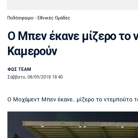
Διεθνή
EuroCup
Ποδόσφαιρο - Εθνικές Ομάδες
Euro
Basket League
Απόλλων
Άρης
ΟΦΗ
Παναχαϊκή
Εθνικές Ομάδες
Α2 Μπάσκετ
Σμύρνης
Ο Μπεν έκανε μίζερο το 
Κύπελλο
FIBA World Cup 2023
Διαιτησία
Καμερούν
Ποδόσφαιρο Γυναικών
Ιωνικός
Κηφισιά
Πανσερραϊκός
ΦΩΣ TEAM
Σάββατο, 08/09/2018 18:40
O Μοχάμεντ Μπεν έκανε.. μίζερο το ντεμπούτο τ