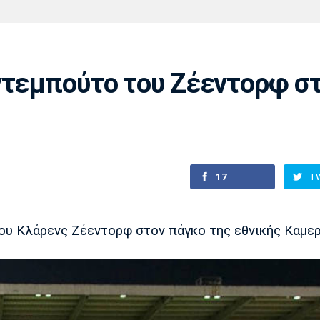
Χάντμπολ
Ηρακλής
Βόλος
Μπορούσια
Παρί Σεν
Ντόρτμουντ
Ζερμέν
ντεμπούτο του Ζέεντορφ σ
Πόρτο
Μπενφίκα
17
T
ου Κλάρενς Ζέεντορφ στον πάγκο της εθνικής Καμερ