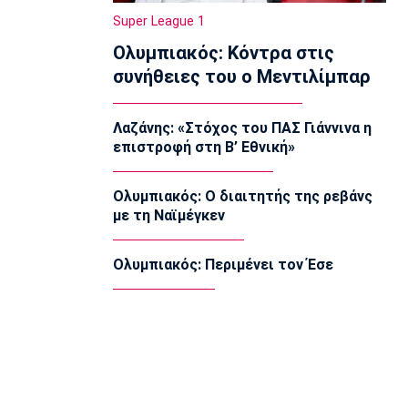
Μπιανκόν: «Ο Κωνσταντέλιας έχει
Super League 1
τόση ποιότητα - Η καρδιά μου
Ολυμπιακός: Κόντρα στις
παραμένει ερυθρόλευκη»
07:30
συνήθειες του ο Μεντιλίμπαρ
Τηλεόραση
Τηλεόραση: Οι αθλητικές μεταδόσεις
Λαζάνης: «Στόχος του ΠΑΣ Γιάννινα η
της Παρασκευής (7/8)
επιστροφή στη Β’ Εθνική»
07:20
Επικαιρότητα
Ολυμπιακός: Ο διαιτητής της ρεβάνς
Καιρός: Αίθριος με αραιές νεφώσεις
με τη Ναϊμέγκεν
07:10
Επικαιρότητα
Ολυμπιακός: Περιμένει τον Έσε
Εορτολόγιο: Ποιοι γιορτάζουν σήμερα
Παρασκευή 7 Αυγούστου
07:00
Europa League
Europa League: Παρέλαση της ΤΣΣΚΑ
Σόφιας στο Μπατούμι
00:04