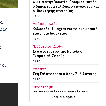
Φωτιά στην Βοιωτία: Προφυλακιστέοι
ο δήμαρχος Στυλίδας, ο εργολάβος και
ο ιδιοκτήτης εταιρείας
09:50
ια
Μπάσκετ Ελλάδα
εφάν
Κολοσσός: Τι ισχύει για τα ευρωπαϊκά
εισιτήρια διαρκείας
09:40
ο
Ποδόσφαιρο - Διεθνή
Στο στόχαστρο της Νάπολι ο
Γκάμπριελ Ζεσούς
09:30
 οι
Μπάσκετ
Στη Γαλατασαράι ο Άλεν Σμάιλαγκιτς
09:20
Europa League
ΠΑΟΚ: Γηραιότερος βασικός στην
ιστορία του ο Τάισον
Όλες οι ειδήσεις
09:10