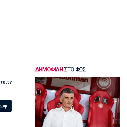
Europa League
Δεν σταματάει να σκοράρει ο
Παυλίδης (vid)
08:10
EuroLeague
Επιστρέφει στη Ζαλγκίρις ο Κίναν
Έβανς
08:00
Ποδόσφαιρο - Διεθνή
Ατζέντης Ρόντρι: «Ενημερώσαμε την
ΔΗΜΟΦΙΛΗ
ΣΤΟ ΦΩΣ
Ρεάλ ότι απόφασή του είναι να
ενταχθεί στη Μπαρτσελόνα»
υτείτε
07:50
Super League 1
«Η Λέφσκι Σόφιας απέρριψε πρόταση
του Ολυμπιακού για τον Ακράμ
ορφ
Μπουράς»
07:40
Europa League