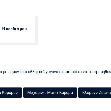
 Η καρδιά μου
ρα με σημαντικά αθλητικά γεγονότα, μπορείτε να τα προμηθε
ά Κομόρες
Μοχάμεντ Μαντί Καμαρά
Κλάρενς Ζέεντ