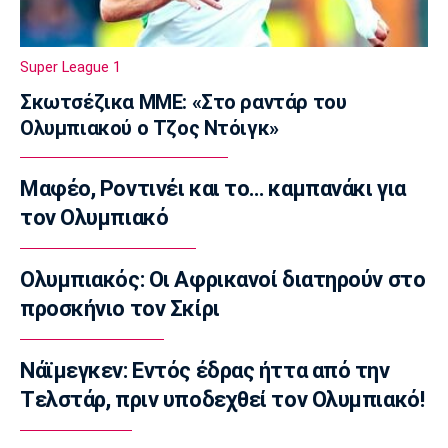
EuroLeague
Αλλαγή σελίδας στη Βιλερμπάν
Super League 1
10:20
Σκωτσέζικα ΜΜΕ: «Στο ραντάρ του
Στοίχημα
Ολυμπιακού ο Τζος Ντόιγκ»
ΦΩΣ στο Στοίχημα: Άσος και γκολ στο
Τάμπερε
10:05
Μαφέο, Ροντινέι και το… καμπανάκι για
NBA
τον Ολυμπιακό
Καβαλίερς: Πιθανή η ανταλλαγή του Σρέντερ
09:50
Ολυμπιακός: Οι Αφρικανοί διατηρούν στο
Super League 1
προσκήνιο τον Σκίρι
Κηφισιά: Ισόπαλο 2-2 το φιλικό με τον
ΑΠΟΕΛ
Νάϊμεγκεν: Εντός έδρας ήττα από την
09:35
Tελστάρ, πριν υποδεχθεί τον Ολυμπιακό!
Τηλεόραση
Τηλεόραση: Οι αθλητικές μεταδόσεις της