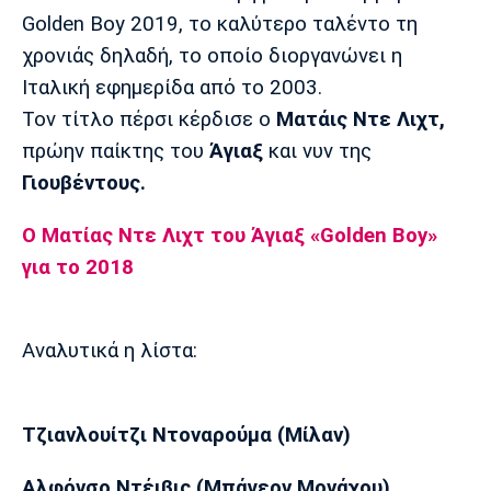
Μουσική
Στήλες
Golden Boy 2019, το καλύτερο ταλέντο τη
χρονιάς δηλαδή, το οποίο διοργανώνει η
Πολιτισμός
Τραγούδια
Πρόγραμμα TV
Ιταλική εφημερίδα από το 2003.
Ιωνικός
Κηφισιά
Πανσερραϊκός
Cine Spot
Τον τίτλο πέρσι κέρδισε ο
Ματάις Ντε Λιχτ,
πρώην παίκτης του
Άγιαξ
και νυν της
Running
Γιουβέντους.
Media
Ο Ματίας Ντε Λιχτ του Άγιαξ «Golden Boy»
Μπαρτσελόνα
Ρεάλ
Ατλέτικο
Μαδρίτης
Μαδρίτης
για το 2018
Παρασκήνιο
Αναλυτικά η λίστα:
Μάντσεστερ
Τσέλσι
Άρσεναλ
Γιουνάιτεντ
Τζιανλουίτζι Ντοναρούμα (Μίλαν)
Αλφόνσο Ντέιβις (Μπάγερν Μονάχου)