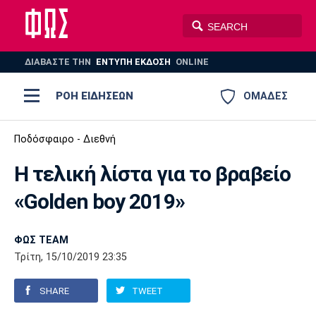
ΔΙΑΒΑΣΤΕ THN
ΕΝΤΥΠΗ ΕΚΔΟΣΗ
ONLINE
ΡΟΗ ΕΙΔΗΣΕΩΝ
ΟΜΑΔΕΣ
Ποδόσφαιρο
Ποδόσφαιρο - Διεθνή
ΠΟΔΟΣΦΑΙΡΟ
ΜΠΑΣΚΕΤ
Η τελική λίστα για το βραβείο
Super League 1
Μπάσκετ
ΒΟΛΕΪ
ΠΟΛΟ
ΣΠΟΡ
«Golden boy 2019»
Ολυμπιακός
ΑΕΚ
ΠΑΟΚ
Super League 2
Ελλάδα
Ολυμπιακοί Αγώνες
AUTO-MOTO
PLUS
ΦΩΣ TEAM
Γ Εθνική
Εθνική
Βόλεϊ
Τρίτη, 15/10/2019 23:35
Ελλάδα
EuroLeague
Πόλο
Παναθηναϊκός
Ατρόμητος
Πανιώνιος
SHARE
TWEET
Champions League
ΝΒΑ
Τένις