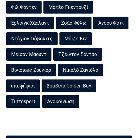
Φιλ Φόντεν
Ματέο Γκεντουζί
Έρλινγκ Χάαλαντ
Ζοάο Φέλιξ
Άνσου Φάτι
Ντέγιαν Γιόβελιτς
Μόιζε Κιν
Μέισον Μάουντ
Τζέιντον Σάντσο
Βινίσιους Ζούνιορ
Νικολό Ζανιόλο
υποψήφιοι
βραβείο Golden Boy
Tuttosport
Ανακοίνωση