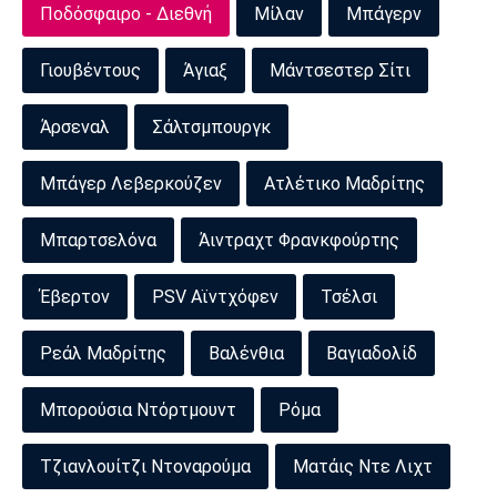
Ποδόσφαιρο - Διεθνή
Μίλαν
Μπάγερν
Γιουβέντους
Άγιαξ
Μάντσεστερ Σίτι
Άρσεναλ
Σάλτσμπουργκ
Μπάγερ Λεβερκούζεν
Ατλέτικο Μαδρίτης
Μπαρτσελόνα
Άιντραχτ Φρανκφούρτης
Έβερτον
PSV Αϊντχόφεν
Τσέλσι
Ρεάλ Μαδρίτης
Βαλένθια
Βαγιαδολίδ
Μπορούσια Ντόρτμουντ
Ρόμα
Τζιανλουίτζι Ντοναρούμα
Ματάις Ντε Λιχτ