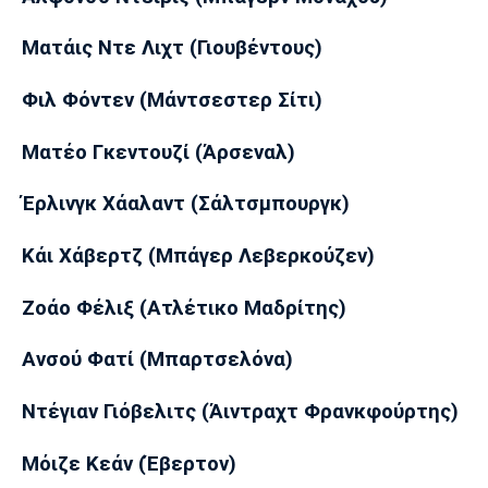
Λίβερπουλ
Μάντσεστερ
Γιουβέντους
Σίτι
Mατάις Ντε Λιχτ (Γιουβέντους)
Φιλ Φόντεν (Μάντσεστερ Σίτι)
Ίντερ
Μίλαν
Μπάγερν
Mατέο Γκεντουζί (Άρσεναλ)
Έρλινγκ Χάαλαντ (Σάλτσμπουργκ)
Κάι Χάβερτζ (Μπάγερ Λεβερκούζεν)
Μπορούσια
Παρί Σεν
Μαρσέιγ
Ντόρτμουντ
Ζερμέν
Ζοάο Φέλιξ (Aτλέτικο Μαδρίτης)
Ανσού Φατί (Μπαρτσελόνα)
Μονακό
Ερυθρός
Τότεναμ
Αστέρας
Ντέγιαν Γιόβελιτς (Άιντραχτ Φρανκφούρτης)
Mόιζε Κεάν (Έβερτον)