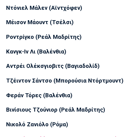
Ντόνιελ Μάλεν (Αϊντχόφεν)
Πόρτο
Μπενφίκα
Mέισον Μάουντ (Τσέλσι)
Ροντρίγκο (Ρεάλ Μαδρίτης)
Κανγκ-Ιν Λι (Βαλένθια)
Αντρέι Ολέκσγιοβιτς (Βαγιαδολίδ)
Τζέιντον Σάντσο (Μπορούσια Ντόρτμουντ)
Φεράν Τόρες (Βαλένθια)
Βινίσιους Τζούνιορ (Ρεάλ Μαδρίτης)
Nικολό Ζανιόλο (Ρόμα)