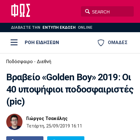
ΔΙΑΒΑΣΤΕ THN
ΕΝΤΥΠΗ ΕΚΔΟΣΗ
ONLINE
ΡΟΗ ΕΙΔΗΣΕΩΝ
ΟΜΑΔΕΣ
Ποδόσφαιρο
Ποδόσφαιρο - Διεθνή
ΠΟΔΟΣΦΑΙΡΟ
ΜΠΑΣΚΕΤ
Βραβείο «Golden Boy» 2019: Οι
Super League 1
Μπάσκετ
ΒΟΛΕΪ
ΠΟΛΟ
ΣΠΟΡ
40 υποψήφιοι ποδοσφαιριστές
Ολυμπιακός
ΑΕΚ
ΠΑΟΚ
Super League 2
Ελλάδα
Ολυμπιακοί Αγώνες
(pic)
AUTO-MOTO
PLUS
Γ Εθνική
Εθνική
Βόλεϊ
Γιώργος Τσακάλης
Ελλάδα
EuroLeague
Πόλο
Παναθηναϊκός
Ατρόμητος
Πανιώνιος
Τετάρτη, 25/09/2019 16:11
Champions League
ΝΒΑ
Τένις