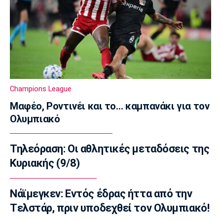
Super League 2
Απόλλων Καλαμαριάς: Ενισχύθηκε με τον
Βοριαζίδη
15:50
Στίβος
Αρχίζει το Ευρωπαϊκό Πρωτάθλημα στίβου
στο Μπέρμιγχαμ
Champions League
15:35
Μαφέο, Ροντινέι και το… καμπανάκι για τον
Μπάσκετ Ελλάδα
Ολυμπιακό
Μουρατίδης: «Στο NBA Summer League
μαθαίνεις την αγορά»
15:20
Τηλεόραση: Οι αθλητικές μεταδόσεις της
EuroLeague
Κυριακής (9/8)
Χάποελ Τελ Αβίβ: Τέλος ο Κουλέτσοφ
15:05
Νάϊμεγκεν: Εντός έδρας ήττα από την
Μπάσκετ Ελλάδα
Tελστάρ, πριν υποδεχθεί τον Ολυμπιακό!
Κουκουλεκίδης: «Στη Σαουδική Αραβία βρήκα