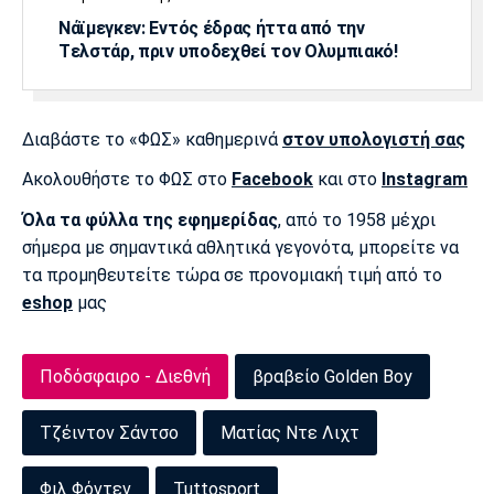
Νάϊμεγκεν: Εντός έδρας ήττα από την
Πόρτο
Μπενφίκα
Tελστάρ, πριν υποδεχθεί τον Ολυμπιακό!
Διαβάστε το «ΦΩΣ» καθημερινά
στον υπολογιστή σας
Ακολουθήστε το ΦΩΣ στο
Facebook
και στο
Instagram
Όλα τα φύλλα της εφημερίδας
, από το 1958 μέχρι
σήμερα με σημαντικά αθλητικά γεγονότα, μπορείτε να
τα προμηθευτείτε τώρα σε προνομιακή τιμή από το
eshop
μας
Ποδόσφαιρο - Διεθνή
βραβείο Golden Boy
Τζέιντον Σάντσο
Ματίας Ντε Λιχτ
Φιλ Φόντεν
Tuttosport