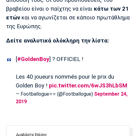
Λίβερπουλ
Μάντσεστερ
Γιουβέντους
Σίτι
βραβείου είναι ο παίχτης να είναι
κάτω των 21
ετών
και να αγωνίζεται σε κάποιο πρωτάθλημα
της Ευρώπης.
Ίντερ
Μίλαν
Μπάγερν
Δείτε αναλυτικά ολόκληρη την λίστα:
[
#GoldenBoy
] ? OFFICIEL !
Μπορούσια
Παρί Σεν
Μαρσέιγ
Les 40 joueurs nommés pour le prix du
Ντόρτμουντ
Ζερμέν
Golden Boy !
pic.twitter.com/6wJS3hLbSM
— Footballogue⭐️⭐️ (@Footballogue)
September 24,
2019
Μονακό
Ερυθρός
Τότεναμ
Αστέρας
Διαβάστε Επίσης