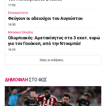
17:05
Επικαιρότητα
Φεύγουν οι αδειούχοι του Αυγούστου
16:50
Μπάσκετ Ελλάδα
Oλυμπιακός: Αμετακίνητος στα 3 εκατ. ευρώ
για τον Γουόκαπ, από την Ντουμπάι!
16:35
Super League 1
Όλες οι ειδήσεις
Γιώργος Μασούρας: Ανακοινώθηκε από τη
ΝΕΟΜ!
16:20
ΔΗΜΟΦΙΛΗ
ΣΤΟ ΦΩΣ
Πόλο
Ευρωπαϊκό Πρωτάθλημα Νέων Ανδρών:
Αναχώρησε για τη Βουλγαρία η Εθνική
16:05