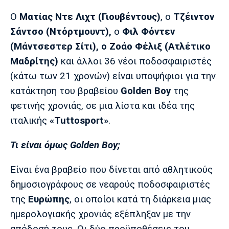
Μουσική
Στήλες
Ο
Ματίας Ντε Λιχτ (Γιουβέντους)
, ο
Τζέιντον
Πολιτισμός
Τραγούδια
Πρόγραμμα TV
Σάντσο (Ντόρτμουντ),
ο
Φιλ Φόντεν
Ιωνικός
Κηφισιά
Πανσερραϊκός
(Μάντσεστερ Σίτι), ο Ζοάο Φέλιξ (Ατλέτικο
Cine Spot
Μαδρίτης)
και άλλοι 36 νέοι ποδοσφαιριστές
(κάτω των 21 χρονών) είναι υποψήφιοι για την
Running
κατάκτηση του βραβείου
Golden Boy
της
Media
φετινής χρονιάς, σε μια λίστα και ιδέα της
Μπαρτσελόνα
Ρεάλ
Ατλέτικο
ιταλικής
«Tuttosport»
.
Μαδρίτης
Μαδρίτης
Παρασκήνιο
Τι είναι όμως Golden Boy;
Είναι ένα βραβείο που δίνεται από αθλητικούς
Μάντσεστερ
Τσέλσι
Άρσεναλ
Γιουνάιτεντ
δημοσιογράφους σε νεαρούς ποδοσφαιριστές
της
Ευρώπης
, οι οποίοι κατά τη διάρκεια μιας
ημερολογιακής χρονιάς εξέπληξαν με την
απόδοσή τους. Οι δύο προϋποθέσεις του