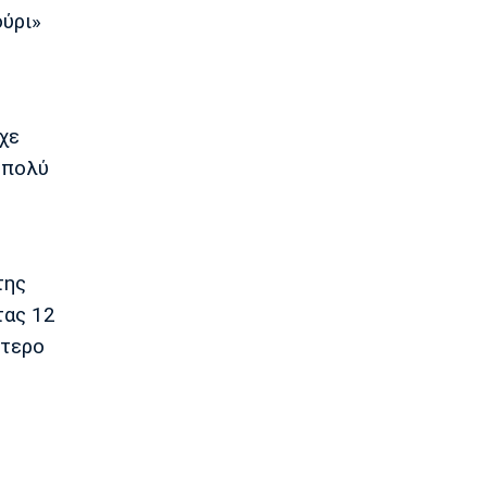
Συλλήψεις 12 ατόμων για ναρκωτικά
ούρι»
και φωτοβολίδες
15:45
Στοίχημα
ΦΩΣ στο Στοίχημα: Γκολ στο
χε
Σεϊναγιόκι
 πολύ
15:30
Κολύμβηση
Ανοιχτή Θάλασσα: Εξαιρετική
εμφάνιση και έκτη θέση ο Κυνηγάκης
15:15
της
Μπάσκετ Ελλάδα
τας 12
Γιατί ο Ολυμπιακός δεν ανησυχεί από
ότερο
την απόφαση του Ελεγκτικού
Συνεδρίου
15:00
Champions League
Ολυμπιακός: Μέχρι τη Δευτέρα
διαθέσιμα τα εισιτήρια με Ναϊμέγκεν