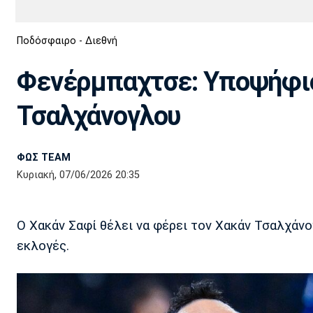
Διεθνή
EuroCup
Ποδόσφαιρο - Διεθνή
Euro
Basket League
Απόλλων
Άρης
ΟΦΗ
Παναχαϊκή
Εθνικές Ομάδες
Α2 Μπάσκετ
Σμύρνης
Φενέρμπαχτσε: Υποψήφιο
Κύπελλο
FIBA World Cup 2023
Διαιτησία
Τσαλχάνογλου
Ποδόσφαιρο Γυναικών
Ιωνικός
Κηφισιά
Πανσερραϊκός
ΦΩΣ TEAM
Κυριακή, 07/06/2026 20:35
Ο Χακάν Σαφί θέλει να φέρει τον Χακάν Τσαλχάν
εκλογές.