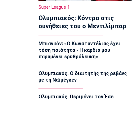
πυρετωδώς ο Ντόρσεϊ (vid)
Super League 1
14:00
Ολυμπιακός: Κόντρα στις
Επικαιρότητα
συνήθειες του ο Μεντιλίμπαρ
Συνελήφθη στη Γερμανία 31χρονος με
Ευρωπαϊκό ένταλμα για τρεις
ανθρωποκτονίες στην Ελλάδα
Μπιανκόν: «Ο Κωνσταντέλιας έχει
13:50
τόση ποιότητα - Η καρδιά μου
παραμένει ερυθρόλευκη»
Super League 1
Στον Παναιτωλικό ο Μάρβελους
Νακάμπα
Ολυμπιακός: Ο διαιτητής της ρεβάνς
13:40
με τη Ναϊμέγκεν
Μπάσκετ Ελλάδα
Το Ελεγκτικό Συνέδριο ακύρωσε τον
Ολυμπιακός: Περιμένει τον Έσε
διαγωνισμό για την ενεργειακή
αναβάθμιση του ΣΕΦ!
13:27
Ποδόσφαιρο - Διεθνή
Ίντερ: «Δένει» για πάντα τον Ντιμάρκο
13:20