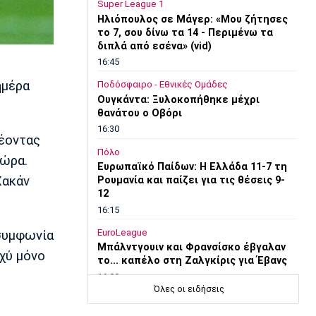
Super League 1
Ηλιόπουλος σε Μάγερ: «Μου ζήτησες
το 7, σου δίνω τα 14 - Περιμένω τα
διπλά από εσένα» (vid)
16:45
ημέρα
Ποδόσφαιρο - Εθνικές Ομάδες
Ουγκάντα: Ξυλοκοπήθηκε μέχρι
θανάτου ο Οβόρι
16:30
δέοντας
Πόλο
χώρα.
Ευρωπαϊκό Παίδων: Η Ελλάδα 11-7 τη
Χακάν
Ρουμανία και παίζει για τις θέσεις 9-
12
16:15
EuroLeague
 συμφωνία
Μπάλντγουιν και Φρανσίσκο έβγαλαν
σχύ μόνο
το... καπέλο στη Ζαλγκίρις για Έβανς
16:00
Όλες οι ειδήσεις
Conference League
Παναθηναϊκός - ΤΣΣΚΑ 1948: