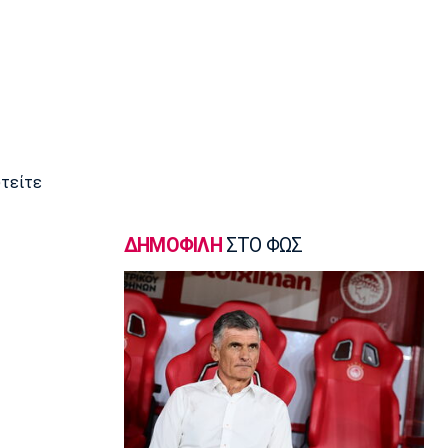
14:50
Ποδόσφαιρο - Ελλάδα
Σούπερ Καπ: Ολοταχώς για sold out το
ΑΕΚ-ΟΦΗ
14:40
Εθνικές Μπάσκετ
Εθνική Νεανίδων: Το μεγάλο βήμα
περνά από τη Λιθουανία
υτείτε
14:30
Super League 1
ΔΗΜΟΦΙΛΗ
ΣΤΟ ΦΩΣ
Στον Παναιτωλικό και ο Μούσα
Ντζενεπό
14:20
EuroLeague
Τάις: «Ενθουσιασμένος που πάω στη
Μακάμπι»
14:10
Μπάσκετ Ελλάδα
Ολυμπιακός: Προετοιμάζεται