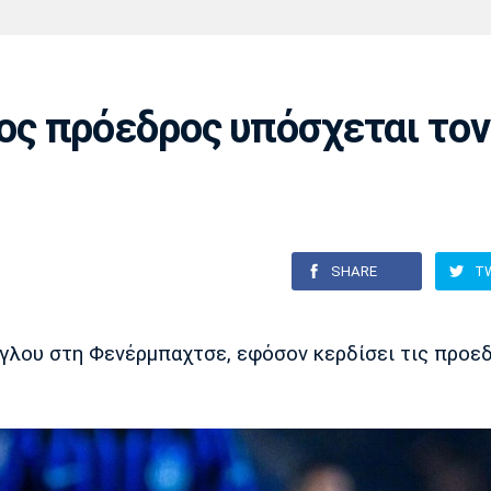
Χάντμπολ
Ηρακλής
Βόλος
Μπορούσια
Παρί Σεν
Ντόρτμουντ
Ζερμέν
ς πρόεδρος υπόσχεται τον
Πόρτο
Μπενφίκα
SHARE
T
ογλου στη Φενέρμπαχτσε, εφόσον κερδίσει τις προε