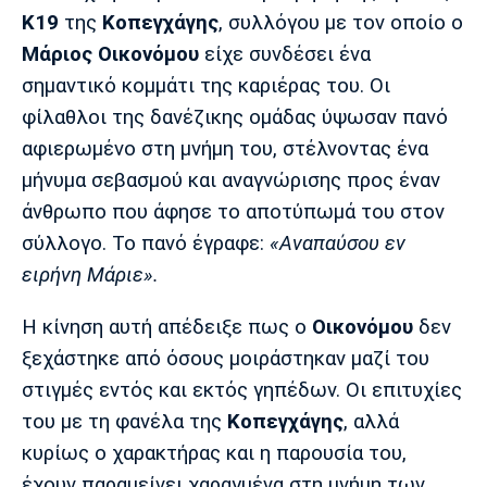
Μουσική
Στήλες
Κ19
της
Κοπεγχάγης
, συλλόγου με τον οποίο ο
Μάριος Οικονόμου
είχε συνδέσει ένα
Πολιτισμός
Τραγούδια
Πρόγραμμα TV
σημαντικό κομμάτι της καριέρας του. Οι
Ιωνικός
Κηφισιά
Πανσερραϊκός
Cine Spot
φίλαθλοι της δανέζικης ομάδας ύψωσαν πανό
αφιερωμένο στη μνήμη του, στέλνοντας ένα
Running
μήνυμα σεβασμού και αναγνώρισης προς έναν
άνθρωπο που άφησε το αποτύπωμά του στον
Media
σύλλογο. Το πανό έγραφε:
«Αναπαύσου εν
Μπαρτσελόνα
Ρεάλ
Ατλέτικο
Μαδρίτης
Μαδρίτης
Παρασκήνιο
ειρήνη Μάριε».
Η κίνηση αυτή απέδειξε πως ο
Οικονόμου
δεν
ξεχάστηκε από όσους μοιράστηκαν μαζί του
Μάντσεστερ
Τσέλσι
Άρσεναλ
στιγμές εντός και εκτός γηπέδων. Οι επιτυχίες
Γιουνάιτεντ
του με τη φανέλα της
Κοπεγχάγης
, αλλά
κυρίως ο χαρακτήρας και η παρουσία του,
έχουν παραμείνει χαραγμένα στη μνήμη των