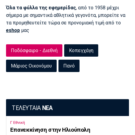
Όλα τα φύλλα της εφημερίδας
, από το 1958 μέχρι
Πόρτο
Μπενφίκα
σήμερα με σημαντικά αθλητικά γεγονότα, μπορείτε να
τα προμηθευτείτε τώρα σε προνομιακή τιμή από το
eshop
μας
Ποδόσφαιρο - Διεθνή
Κοπεγχάγη
Μάριος Οικονόμου
Πανό
ΤΕΛΕΥΤΑΙΑ
ΝΕΑ
Γ Εθνική
Επανεκκίνηση στην Ηλιούπολη