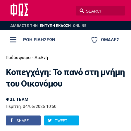
ΔΙΑΒΑΣΤΕ THN
ΕΝΤΥΠΗ ΕΚΔΟΣΗ
ONLINE
ΡΟΗ ΕΙΔΗΣΕΩΝ
ΟΜΑΔΕΣ
Ποδόσφαιρο
Ποδόσφαιρο - Διεθνή
ΠΟΔΟΣΦΑΙΡΟ
ΜΠΑΣΚΕΤ
Κοπεγχάγη: Το πανό στη μνήμη
Super League 1
Μπάσκετ
ΒΟΛΕΪ
ΠΟΛΟ
ΣΠΟΡ
του Οικονόμου
Ολυμπιακός
ΑΕΚ
ΠΑΟΚ
Super League 2
Ελλάδα
Ολυμπιακοί Αγώνες
AUTO-MOTO
PLUS
ΦΩΣ TEAM
Γ Εθνική
Εθνική
Βόλεϊ
Πέμπτη, 04/06/2026 10:50
Ελλάδα
EuroLeague
Πόλο
Παναθηναϊκός
Ατρόμητος
Πανιώνιος
SHARE
TWEET
Champions League
ΝΒΑ
Τένις