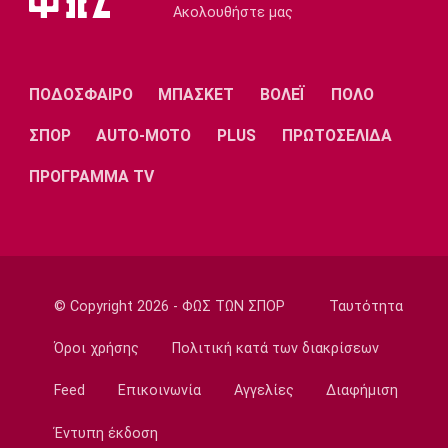
Tα συγχαρητήρια του Ισίδωρου Κούβελου
Ακολουθήστε μας
στην Εβελυν Μητροπούλου
21:00
Ποδόσφαιρο - Διεθνή
ΠΟΔΟΣΦΑΙΡΟ
ΜΠΑΣΚΕΤ
ΒΟΛΕΪ
ΠΟΛΟ
Η Φενέρμπαχτσε κινείται για τον Λουκάκου
ΣΠΟΡ
AUTO-MOTO
PLUS
ΠΡΩΤΟΣΕΛΙΔΑ
20:45
Ποδόσφαιρο - Διεθνή
ΠΡΟΓΡΑΜΜΑ TV
Νάϊμεγκεν: Εντός έδρας ήττα από την
Tελστάρ, πριν υποδεχθεί τον Ολυμπιακό!
20:32
Ποδόσφαιρο - Διεθνή
Διαψεύδει ο Ινφαντίνο τις καταγγελίες
© Copyright 2026 - ΦΩΣ ΤΩΝ ΣΠΟΡ
Ταυτότητα
20:30
Όροι χρήσης
Πολιτική κατά των διακρίσεων
Super League 1
Ατρόμητος: Επαγγελματικό συμβόλαιο για
Feed
Επικοινωνία
Αγγελίες
Διαφήμιση
τον Κώτση
20:15
Έντυπη έκδοση