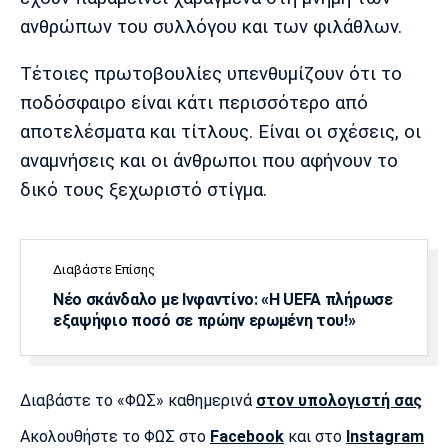
Λίβερπουλ
Μάντσεστερ
Γιουβέντους
ανθρώπων του συλλόγου και των φιλάθλων.
Σίτι
Τέτοιες πρωτοβουλίες υπενθυμίζουν ότι το
ποδόσφαιρο είναι κάτι περισσότερο από
Ίντερ
Μίλαν
Μπάγερν
αποτελέσματα και τίτλους. Είναι οι σχέσεις, οι
αναμνήσεις και οι άνθρωποι που αφήνουν το
δικό τους ξεχωριστό στίγμα.
Μπορούσια
Παρί Σεν
Μαρσέιγ
Ντόρτμουντ
Ζερμέν
Διαβάστε Επίσης
Νέο σκάνδαλο με Ινφαντίνο: «Η UEFA πλήρωσε
εξαψήφιο ποσό σε πρώην ερωμένη του!»
Μονακό
Ερυθρός
Τότεναμ
Αστέρας
Διαβάστε το «ΦΩΣ» καθημερινά
στον υπολογιστή σας
Ακολουθήστε το ΦΩΣ στο
Facebook
και στο
Instagram