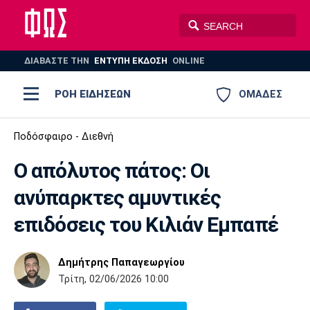
ΔΙΑΒΑΣΤΕ THN
ΕΝΤΥΠΗ ΕΚΔΟΣΗ
ONLINE
ΡΟΗ ΕΙΔΗΣΕΩΝ
ΟΜΑΔΕΣ
Ποδόσφαιρο
Ποδόσφαιρο - Διεθνή
ΠΟΔΟΣΦΑΙΡΟ
ΜΠΑΣΚΕΤ
Ο απόλυτος πάτος: Οι
Super League 1
Μπάσκετ
ΒΟΛΕΪ
ΠΟΛΟ
ΣΠΟΡ
ανύπαρκτες αμυντικές
Ολυμπιακός
ΑΕΚ
ΠΑΟΚ
Super League 2
Ελλάδα
Ολυμπιακοί Αγώνες
επιδόσεις του Κιλιάν Εμπαπέ
AUTO-MOTO
PLUS
Γ Εθνική
Εθνική
Βόλεϊ
Δημήτρης Παπαγεωργίου
Ελλάδα
EuroLeague
Πόλο
Παναθηναϊκός
Ατρόμητος
Πανιώνιος
Τρίτη, 02/06/2026 10:00
Champions League
ΝΒΑ
Τένις