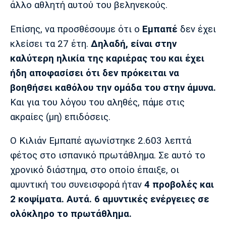
άλλο αθλητή αυτού του βεληνεκούς.
Λίβερπουλ
Μάντσεστερ
Γιουβέντους
Σίτι
Επίσης, να προσθέσουμε ότι ο
Εμπαπέ
δεν έχει
κλείσει τα 27 έτη.
Δηλαδή, είναι στην
καλύτερη ηλικία της καριέρας του και έχει
Ίντερ
Μίλαν
Μπάγερν
ήδη αποφασίσει ότι δεν πρόκειται να
βοηθήσει καθόλου την ομάδα του στην άμυνα.
Και για του λόγου του αληθές, πάμε στις
ακραίες (μη) επιδόσεις.
Μπορούσια
Παρί Σεν
Μαρσέιγ
Ντόρτμουντ
Ζερμέν
Ο Κιλιάν Εμπαπέ αγωνίστηκε 2.603 λεπτά
φέτος στο ισπανικό πρωτάθλημα. Σε αυτό το
χρονικό διάστημα, στο οποίο έπαιξε, οι
Μονακό
Ερυθρός
Τότεναμ
αμυντική του συνεισφορά ήταν
4 προβολές και
Αστέρας
2 κοψίματα. Αυτά. 6 αμυντικές ενέργειες σε
ολόκληρο το πρωτάθλημα.