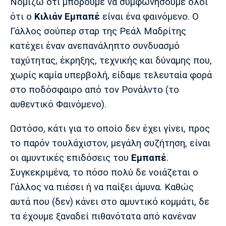
Μουσική
Στήλες
Νομίζω ότι μπορούμε να συμφωνήσουμε όλοι
ότι ο
Κιλιάν Εμπαπέ
είναι ένα φαινόμενο. Ο
Πολιτισμός
Τραγούδια
Πρόγραμμα TV
Γάλλος σούπερ σταρ της Ρεάλ Μαδρίτης
Ιωνικός
Κηφισιά
Πανσερραϊκός
κατέχει έναν ανεπανάληπτο συνδυασμό
Cine Spot
ταχύτητας, έκρηξης, τεχνικής και δύναμης που,
χωρίς καμία υπερβολή, είδαμε τελευταία φορά
Running
στο ποδόσφαιρο από τον Ρονάλντο (το
Media
αυθεντικό Φαινόμενο).
Μπαρτσελόνα
Ρεάλ
Ατλέτικο
Μαδρίτης
Μαδρίτης
Παρασκήνιο
Ωστόσο, κάτι για το οποίο δεν έχει γίνει, προς
το παρόν τουλάχιστον, μεγάλη συζήτηση, είναι
οι αμυντικές επιδόσεις του
Εμπαπέ
.
Συγκεκριμένα, το πόσο πολύ δε νοιάζεται ο
Μάντσεστερ
Τσέλσι
Άρσεναλ
Γιουνάιτεντ
Γάλλος να πιέσει ή να παίξει άμυνα. Καθώς
αυτά που (δεν) κάνει στο αμυντικό κομμάτι, δε
τα έχουμε ξαναδεί πιθανότατα από κανέναν