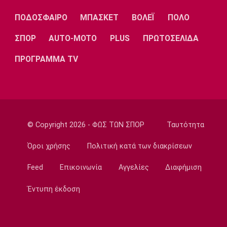
Προτάθηκε στον Ολυμπιακό ο Σέμι Οτζελέγε
ΠΟΔΟΣΦΑΙΡΟ
ΜΠΑΣΚΕΤ
ΒΟΛΕΪ
ΠΟΛΟ
09:00
ΣΠΟΡ
AUTO-MOTO
PLUS
ΠΡΩΤΟΣΕΛΙΔΑ
Σπορ
Πινγκ Πονγκ: Στον τελικό της Under 21 η
ΠΡΟΓΡΑΜΜΑ TV
Τζαρίδου
08:50
EuroLeague
Κάνααν: «Είμαι ανοικτός να παίξω εκτός
Euroleague»
© Copyright 2026 - ΦΩΣ ΤΩΝ ΣΠΟΡ
Ταυτότητα
08:40
Όροι χρήσης
Πολιτική κατά των διακρίσεων
Super League 2
Επέστρεψε στην ΑΕΛ ο Παπαγεωργίου
Feed
Επικοινωνία
Αγγελίες
Διαφήμιση
08:30
Έντυπη έκδοση
Εθνικές Μπάσκετ
Αντίπαλοι Εθνικής: Με Μίχαλιουκ και Λεν η
προεπιλογή της Ουκρανίας