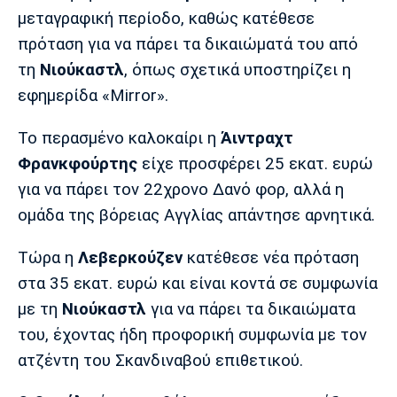
Μουσική
Στήλες
μεταγραφική περίοδο, καθώς κατέθεσε
πρόταση για να πάρει τα δικαιώματά του από
Πολιτισμός
Τραγούδια
Πρόγραμμα TV
τη
Νιούκαστλ
, όπως σχετικά υποστηρίζει η
Ιωνικός
Κηφισιά
Πανσερραϊκός
Cine Spot
εφημερίδα «Mirror».
Running
Το περασμένο καλοκαίρι η
Άιντραχτ
Φρανκφούρτης
είχε προσφέρει 25 εκατ. ευρώ
Media
για να πάρει τον 22χρονο Δανό φορ, αλλά η
Μπαρτσελόνα
Ρεάλ
Ατλέτικο
Μαδρίτης
Μαδρίτης
ομάδα της βόρειας Αγγλίας απάντησε αρνητικά.
Παρασκήνιο
Τώρα η
Λεβερκούζεν
κατέθεσε νέα πρόταση
στα 35 εκατ. ευρώ και είναι κοντά σε συμφωνία
Μάντσεστερ
Τσέλσι
Άρσεναλ
με τη
Νιούκαστλ
για να πάρει τα δικαιώματα
Γιουνάιτεντ
του, έχοντας ήδη προφορική συμφωνία με τον
ατζέντη του Σκανδιναβού επιθετικού.