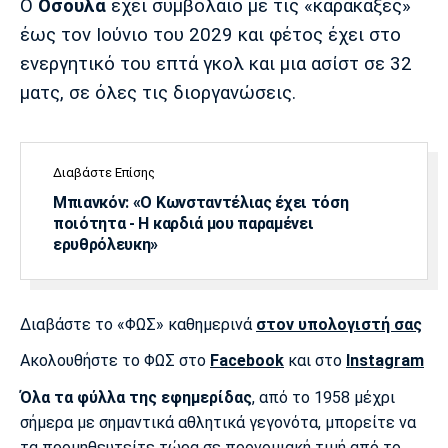
Ο
Οσούλα
έχει συμβόλαιο με τις «καρακάξες»
Λίβερπουλ
Μάντσεστερ
Γιουβέντους
Σίτι
έως τον Ιούνιο του 2029 και φέτος έχει στο
ενεργητικό του επτά γκολ και μια ασίστ σε 32
ματς, σε όλες τις διοργανώσεις.
Ίντερ
Μίλαν
Μπάγερν
Διαβάστε Επίσης
Μπιανκόν: «Ο Κωνσταντέλιας έχει τόση
ποιότητα - Η καρδιά μου παραμένει
Μπορούσια
Παρί Σεν
Μαρσέιγ
ερυθρόλευκη»
Ντόρτμουντ
Ζερμέν
Διαβάστε το «ΦΩΣ» καθημερινά
στον υπολογιστή σας
Μονακό
Ερυθρός
Τότεναμ
Ακολουθήστε το ΦΩΣ στο
Facebook
και στο
Instagram
Αστέρας
Όλα τα φύλλα της εφημερίδας
, από το 1958 μέχρι
σήμερα με σημαντικά αθλητικά γεγονότα, μπορείτε να
τα προμηθευτείτε τώρα σε προνομιακή τιμή από το