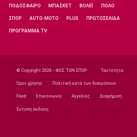
ΠΟΔΟΣΦΑΙΡΟ
ΜΠΑΣΚΕΤ
ΒΟΛΕΪ
ΠΟΛΟ
Ποδόσφαιρο - Διεθνή
Πυραυλική επίθεση της Ρωσίας στο γήπεδο
ΣΠΟΡ
AUTO-MOTO
PLUS
ΠΡΩΤΟΣΕΛΙΔΑ
της Τσερνομόρετς
ΠΡΟΓΡΑΜΜΑ TV
22:58
EuroLeague
Ενδιαφέρον της Μάλαγα για Μπόλομποϊ
22:52
Στίβος
© Copyright 2026 - ΦΩΣ ΤΩΝ ΣΠΟΡ
Ταυτότητα
Παγκόσμιο Κ20: Πανελλήνιο ρεκόρ η
Μπακογιάννη, στον τελικό της σφυροβολίας
Όροι χρήσης
Πολιτική κατά των διακρίσεων
η Τσερνόβα
22:49
Feed
Επικοινωνία
Αγγελίες
Διαφήμιση
Super League 1
Έντυπη έκδοση
Αστέρας Τρίπολης: Εύκολη νίκη με 2-0 επί
του Πύργου
22:47