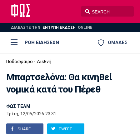
ΔΙΑΒΑΣΤΕ THN
ΕΝΤΥΠΗ ΕΚΔΟΣΗ
ONLINE
ΡΟΗ ΕΙΔΗΣΕΩΝ
ΟΜΑΔΕΣ
Ποδόσφαιρο
Ποδόσφαιρο - Διεθνή
ΠΟΔΟΣΦΑΙΡΟ
ΜΠΑΣΚΕΤ
Μπαρτσελόνα: Θα κινηθεί
Super League 1
Μπάσκετ
ΒΟΛΕΪ
ΠΟΛΟ
ΣΠΟΡ
νομικά κατά του Πέρεθ
Ολυμπιακός
ΑΕΚ
ΠΑΟΚ
Super League 2
Ελλάδα
Ολυμπιακοί Αγώνες
AUTO-MOTO
PLUS
ΦΩΣ TEAM
Γ Εθνική
Εθνική
Βόλεϊ
Τρίτη, 12/05/2026 23:31
Ελλάδα
EuroLeague
Πόλο
Παναθηναϊκός
Ατρόμητος
Πανιώνιος
SHARE
TWEET
Champions League
ΝΒΑ
Τένις