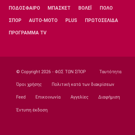
Εθνικές Μπάσκετ
ΠΟΔΟΣΦΑΙΡΟ
ΜΠΑΣΚΕΤ
ΒΟΛΕΪ
ΠΟΛΟ
Ρήγα: «Τα κορίτσια δείχνουν έτοιμα να
πετύχουν κάτι όμορφο»
ΣΠΟΡ
AUTO-MOTO
PLUS
ΠΡΩΤΟΣΕΛΙΔΑ
22:15
ΠΡΟΓΡΑΜΜΑ TV
Ποδόσφαιρο - Ελλάδα
Ολυμπιακός Β': Νικηφόρο το πρώτο φιλικό
22:03
EuroLeague
EuroLeague: Ξεχώρισε την καλύτερη
© Copyright 2026 - ΦΩΣ ΤΩΝ ΣΠΟΡ
Ταυτότητα
προσθήκη κάθε ομάδας
22:02
Όροι χρήσης
Πολιτική κατά των διακρίσεων
Super League 1
Feed
Επικοινωνία
Αγγελίες
Διαφήμιση
ΠΑΟΚ: Χειρουργήθηκε ο Μεϊτέ
22:00
Έντυπη έκδοση
Εθνικές Μπάσκετ
Εθνική Κορασίδων: Συνέτριψε με 78-36 την
Ιρλανδία