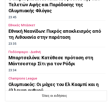
Τελετών Αφής και Παράδοσης της
Ολυμπιακής Φλόγας
23:45
Εθνικές Μπάσκετ
Εθνική Νεανίδων: Πικρός αποκλεισμός από
τη Λιθουανία στην παράταση
23:35
Ποδόσφαιρο - Διεθνή
Μπαρτσελόνα: Κατέθεσε πρόταση στη
Μάντσεστερ Σίτι για τον Ρόδρι
23:34
Champions League
Ολυμπιακός: Οι μάχες του Ελ Κααμπί και η
έλλειψη ρυθμού
Όλες οι ειδήσεις
23:33
Ποδόσφαιρο - Διεθνή
Συνεχίζει στο MLS ο Σέρχι Ρομπέρτο