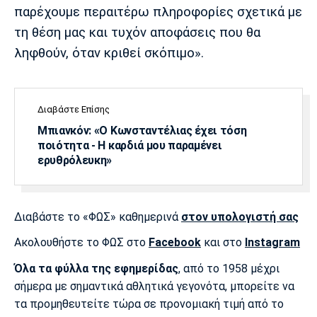
Λίβερπουλ
Μάντσεστερ
Γιουβέντους
παρέχουμε περαιτέρω πληροφορίες σχετικά με
Σίτι
τη θέση μας και τυχόν αποφάσεις που θα
ληφθούν, όταν κριθεί σκόπιμο».
Ίντερ
Μίλαν
Μπάγερν
Διαβάστε Επίσης
Μπιανκόν: «Ο Κωνσταντέλιας έχει τόση
ποιότητα - Η καρδιά μου παραμένει
ερυθρόλευκη»
Μπορούσια
Παρί Σεν
Μαρσέιγ
Ντόρτμουντ
Ζερμέν
Διαβάστε το «ΦΩΣ» καθημερινά
στον υπολογιστή σας
Ακολουθήστε το ΦΩΣ στο
Facebook
και στο
Instagram
Μονακό
Ερυθρός
Τότεναμ
Αστέρας
Όλα τα φύλλα της εφημερίδας
, από το 1958 μέχρι
σήμερα με σημαντικά αθλητικά γεγονότα, μπορείτε να
τα προμηθευτείτε τώρα σε προνομιακή τιμή από το