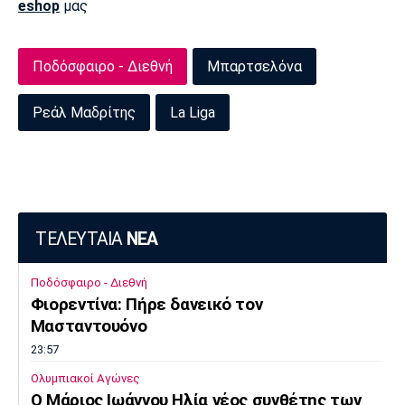
eshop
μας
Πόρτο
Μπενφίκα
Ποδόσφαιρο - Διεθνή
Μπαρτσελόνα
Ρεάλ Μαδρίτης
La Liga
ΤΕΛΕΥΤΑΙΑ
ΝΕΑ
Ποδόσφαιρο - Διεθνή
Φιορεντίνα: Πήρε δανεικό τον
Μασταντουόνο
23:57
Ολυμπιακοί Αγώνες
O Μάριος Ιωάννου Ηλία νέος συνθέτης των