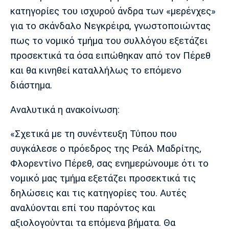
Μουσική
Στήλες
κατηγορίες του ισχυρού άνδρα των «μερένχες»
για το σκάνδαλο Νεγκρέιρα, γνωστοποιώντας
Πολιτισμός
Τραγούδια
Πρόγραμμα TV
πως το νομικό τμήμα του συλλόγου εξετάζει
Ιωνικός
Κηφισιά
Πανσερραϊκός
Cine Spot
προσεκτικά τα όσα ειπώθηκαν από τον Πέρεθ
και θα κινηθεί καταλλήλως το επόμενο
Running
διάστημα.
Media
Αναλυτικά η ανακοίνωση:
Μπαρτσελόνα
Ρεάλ
Ατλέτικο
Μαδρίτης
Μαδρίτης
Παρασκήνιο
«Σχετικά με τη συνέντευξη Τύπου που
συγκάλεσε ο πρόεδρος της Ρεάλ Μαδρίτης,
Φλορεντίνο Πέρεθ, σας ενημερώνουμε ότι το
Μάντσεστερ
Τσέλσι
Άρσεναλ
νομικό μας τμήμα εξετάζει προσεκτικά τις
Γιουνάιτεντ
δηλώσεις και τις κατηγορίες του. Αυτές
αναλύονται επί του παρόντος και
αξιολογούνται τα επόμενα βήματα. Θα