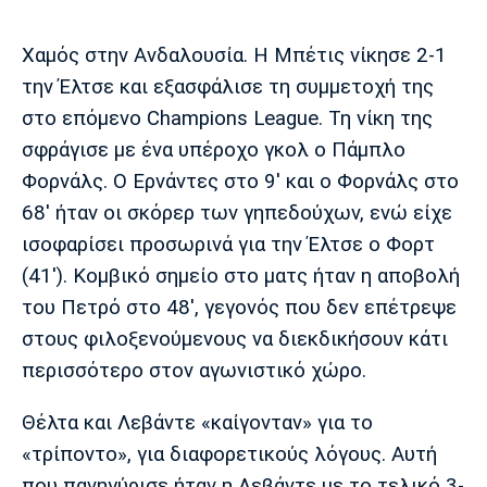
Μουσική
Στήλες
Χαμός στην Ανδαλουσία. Η Μπέτις νίκησε 2-1
Πολιτισμός
Τραγούδια
Πρόγραμμα TV
την Έλτσε και εξασφάλισε τη συμμετοχή της
Ιωνικός
Κηφισιά
Πανσερραϊκός
Cine Spot
στο επόμενο Champions League. Τη νίκη της
σφράγισε με ένα υπέροχο γκολ ο Πάμπλο
Running
Φορνάλς. Ο Ερνάντες στο 9' και ο Φορνάλς στο
68' ήταν οι σκόρερ των γηπεδούχων, ενώ είχε
Media
ισοφαρίσει προσωρινά για την Έλτσε ο Φορτ
Μπαρτσελόνα
Ρεάλ
Ατλέτικο
Μαδρίτης
Μαδρίτης
Παρασκήνιο
(41'). Κομβικό σημείο στο ματς ήταν η αποβολή
του Πετρό στο 48', γεγονός που δεν επέτρεψε
στους φιλοξενούμενους να διεκδικήσουν κάτι
περισσότερο στον αγωνιστικό χώρο.
Μάντσεστερ
Τσέλσι
Άρσεναλ
Γιουνάιτεντ
Θέλτα και Λεβάντε «καίγονταν» για το
«τρίποντο», για διαφορετικούς λόγους. Αυτή
που πανηγύρισε ήταν η Λεβάντε με το τελικό 3-