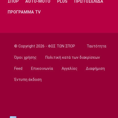
Ιωνικός: Ενισχύθηκε με τον Παγώνη
ΣΠΟΡ
AUTO-MOTO
PLUS
ΠΡΩΤΟΣΕΛΙΔΑ
13:50
ΠΡΟΓΡΑΜΜΑ TV
Εθνικές Μπάσκετ
Σκούμα: «Είμαστε ενωμένες και
προετοιμασμένες»
13:35
Super League 1
© Copyright 2026 - ΦΩΣ ΤΩΝ ΣΠΟΡ
Ταυτότητα
Ηλιόπουλος σε Πήλιο: «Υπήρχαν άνθρωποι
που σε αμφισβήτησαν» (vid)
Όροι χρήσης
Πολιτική κατά των διακρίσεων
13:20
Feed
Επικοινωνία
Αγγελίες
Διαφήμιση
Super League 2
ΑΕΛ: Πήρε τον Τσιγγάρα
Έντυπη έκδοση
13:05
EuroLeague
Ο Γουάλας στη Μακάμπι Τελ Αβίβ
12:50
EuroLeague