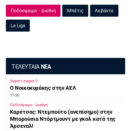
Ποδόσφαιρο - Διεθνή
Μπέτις
Λεβάντε
La Liga
ΤΕΛΕΥΤΑΙΑ
ΝΕΑ
Super League 2
O Noικοκυράκης στην ΑΕΛ
17:35
Ποδόσφαιρο - Διεθνή
Kαρέτσας: Ντεμπούτο (ανεπίσημο) στην
Μπορούσια Ντόρτμουντ με γκολ κατά της
Άρσεναλ!