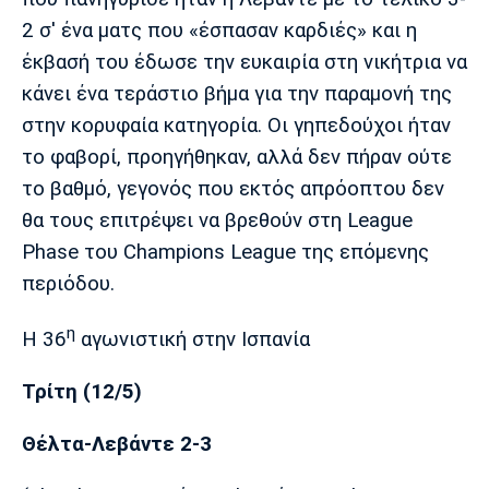
Λίβερπουλ
Μάντσεστερ
Γιουβέντους
Σίτι
2 σ' ένα ματς που «έσπασαν καρδιές» και η
έκβασή του έδωσε την ευκαιρία στη νικήτρια να
κάνει ένα τεράστιο βήμα για την παραμονή της
στην κορυφαία κατηγορία. Οι γηπεδούχοι ήταν
Ίντερ
Μίλαν
Μπάγερν
το φαβορί, προηγήθηκαν, αλλά δεν πήραν ούτε
το βαθμό, γεγονός που εκτός απρόοπτου δεν
θα τους επιτρέψει να βρεθούν στη League
Phase του Champions League της επόμενης
Μπορούσια
Παρί Σεν
Μαρσέιγ
περιόδου.
Ντόρτμουντ
Ζερμέν
η
H 36
αγωνιστική στην Ισπανία
Τρίτη (12/5)
Μονακό
Ερυθρός
Τότεναμ
Αστέρας
Θέλτα-Λεβάντε 2-3