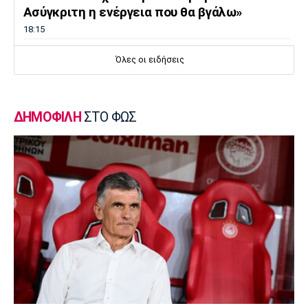
Ασύγκριτη η ενέργεια που θα βγάλω»
18:15
Εθνικές Μπάσκετ
Όλες οι ειδήσεις
Ισπανία - Ελλάδα 96-86: Ήττα στην πρεμιέρα
του Ευrobasket U16
18:04
ΔΗΜΟΦΙΛΗ
ΣΤΟ ΦΩΣ
Ποδόσφαιρο - Διεθνή
Η Νορβηγία καλεί τον Ινφαντίνο να
παραιτηθεί
18:00
Super League 1
Ολυμπιακός: Στα «ερυθρόλευκα» ο γιός του
Τζιοβάνι!
17:56
Super League 2
Στον Πανσερραϊκό ο Μπίτζιος
17:45