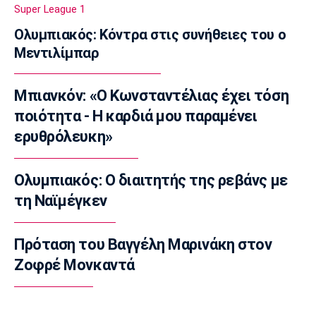
Super League 1
Super League 1
Ολυμπιακός: Κόντρα στις συνήθειες του ο
Γιαννούλης: «Δεν βλέπω την... ώρα να παίξω»
Μεντιλίμπαρ
(vid)
17:30
Μπιανκόν: «Ο Κωνσταντέλιας έχει τόση
Βόλεϊ Ευρώπη
Φιλική ήττα της Εθνικής γυναικών από την
ποιότητα - Η καρδιά μου παραμένει
Ιταλία
ερυθρόλευκη»
17:15
Σπορ
Ολυμπιακός: Ο διαιτητής της ρεβάνς με
Ιστιοπλοΐα: Αναβλήθηκαν οι χθεσινές
τη Ναϊμέγκεν
κούρσες στο Παγκόσμιο ILCA4 Youth λόγω
του πολύ δυνατού αέρα
17:00
Πρόταση του Βαγγέλη Μαρινάκη στον
Ζοφρέ Μονκαντά
Super League 1
Ηλιόπουλος σε Μάγερ: «Μου ζήτησες το 7,
σου δίνω τα 14 - Περιμένω τα διπλά από
εσένα» (vid)