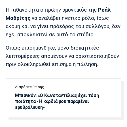
Λίβερπουλ
Μάντσεστερ
Γιουβέντους
Σίτι
Η πιθανότητα ο πρώην αμυντικός της
Ρεάλ
Μαδρίτης
να αναλάβει ηγετικό ρόλο, ίσως
ακόμη και να γίνει πρόεδρος του συλλόγου, δεν
έχει αποκλειστεί σε αυτό το στάδιο.
Ίντερ
Μίλαν
Μπάγερν
Όπως επισημάνθηκε, μόνο διοικητικές
λεπτομέρειες απομένουν να οριστικοποιηθούν
πριν ολοκληρωθεί επίσημα η πώληση.
Μπορούσια
Παρί Σεν
Μαρσέιγ
Ντόρτμουντ
Ζερμέν
Διαβάστε Επίσης
Μπιανκόν: «Ο Κωνσταντέλιας έχει τόση
ποιότητα - Η καρδιά μου παραμένει
Μονακό
Ερυθρός
Τότεναμ
Αστέρας
ερυθρόλευκη»