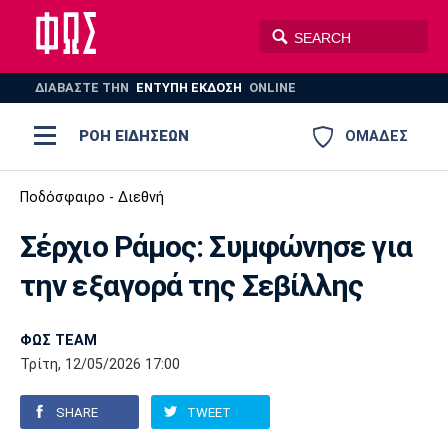
ΔΙΑΒΑΣΤΕ THN
ΕΝΤΥΠΗ ΕΚΔΟΣΗ
ONLINE
ΡΟΗ ΕΙΔΗΣΕΩΝ
ΟΜΑΔΕΣ
Ποδόσφαιρο
Ποδόσφαιρο - Διεθνή
ΠΟΔΟΣΦΑΙΡΟ
ΜΠΑΣΚΕΤ
Σέρχιο Ράμος: Συμφώνησε για
Super League 1
Μπάσκετ
ΒΟΛΕΪ
ΠΟΛΟ
ΣΠΟΡ
την εξαγορά της Σεβίλλης
Ολυμπιακός
ΑΕΚ
ΠΑΟΚ
Super League 2
Ελλάδα
Ολυμπιακοί Αγώνες
AUTO-MOTO
PLUS
ΦΩΣ TEAM
Γ Εθνική
Εθνική
Βόλεϊ
Τρίτη, 12/05/2026 17:00
Ελλάδα
EuroLeague
Πόλο
Παναθηναϊκός
Ατρόμητος
Πανιώνιος
SHARE
TWEET
Champions League
ΝΒΑ
Τένις