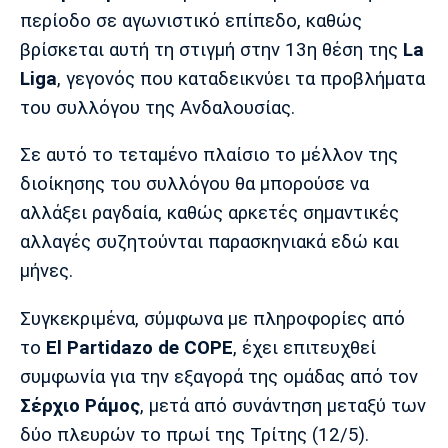
Μουσική
Στήλες
περίοδο σε αγωνιστικό επίπεδο, καθώς
βρίσκεται αυτή τη στιγμή στην 13η θέση της
La
Πολιτισμός
Τραγούδια
Πρόγραμμα TV
Liga
, γεγονός που καταδεικνύει τα προβλήματα
Ιωνικός
Κηφισιά
Πανσερραϊκός
Cine Spot
του συλλόγου της Ανδαλουσίας.
Running
Σε αυτό το τεταμένο πλαίσιο το μέλλον της
διοίκησης του συλλόγου θα μπορούσε να
Media
αλλάξει ραγδαία, καθώς αρκετές σημαντικές
Μπαρτσελόνα
Ρεάλ
Ατλέτικο
Μαδρίτης
Μαδρίτης
αλλαγές συζητούνται παρασκηνιακά εδώ και
Παρασκήνιο
μήνες.
Συγκεκριμένα, σύμφωνα με πληροφορίες από
Μάντσεστερ
Τσέλσι
Άρσεναλ
το
El Partidazo de COPE
, έχει επιτευχθεί
Γιουνάιτεντ
συμφωνία για την εξαγορά της ομάδας από τον
Σέρχιο Ράμος
, μετά από συνάντηση μεταξύ των
δύο πλευρών το πρωί της Τρίτης (12/5).