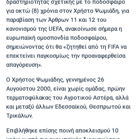
Μουσική
Στήλες
δραστηριότητας σχετικής με το ποδόσφαιρο
για οκτώ (8) χρόνια στον Χρήστο Ψωμιάδη, για
Πολιτισμός
Τραγούδια
Πρόγραμμα TV
παραβίαση των Άρθρων 11 και 12 του
Ιωνικός
Κηφισιά
Πανσερραϊκός
κανονισμού της UEFA, ανακοίνωσε σήμερα η
Cine Spot
ευρωπαϊκή ομοσπονδία ποδοσφαίρου,
Running
σημειώνοντας ότι θα «ζητηθεί από τη FIFA να
επεκτείνει παγκοσμίως την προαναφερθείσα
Media
απαγόρευση».
Μπαρτσελόνα
Ρεάλ
Ατλέτικο
Μαδρίτης
Μαδρίτης
Παρασκήνιο
Ο Χρήστος Ψωμιάδης, γεννημένος 26
Αυγούστου 2000, είναι χωρίς ομάδας, πρώην
τερματοφύλακας του Αγροτικού Αστέρα, αλλά
Μάντσεστερ
Τσέλσι
Άρσεναλ
και μεταξύ άλλων Εδεσσαϊκού, Θεσπρωτού και
Γιουνάιτεντ
Τρικάλων.
Επιβλήθηκε επίσης ποινή αποκλεισμού 10