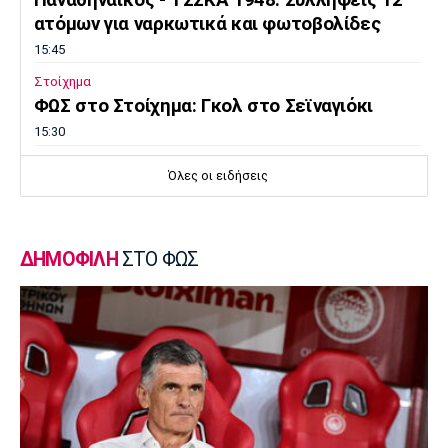
Παναθηναϊκός - ΤΣΣΚΑ 1948: Συλλήψεις 12
ατόμων για ναρκωτικά και φωτοβολίδες
15:45
Στοίχημα
ΦΩΣ στο Στοίχημα: Γκολ στο Σεϊναγιόκι
15:30
Κολύμβηση
Όλες οι ειδήσεις
Ανοιχτή Θάλασσα: Εξαιρετική εμφάνιση και
έκτη θέση ο Κυνηγάκης
15:15
ΔΗΜΟΦΙΛΗ
ΣΤΟ ΦΩΣ
Μπάσκετ Ελλάδα
Γιατί ο Ολυμπιακός δεν ανησυχεί από την
απόφαση του Ελεγκτικού Συνεδρίου
15:00
Champions League
Ολυμπιακός: Μέχρι τη Δευτέρα διαθέσιμα τα
εισιτήρια με Ναϊμέγκεν