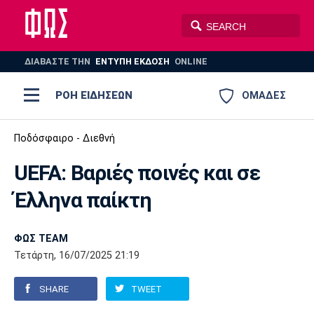
ΔΙΑΒΑΣΤΕ THN
ΕΝΤΥΠΗ ΕΚΔΟΣΗ
ONLINE
ΡΟΗ ΕΙΔΗΣΕΩΝ
ΟΜΑΔΕΣ
Ποδόσφαιρο
Ποδόσφαιρο - Διεθνή
ΠΟΔΟΣΦΑΙΡΟ
ΜΠΑΣΚΕΤ
UEFA: Βαριές ποινές και σε
Super League 1
Μπάσκετ
ΒΟΛΕΪ
ΠΟΛΟ
ΣΠΟΡ
Έλληνα παίκτη
Ολυμπιακός
ΑΕΚ
ΠΑΟΚ
Super League 2
Ελλάδα
Ολυμπιακοί Αγώνες
AUTO-MOTO
PLUS
ΦΩΣ TEAM
Γ Εθνική
Εθνική
Βόλεϊ
Τετάρτη, 16/07/2025 21:19
Ελλάδα
EuroLeague
Πόλο
Παναθηναϊκός
Ατρόμητος
Πανιώνιος
SHARE
TWEET
Champions League
ΝΒΑ
Τένις