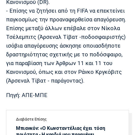
Κανονισμού (DR).
Πόρτο
Μπενφίκα
- Επίσης να ζητήσει από τη FIFA να επεκτείνει
παγκοσμίως την προαναφερθείσα απαγόρευση.
Επίσης μεταξύ άλλων επέβαλε στον Νίκολα
Τσέλεμπιτς (Άρσεναλ Τίβατ -ποδοσφαιριστής)
ισόβια απαγόρευσης άσκησηε οποιασδήποτε
δραστηριότητας σχετικής με το ποδόσφαιρο,
για παραβίαση των Άρθρων 11 και 11 του
Κανονισμού, όπως και στον Ράνκο Κργκόβιτς
(Άρσεναλ Τίβατ - παράγοντας).
Πηγή: ΑΠΕ-ΜΠΕ
Διαβάστε Επίσης
Μπιανκόν: «Ο Κωνσταντέλιας έχει τόση
ποιότητα - Η καρδιά μου παραμένει