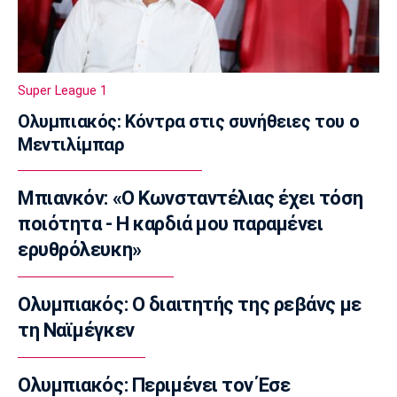
14:50
Ποδόσφαιρο - Ελλάδα
Σούπερ Καπ: Ολοταχώς για sold out το ΑΕΚ-
ΟΦΗ
Super League 1
14:40
Ολυμπιακός: Κόντρα στις συνήθειες του ο
Εθνικές Μπάσκετ
Μεντιλίμπαρ
Εθνική Νεανίδων: Το μεγάλο βήμα περνά από
τη Λιθουανία
14:30
Μπιανκόν: «Ο Κωνσταντέλιας έχει τόση
Super League 1
ποιότητα - Η καρδιά μου παραμένει
Στον Παναιτωλικό και ο Μούσα Ντζενεπό
ερυθρόλευκη»
14:20
EuroLeague
Ολυμπιακός: Ο διαιτητής της ρεβάνς με
Τάις: «Ενθουσιασμένος που πάω στη
τη Ναϊμέγκεν
Μακάμπι»
14:10
Ολυμπιακός: Περιμένει τον Έσε
Μπάσκετ Ελλάδα