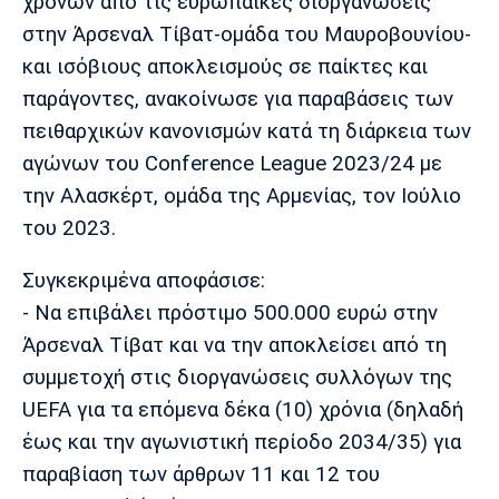
χρόνων από τις ευρωπαϊκές διοργανώσεις
Λίβερπουλ
Μάντσεστερ
Γιουβέντους
Σίτι
στην Άρσεναλ Τίβατ-ομάδα του Μαυροβουνίου-
και ισόβιους αποκλεισμούς σε παίκτες και
παράγοντες, ανακοίνωσε για παραβάσεις των
πειθαρχικών κανονισμών κατά τη διάρκεια των
Ίντερ
Μίλαν
Μπάγερν
αγώνων του Conference League 2023/24 με
την Αλασκέρτ, ομάδα της Αρμενίας, τον Ιούλιο
του 2023.
Μπορούσια
Παρί Σεν
Μαρσέιγ
Συγκεκριμένα αποφάσισε:
Ντόρτμουντ
Ζερμέν
- Να επιβάλει πρόστιμο 500.000 ευρώ στην
Άρσεναλ Τίβατ και να την αποκλείσει από τη
συμμετοχή στις διοργανώσεις συλλόγων της
Μονακό
Ερυθρός
Τότεναμ
UEFA για τα επόμενα δέκα (10) χρόνια (δηλαδή
Αστέρας
έως και την αγωνιστική περίοδο 2034/35) για
παραβίαση των άρθρων 11 και 12 του