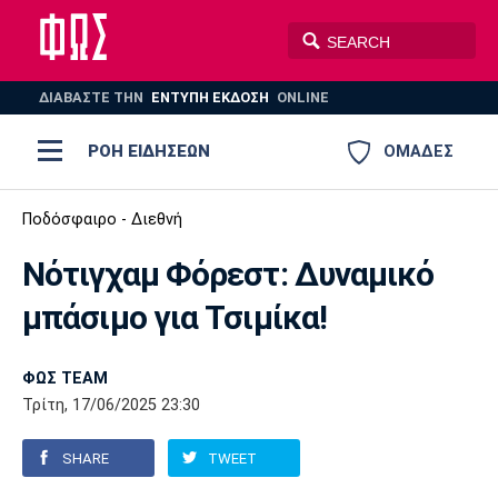
ΔΙΑΒΑΣΤΕ THN
ΕΝΤΥΠΗ ΕΚΔΟΣΗ
ONLINE
ΡΟΗ ΕΙΔΗΣΕΩΝ
ΟΜΑΔΕΣ
Ποδόσφαιρο
Ποδόσφαιρο - Διεθνή
ΠΟΔΟΣΦΑΙΡΟ
ΜΠΑΣΚΕΤ
Νότιγχαμ Φόρεστ: Δυναμικό
Super League 1
Μπάσκετ
ΒΟΛΕΪ
ΠΟΛΟ
ΣΠΟΡ
μπάσιμο για Τσιμίκα!
Ολυμπιακός
ΑΕΚ
ΠΑΟΚ
Super League 2
Ελλάδα
Ολυμπιακοί Αγώνες
AUTO-MOTO
PLUS
ΦΩΣ TEAM
Γ Εθνική
Εθνική
Βόλεϊ
Τρίτη, 17/06/2025 23:30
Ελλάδα
EuroLeague
Πόλο
Παναθηναϊκός
Ατρόμητος
Πανιώνιος
SHARE
TWEET
Champions League
ΝΒΑ
Τένις