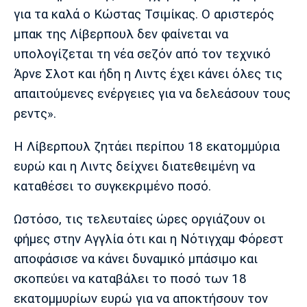
Μουσική
Στήλες
για τα καλά ο Κώστας Τσιμίκας. Ο αριστερός
μπακ της Λίβερπουλ δεν φαίνεται να
Πολιτισμός
Τραγούδια
Πρόγραμμα TV
υπολογίζεται τη νέα σεζόν από τον τεχνικό
Ιωνικός
Κηφισιά
Πανσερραϊκός
Cine Spot
Άρνε Σλοτ και ήδη η Λιντς έχει κάνει όλες τις
απαιτούμενες ενέργειες για να δελεάσουν τους
Running
ρεντς».
Media
Η Λίβερπουλ ζητάει περίπου 18 εκατομμύρια
Μπαρτσελόνα
Ρεάλ
Ατλέτικο
Μαδρίτης
Μαδρίτης
ευρώ και η Λιντς δείχνει διατεθειμένη να
Παρασκήνιο
καταθέσει το συγκεκριμένο ποσό.
Ωστόσο, τις τελευταίες ώρες οργιάζουν οι
Μάντσεστερ
Τσέλσι
Άρσεναλ
φήμες στην Αγγλία ότι και η Νότιγχαμ Φόρεστ
Γιουνάιτεντ
αποφάσισε να κάνει δυναμικό μπάσιμο και
σκοπεύει να καταβάλει το ποσό των 18
εκατομμυρίων ευρώ για να αποκτήσουν τον