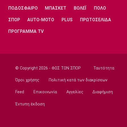
Α.Ε.Κ.: Για Πέμπτη (06/08) πάει η ανακοίνωση
ΠΟΔΟΣΦΑΙΡΟ
ΜΠΑΣΚΕΤ
ΒΟΛΕΪ
ΠΟΛΟ
του Βιτάλις
21:37
ΣΠΟΡ
AUTO-MOTO
PLUS
ΠΡΩΤΟΣΕΛΙΔΑ
Εθνικές Μπάσκετ
ΠΡΟΓΡΑΜΜΑ TV
Η δωδεκάδα της Εθνικής Κορασίδων στο
EuroBasket U16 Β’ Κατηγορίας
21:35
Super League 1
Ολυμπιακός: Ο Ορτέγκα στην Αργεντινή για
© Copyright 2026 - ΦΩΣ ΤΩΝ ΣΠΟΡ
Ταυτότητα
να ολοκληρώσει τη μετακίνηση του στη
Ρίβερ Πλέιτ!
Όροι χρήσης
Πολιτική κατά των διακρίσεων
21:19
Feed
Επικοινωνία
Αγγελίες
Διαφήμιση
Conference League
Παναθηναϊκός: Ενός λεπτού σιγή πριν την
Έντυπη έκδοση
ΤΣΣΚΑ 1948
21:15
Τένις