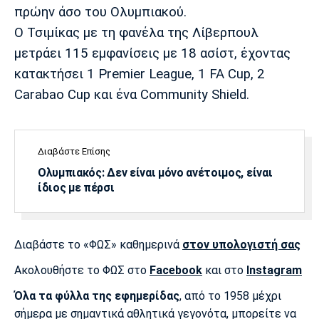
Λίβερπουλ
Μάντσεστερ
Γιουβέντους
πρώην άσο του Ολυμπιακού.
Σίτι
Ο Τσιμίκας με τη φανέλα της Λίβερπουλ
μετράει 115 εμφανίσεις με 18 ασίστ, έχοντας
κατακτήσει 1 Premier League, 1 FA Cup, 2
Ίντερ
Μίλαν
Μπάγερν
Carabao Cup και ένα Community Shield.
Διαβάστε Επίσης
Ολυμπιακός: Δεν είναι μόνο ανέτοιμος, είναι
Μπορούσια
Παρί Σεν
Μαρσέιγ
Ντόρτμουντ
Ζερμέν
ίδιος με πέρσι
Διαβάστε το «ΦΩΣ» καθημερινά
στον υπολογιστή σας
Μονακό
Ερυθρός
Τότεναμ
Αστέρας
Ακολουθήστε το ΦΩΣ στο
Facebook
και στο
Instagram
Όλα τα φύλλα της εφημερίδας
, από το 1958 μέχρι
σήμερα με σημαντικά αθλητικά γεγονότα, μπορείτε να