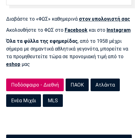
Λίβερπουλ
Μάντσεστερ
Γιουβέντους
Σίτι
Διαβάστε το «ΦΩΣ» καθημερινά
στον υπολογιστή σας
Ακολουθήστε το ΦΩΣ στο
Facebook
και στο
Instagram
Ίντερ
Μίλαν
Μπάγερν
Όλα τα φύλλα της εφημερίδας
, από το 1958 μέχρι
σήμερα με σημαντικά αθλητικά γεγονότα, μπορείτε να
τα προμηθευτείτε τώρα σε προνομιακή τιμή από το
eshop
μας
Μπορούσια
Παρί Σεν
Μαρσέιγ
Ντόρτμουντ
Ζερμέν
Ποδόσφαιρο - Διεθνή
ΠΑΟΚ
Ατλάντα
Ενέα Μιχάι
MLS
Μονακό
Ερυθρός
Τότεναμ
Αστέρας