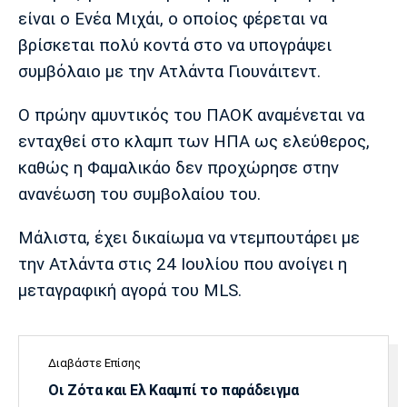
Μουσική
Στήλες
είναι ο Ενέα Μιχάι, ο οποίος φέρεται να
βρίσκεται πολύ κοντά στο να υπογράψει
Πολιτισμός
Τραγούδια
Πρόγραμμα TV
συμβόλαιο με την Ατλάντα Γιουνάιτεντ.
Ιωνικός
Κηφισιά
Πανσερραϊκός
Cine Spot
Ο πρώην αμυντικός του ΠΑΟΚ αναμένεται να
Running
ενταχθεί στο κλαμπ των ΗΠΑ ως ελεύθερος,
καθώς η Φαμαλικάο δεν προχώρησε στην
Media
ανανέωση του συμβολαίου του.
Μπαρτσελόνα
Ρεάλ
Ατλέτικο
Μαδρίτης
Μαδρίτης
Παρασκήνιο
Μάλιστα, έχει δικαίωμα να ντεμπουτάρει με
την Ατλάντα στις 24 Ιουλίου που ανοίγει η
μεταγραφική αγορά του MLS.
Μάντσεστερ
Τσέλσι
Άρσεναλ
Γιουνάιτεντ
Διαβάστε Επίσης
Οι Ζότα και Ελ Κααμπί το παράδειγμα