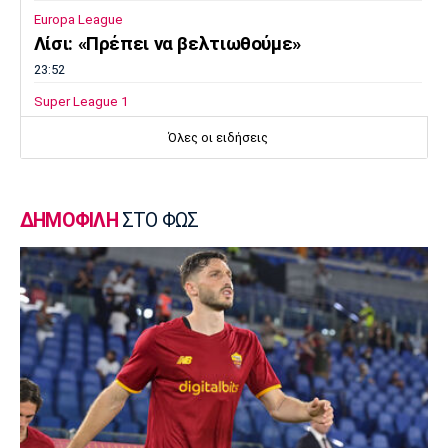
Europa League
Λίσι: «Πρέπει να βελτιωθούμε»
23:52
Super League 1
Επιστρέφει αύριο στη Θεσσαλονίκη ο
Όλες οι ειδήσεις
Ηρακλής
23:50
Μπάσκετ Ελλάδα
ΔΗΜΟΦΙΛΗ
ΣΤΟ ΦΩΣ
Επίσημα στον Άρη ο Άνταμ Μοκόκα
23:35
Europa League
Μπρούνο: «Δουλέψαμε καλά στην άμυνα»
23:32
Ποδόσφαιρο - Διεθνή
Κακή εβδομάδα για τη βαθμολογία της UEFA
23:23