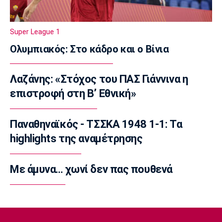
Γ Εθνική
Αστέρας Βάρης: Νέες προσθήκες στο
ρόστερ
Super League 1
23:20
Ολυμπιακός: Στο κάδρο και ο Βίνια
Conference League
Conference League: Τρομερό διπλό η Τρόμσο
Λαζάνης: «Στόχος του ΠΑΣ Γιάννινα η
στο Κλουζ
επιστροφή στη Β’ Εθνική»
23:16
Γ Εθνική
«Πακέτο» στον Απόλλωνα Σμύρνης
Παναθηναϊκός - ΤΣΣΚΑ 1948 1-1: Τα
23:05
highlights της αναμέτρησης
Super League 1
Λεβαδειακός - Παναιτωλικός 1-0: Φιλική νίκη
Με άμυνα… χωνί δεν πας πουθενά
οι Βοιωτοί επί των «καναρινιών»
22:50
Europa League
ΠΑΟΚ-Άντερλεχτ 0-1: Πλήρωσε ακριβά ένα