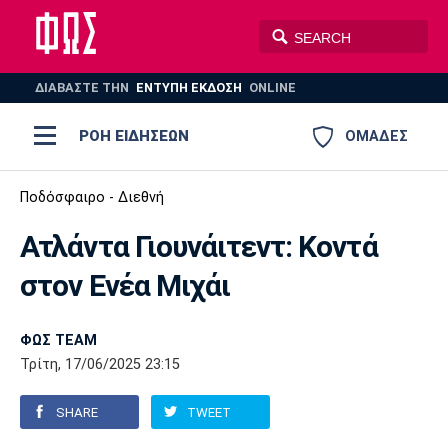
ΔΙΑΒΑΣΤΕ THN
ΕΝΤΥΠΗ ΕΚΔΟΣΗ
ONLINE
ΡΟΗ ΕΙΔΗΣΕΩΝ
ΟΜΑΔΕΣ
Ποδόσφαιρο
Ποδόσφαιρο - Διεθνή
ΠΟΔΟΣΦΑΙΡΟ
ΜΠΑΣΚΕΤ
Ατλάντα Γιουνάιτεντ: Κοντά
Super League 1
Μπάσκετ
ΒΟΛΕΪ
ΠΟΛΟ
ΣΠΟΡ
στον Ενέα Μιχάι
Ολυμπιακός
ΑΕΚ
ΠΑΟΚ
Super League 2
Ελλάδα
Ολυμπιακοί Αγώνες
AUTO-MOTO
PLUS
ΦΩΣ TEAM
Γ Εθνική
Εθνική
Βόλεϊ
Τρίτη, 17/06/2025 23:15
Ελλάδα
EuroLeague
Πόλο
Παναθηναϊκός
Ατρόμητος
Πανιώνιος
SHARE
TWEET
Champions League
ΝΒΑ
Τένις