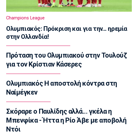
Champions League
Ολυμπιακός: Οι οδηγίες προς τους
Champions League
φιλάθλους για το εκτός έδρας ματς με την
Ολυμπιακός: Πρόκριση και για την... ηρεμία
Ναϊμέγκεν
στην Ολλανδία!
21:15
Πόλο
Πρόταση του Ολυμπιακού στην Τουλούζ
Πόλο: Ήττα στα πέναλτι από την Ουγγαρία
για τον Κρίστιαν Κάσερες
20:55
Στίβος
Eυρωπαϊκό Πρωτάθλημα Στίβου: Πάλεψε για
Ολυμπιακός Η αποστολή κόντρα στη
την πρόκριση ο Γεννίκης στη σφαιροβολία
Ναίμέγκεν
20:40
Κολύμβηση
Σκόραρε ο Παυλίδης αλλά... γκέλα η
Eυρωπαϊκό Πρωτάθλημα Κολύμβησης: Έκτος
Μπενφίκα - Ήττα η Ρίο Άβε με αποβολή
ο Παπαστάμος, έβδομος ο Βλαχογιαννάκος
στα 400μ. μικτή
Ντόι
20:22