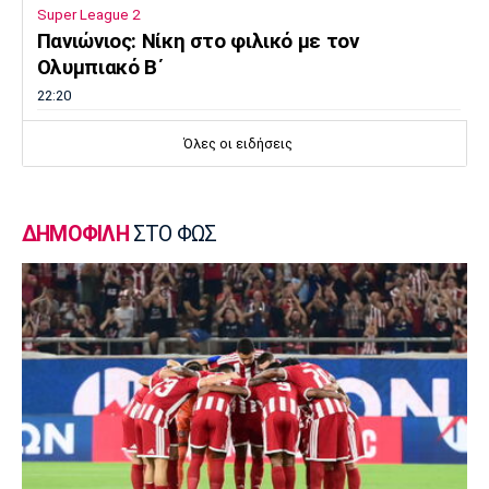
Super League 2
Πανιώνιος: Νίκη στο φιλικό με τον
Ολυμπιακό Β΄
22:20
Βόλεϊ Α Γυναικών
Όλες οι ειδήσεις
ΠΑΟΚ: Ανακοίνωσε την Τάνη
22:15
Εθνικές Μπάσκετ
ΔΗΜΟΦΙΛΗ
ΣΤΟ ΦΩΣ
Ευρωμπάσκετ K16: Στον τελικό η Ελλάδα,
82-52 τη Νορβηγία
22:05
Ποδόσφαιρο - Διεθνή
Επίσημο: Στη Λίβερπουλ ο Αραούχο
21:50
EuroLeague
Ο Μιλς στη Βιλερμπάν
21:30