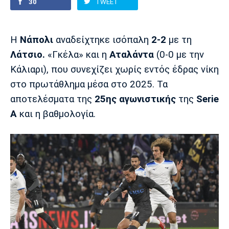
30
TWEET
Europa League
Α Γυναικών
Σπορ
Αστέρας
ΠΑΣ Γιάννινα
Λεβαδειακός
Η
Νάπολι
αναδείχτηκε ισόπαλη
2-2
με τη
Τρίπολης
Conference League
Champions League
Στίβος
Auto-Moto
Λάτσιο.
«Γκέλα» και η
Αταλάντα
(0-0 με την
Κάλιαρι), που συνεχίζει χωρίς εντός έδρας νίκη
Διεθνή
Κύπελλο
Γυμναστική
Αυτοκίνητο
Tech
στο πρωτάθλημα μέσα στο 2025. Τα
Παναιτωλικός
Λαμία
ΑΕΛ
αποτελέσματα της
25ης αγωνιστικής
της
Serie
Euro
EuroCup
Κολύμβηση
Formula 1
Gaming
Plus
A
και η βαθμολογία.
Εθνικές Ομάδες
Basket League
Χάντμπολ
Μοτοσυκλέτα
Gadgets
Θέατρο
Blogs
Κύπελλο
Α2 Μπάσκετ
Smartphones
Σινεμά
Η Εφημερίδα
Απόλλων
Άρης
ΟΦΗ
Σμύρνης
Διαιτησία
FIBA World Cup 2023
Ευ ζην
Πρωτοσέλιδα
Ποδόσφαιρο Γυναικών
Βιβλίο
Έντυπη έκδοση
Παναχαϊκή
Ηρακλής
Βόλος