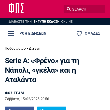
ΔΙΑΒΑΣΤΕ THN
ΕΝΤΥΠΗ ΕΚΔΟΣΗ
ONLINE
ΡΟΗ ΕΙΔΗΣΕΩΝ
ΟΜΑΔΕΣ
Ποδόσφαιρο
Ποδόσφαιρο - Διεθνή
ΠΟΔΟΣΦΑΙΡΟ
ΜΠΑΣΚΕΤ
Serie A: «Φρένο» για τη
Super League 1
Μπάσκετ
ΒΟΛΕΪ
ΠΟΛΟ
ΣΠΟΡ
Νάπολι, «γκέλα» και η
Ολυμπιακός
ΑΕΚ
ΠΑΟΚ
Super League 2
Ελλάδα
Ολυμπιακοί Αγώνες
Αταλάντα
AUTO-MOTO
PLUS
Γ Εθνική
Εθνική
Βόλεϊ
ΦΩΣ TEAM
Ελλάδα
EuroLeague
Πόλο
Παναθηναϊκός
Ατρόμητος
Πανιώνιος
Σάββατο, 15/02/2025 20:56
Champions League
ΝΒΑ
Τένις