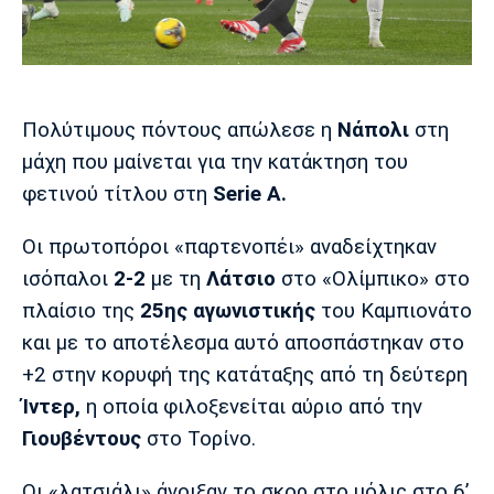
Μουσική
Στήλες
Πολιτισμός
Τραγούδια
Πρόγραμμα TV
Ιωνικός
Κηφισιά
Πανσερραϊκός
Cine Spot
Πολύτιμους πόντους απώλεσε η
Νάπολι
στη
μάχη που μαίνεται για την κατάκτηση του
Running
φετινού τίτλου στη
Serie A.
Media
Οι πρωτοπόροι «παρτενοπέι» αναδείχτηκαν
Μπαρτσελόνα
Ρεάλ
Ατλέτικο
Μαδρίτης
Μαδρίτης
Παρασκήνιο
ισόπαλοι
2-2
με τη
Λάτσιο
στο «Ολίμπικο» στο
πλαίσιο της
25ης αγωνιστικής
του Καμπιονάτο
και με το αποτέλεσμα αυτό αποσπάστηκαν στο
+2 στην κορυφή της κατάταξης από τη δεύτερη
Μάντσεστερ
Τσέλσι
Άρσεναλ
Γιουνάιτεντ
Ίντερ,
η οποία φιλοξενείται αύριο από την
Γιουβέντους
στο Τορίνο.
Οι «λατσιάλι» άνοιξαν το σκορ στο μόλις στο 6’