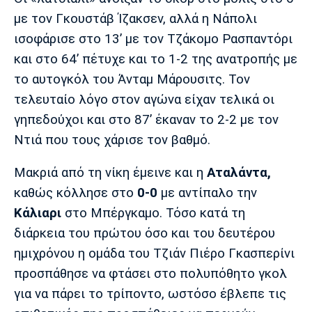
Λίβερπουλ
Μάντσεστερ
Γιουβέντους
με τον Γκουστάβ Ίζακσεν, αλλά η Νάπολι
Σίτι
ισοφάρισε στο 13’ με τον Τζάκομο Ρασπαντόρι
και στο 64’ πέτυχε και το 1-2 της ανατροπής με
το αυτογκόλ του Άνταμ Μάρουσιτς. Τον
Ίντερ
Μίλαν
Μπάγερν
τελευταίο λόγο στον αγώνα είχαν τελικά οι
γηπεδούχοι και στο 87’ έκαναν το 2-2 με τον
Ντιά που τους χάρισε τον βαθμό.
Μπορούσια
Παρί Σεν
Μαρσέιγ
Μακριά από τη νίκη έμεινε και η
Αταλάντα,
Ντόρτμουντ
Ζερμέν
καθώς κόλλησε στο
0-0
με αντίπαλο την
Κάλιαρι
στο Μπέργκαμο. Τόσο κατά τη
διάρκεια του πρώτου όσο και του δευτέρου
Μονακό
Ερυθρός
Τότεναμ
ημιχρόνου η ομάδα του Τζιάν Πιέρο Γκασπερίνι
Αστέρας
προσπάθησε να φτάσει στο πολυπόθητο γκολ
για να πάρει το τρίποντο, ωστόσο έβλεπε τις