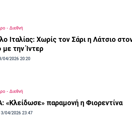
ρο - Διεθνή
ο Ιταλίας: Χωρίς τον Σάρι η Λάτσιο στο
 με την Ίντερ
3/04/2026 20:20
ρο - Διεθνή
 A: «Κλείδωσε» παραμονή η Φιορεντίνα
13/04/2026 23:47