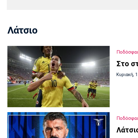
Διεθνή
EuroCup
Euro
Basket League
Απόλλων
Άρης
ΟΦΗ
Παναχαϊκή
Λάτσιο
Εθνικές Ομάδες
Α2 Μπάσκετ
Σμύρνης
Κύπελλο
FIBA World Cup 2023
Διαιτησία
Ποδόσφαι
Ποδόσφαιρο Γυναικών
Ιωνικός
Κηφισιά
Πανσερραϊκός
Στο σ
Κυριακή, 
Ποδόσφαι
Λάτσι