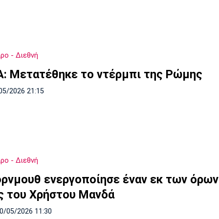
ρο - Διεθνή
 A: Μετατέθηκε το ντέρμπι της Ρώμης
05/2026 21:15
ρο - Διεθνή
ρνμουθ ενεργοποίησε έναν εκ των όρων
ς του Χρήστου Μανδά
10/05/2026 11:30