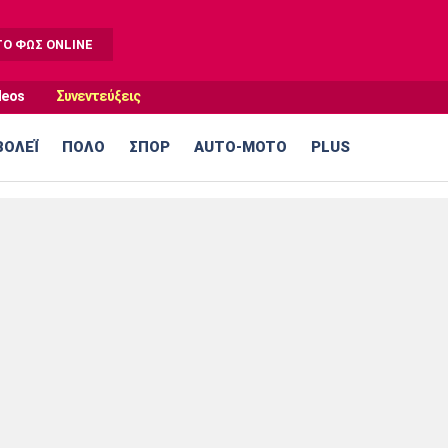
ΤΟ
ΦΩΣ
ONLINE
deos
Συνεντεύξεις
ΒΟΛΕΪ
ΠΟΛΟ
ΣΠΟΡ
AUTO-MOTO
PLUS
Ολυμπιακοί Αγώνες
Auto-Moto
Βόλεϊ
Αυτοκίνητο
Πόλο
Formula 1
Ατρόμητος
Πανιώνιος
Μπαρτσελόνα
Ρεάλ
Μαδρίτης
Τένις
Μοτοσυκλέτα
Σπορ
Tech
Στίβος
Gaming
Λαμία
ΑΕΛ
Λίβερπουλ
Μάντσεστερ
Γυμναστική
Gadgets
Σίτι
Κολύμβηση
Smartphones