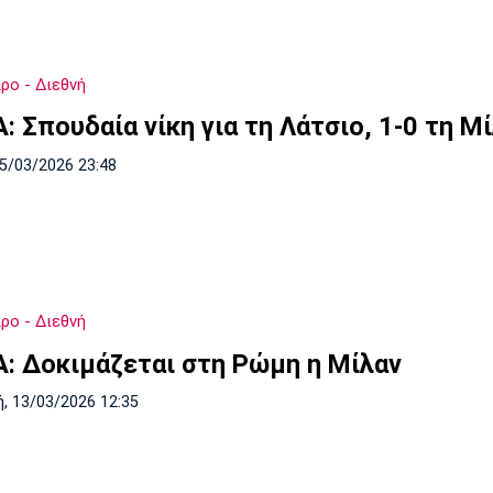
ρο - Διεθνή
A: Σπουδαία νίκη για τη Λάτσιο, 1-0 τη Μ
15/03/2026 23:48
ρο - Διεθνή
 A: Δοκιμάζεται στη Ρώμη η Μίλαν
, 13/03/2026 12:35