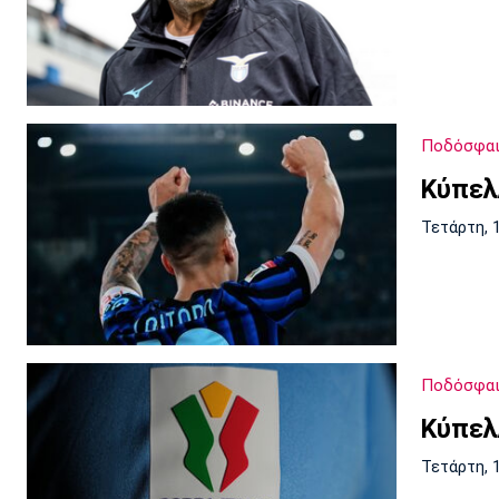
Ποδόσφαι
Κύπελ
Τετάρτη, 
Ποδόσφαι
Κύπελ
Τετάρτη, 