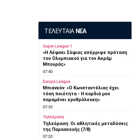
ΤΕΛΕΥΤΑΙΑ
ΝΕΑ
Super League 1
«Η Λέφσκι Σόφιας απέρριψε πρόταση
του Ολυμπιακού για τον Ακράμ
Μπουράς»
07:40
Europa League
Μπιανκόν: «Ο Κωνσταντέλιας έχει
τόση ποιότητα - Η καρδιά μου
παραμένει ερυθρόλευκη»
07:30
Τηλεόραση
Τηλεόραση: Οι αθλητικές μεταδόσεις
της Παρασκευής (7/8)
07:20