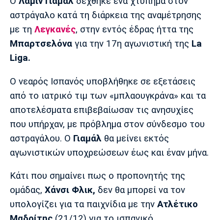
Μουσική
Στήλες
Ο
Λαμίν Γιαμάλ
δέχθηκε ένα χτύπημα στον
αστράγαλο κατά τη διάρκεια της αναμέτρησης
Πολιτισμός
Τραγούδια
Πρόγραμμα TV
με τη
Λεγκανές
, στην εντός έδρας ήττα της
Ιωνικός
Κηφισιά
Πανσερραϊκός
Μπαρτσελόνα
για την 17η αγωνιστική της
La
Cine Spot
Liga.
Running
Ο νεαρός Ισπανός υποβλήθηκε σε εξετάσεις
από το ιατρικό τιμ των «μπλαουγκράνα» και τα
Media
αποτελέσματα επιβεβαίωσαν τις ανησυχίες
Μπαρτσελόνα
Ρεάλ
Ατλέτικο
Μαδρίτης
Μαδρίτης
Παρασκήνιο
που υπήρχαν, με πρόβλημα στον σύνδεσμο του
αστραγάλου. Ο
Γιαμάλ
θα μείνει εκτός
αγωνιστικών υποχρεώσεων έως και έναν μήνα.
Μάντσεστερ
Τσέλσι
Άρσεναλ
Κάτι που σημαίνει πως ο προπονητής της
Γιουνάιτεντ
ομάδας,
Χάνσι Φλικ,
δεν θα μπορεί να τον
υπολογίζει για τα παιχνίδια με την
Ατλέτικο
Μαδρίτης
(21/12) για το ισπανικό