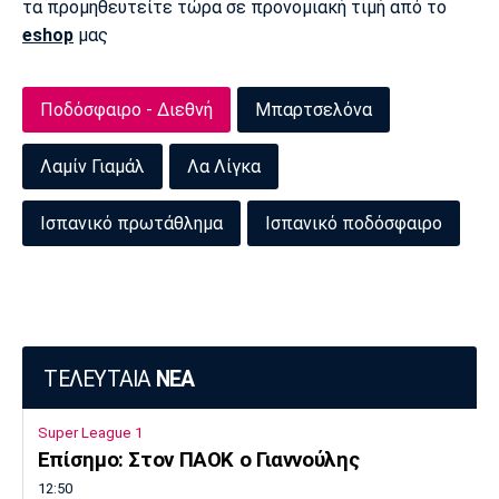
τα προμηθευτείτε τώρα σε προνομιακή τιμή από το
Πόρτο
Μπενφίκα
eshop
μας
Ποδόσφαιρο - Διεθνή
Μπαρτσελόνα
Λαμίν Γιαμάλ
Λα Λίγκα
Ισπανικό πρωτάθλημα
Ισπανικό ποδόσφαιρο
ΤΕΛΕΥΤΑΙΑ
ΝΕΑ
Super League 1
Επίσημο: Στον ΠΑΟΚ ο Γιαννούλης
12:50