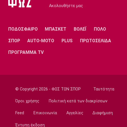
Ακολουθήστε μας
Τηλεόραση
Τηλεόραση: Οι αθλητικές μεταδόσεις της
Πέμπτης (6/8) με ΠΑΟΚ - Άντερλεχτ
09:20
ΠΟΔΟΣΦΑΙΡΟ
ΜΠΑΣΚΕΤ
ΒΟΛΕΪ
ΠΟΛΟ
Europa League
ΣΠΟΡ
AUTO-MOTO
PLUS
ΠΡΩΤΟΣΕΛΙΔΑ
ΠΑΟΚ: Υποδέχεται την Άντερλεχτ
09:05
ΠΡΟΓΡΑΜΜΑ TV
Κολύμβηση
Ευρωπαϊκό Πρωτάθλημα Νέων Γυναικών:
Ήττα της Ελλάδας από την Ολλανδία
08:50
© Copyright 2026 - ΦΩΣ ΤΩΝ ΣΠΟΡ
Ταυτότητα
Χάντμπολ
Παπάζογλου: «Βρισκόμαστε σε πολύ καλό
Όροι χρήσης
Πολιτική κατά των διακρίσεων
επίπεδο»
08:35
Feed
Επικοινωνία
Αγγελίες
Διαφήμιση
Conference League
Έντυπη έκδοση
Παναθηναϊκός - ΤΣΣΚΑ 1948 1-1: Τα