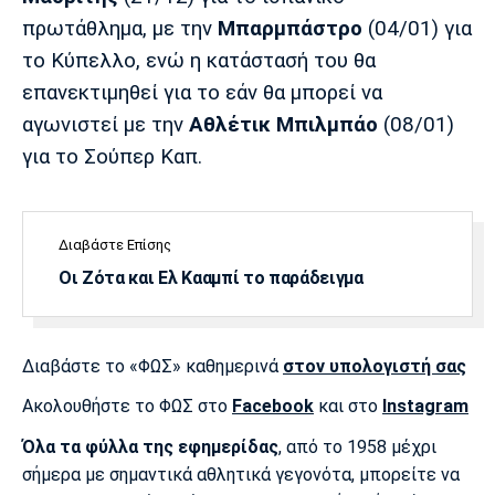
Λίβερπουλ
Μάντσεστερ
Γιουβέντους
πρωτάθλημα, με την
Μπαρμπάστρο
(04/01) για
Σίτι
το Κύπελλο, ενώ η κατάστασή του θα
επανεκτιμηθεί για το εάν θα μπορεί να
αγωνιστεί με την
Αθλέτικ Μπιλμπάο
(08/01)
Ίντερ
Μίλαν
Μπάγερν
για το Σούπερ Καπ.
Διαβάστε Επίσης
Μπορούσια
Παρί Σεν
Μαρσέιγ
Οι Ζότα και Ελ Κααμπί το παράδειγμα
Ντόρτμουντ
Ζερμέν
Διαβάστε το «ΦΩΣ» καθημερινά
στον υπολογιστή σας
Μονακό
Ερυθρός
Τότεναμ
Ακολουθήστε το ΦΩΣ στο
Facebook
και στο
Instagram
Αστέρας
Όλα τα φύλλα της εφημερίδας
, από το 1958 μέχρι
σήμερα με σημαντικά αθλητικά γεγονότα, μπορείτε να