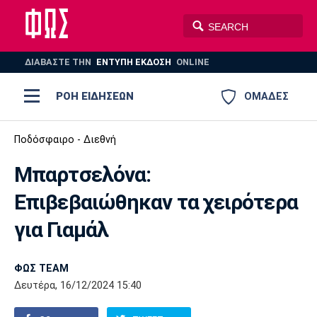
ΔΙΑΒΑΣΤΕ THN
ΕΝΤΥΠΗ ΕΚΔΟΣΗ
ONLINE
ΡΟΗ ΕΙΔΗΣΕΩΝ
ΟΜΑΔΕΣ
Ποδόσφαιρο
Ποδόσφαιρο - Διεθνή
ΠΟΔΟΣΦΑΙΡΟ
ΜΠΑΣΚΕΤ
Μπαρτσελόνα:
Super League 1
Μπάσκετ
ΒΟΛΕΪ
ΠΟΛΟ
ΣΠΟΡ
Επιβεβαιώθηκαν τα χειρότερα
Ολυμπιακός
ΑΕΚ
ΠΑΟΚ
Super League 2
Ελλάδα
Ολυμπιακοί Αγώνες
για Γιαμάλ
AUTO-MOTO
PLUS
Γ Εθνική
Εθνική
Βόλεϊ
ΦΩΣ TEAM
Ελλάδα
EuroLeague
Πόλο
Παναθηναϊκός
Ατρόμητος
Πανιώνιος
Δευτέρα, 16/12/2024 15:40
Champions League
ΝΒΑ
Τένις