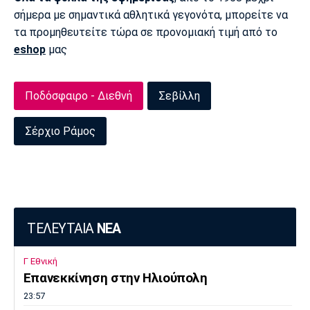
σήμερα με σημαντικά αθλητικά γεγονότα, μπορείτε να
Πόρτο
Μπενφίκα
τα προμηθευτείτε τώρα σε προνομιακή τιμή από το
eshop
μας
Ποδόσφαιρο - Διεθνή
Σεβίλλη
Σέρχιο Ράμος
ΤΕΛΕΥΤΑΙΑ
ΝΕΑ
Γ Εθνική
Επανεκκίνηση στην Ηλιούπολη
23:57