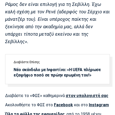
Λίβερπουλ
Μάντσεστερ
Γιουβέντους
Ράμος δεν είναι επιλογή για τη Σεβίλλη. Έχω
Σίτι
καλή σχέση με τον Ρενέ (αδερφός του Σέρχιο και
μάνατζέρ του). Είναι υπέροχος παίκτης και
ξεκίνησε από την ακαδημία μας, αλλά δεν
Ίντερ
Μίλαν
Μπάγερν
υπάρχει τίποτα μεταξύ εκείνου και της
Σεβίλλης».
Μπορούσια
Παρί Σεν
Μαρσέιγ
Διαβάστε Επίσης
Ντόρτμουντ
Ζερμέν
Νέο σκάνδαλο με Ινφαντίνο: «Η UEFA πλήρωσε
εξαψήφιο ποσό σε πρώην ερωμένη του!»
Μονακό
Ερυθρός
Τότεναμ
Διαβάστε το «ΦΩΣ» καθημερινά
στον υπολογιστή σας
Αστέρας
Ακολουθήστε το ΦΩΣ στο
Facebook
και στο
Instagram
Όλα τα φύλλα της εφημερίδας
, από το 1958 μέχρι