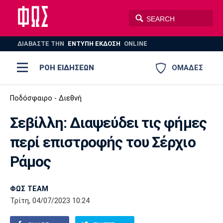
ΔΙΑΒΑΣΤΕ THN
ΕΝΤΥΠΗ ΕΚΔΟΣΗ
ONLINE
ΡΟΗ ΕΙΔΗΣΕΩΝ
ΟΜΑΔΕΣ
Ποδόσφαιρο
Ποδόσφαιρο - Διεθνή
ΠΟΔΟΣΦΑΙΡΟ
ΜΠΑΣΚΕΤ
Σεβίλλη: Διαψεύδει τις φήμες
Super League 1
Μπάσκετ
ΒΟΛΕΪ
ΠΟΛΟ
ΣΠΟΡ
περί επιστροφής του Σέρχιο
Ολυμπιακός
ΑΕΚ
ΠΑΟΚ
Super League 2
Ελλάδα
Ολυμπιακοί Αγώνες
Ράμος
AUTO-MOTO
PLUS
Γ Εθνική
Εθνική
Βόλεϊ
ΦΩΣ TEAM
Ελλάδα
EuroLeague
Πόλο
Παναθηναϊκός
Ατρόμητος
Πανιώνιος
Τρίτη, 04/07/2023 10:24
Champions League
ΝΒΑ
Τένις