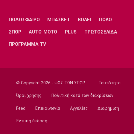
στην Εβελυν Μητροπούλου
21:00
Ποδόσφαιρο - Διεθνή
ΠΟΔΟΣΦΑΙΡΟ
ΜΠΑΣΚΕΤ
ΒΟΛΕΪ
ΠΟΛΟ
Η Φενέρμπαχτσε κινείται για τον Λουκάκου
ΣΠΟΡ
AUTO-MOTO
PLUS
ΠΡΩΤΟΣΕΛΙΔΑ
20:45
Ποδόσφαιρο - Διεθνή
ΠΡΟΓΡΑΜΜΑ TV
Νάϊμεγκεν: Εντός έδρας ήττα από την
Tελστάρ, πριν υποδεχθεί τον Ολυμπιακό!
20:32
Ποδόσφαιρο - Διεθνή
Διαψεύδει ο Ινφαντίνο τις καταγγελίες
© Copyright 2026 - ΦΩΣ ΤΩΝ ΣΠΟΡ
Ταυτότητα
20:30
Όροι χρήσης
Πολιτική κατά των διακρίσεων
Super League 1
Ατρόμητος: Επαγγελματικό συμβόλαιο για
Feed
Επικοινωνία
Αγγελίες
Διαφήμιση
τον Κώτση
20:15
Έντυπη έκδοση
Champions League