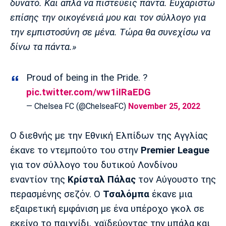
δυνατό. Και απλά να πιστεύεις πάντα. Ευχαριστώ
Πόρτο
Μπενφίκα
επίσης την οικογένειά μου και τον σύλλογο για
την εμπιστοσύνη σε μένα. Τώρα θα συνεχίσω να
δίνω τα πάντα.»
Proud of being in the Pride. ?
pic.twitter.com/ww1iIRaEDG
— Chelsea FC (@ChelseaFC)
November 25, 2022
Ο διεθνής με την Εθνική Ελπίδων της Αγγλίας
έκανε το ντεμπούτο του στην
Premier League
για τον σύλλογο του δυτικού Λονδίνου
εναντίον της
Κρίσταλ Πάλας
τον Αύγουστο της
περασμένης σεζόν. Ο
Τσαλόμπα
έκανε μια
εξαιρετική εμφάνιση με ένα υπέροχο γκολ σε
εκείνο το παιχνίδι, χαϊδεύοντας την μπάλα και