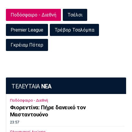
Ποδόσφαιρο - Διεθνή
Τσέλσι
Premier League
Τρέβορ Τσαλόμπα
Γκρέιαμ Πότερ
ΤΕΛΕΥΤΑΙΑ
ΝΕΑ
Ποδόσφαιρο - Διεθνή
Φιορεντίνα: Πήρε δανεικό τον
Μασταντουόνο
23:57
Ολυμπιακοί Αγώνες