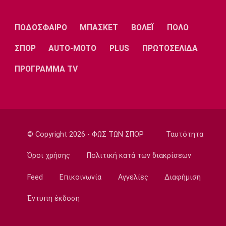
22:30
Εθνικές Μπάσκετ
ΠΟΔΟΣΦΑΙΡΟ
ΜΠΑΣΚΕΤ
ΒΟΛΕΪ
ΠΟΛΟ
Ρήγα: «Τα κορίτσια δείχνουν έτοιμα να
πετύχουν κάτι όμορφο»
ΣΠΟΡ
AUTO-MOTO
PLUS
ΠΡΩΤΟΣΕΛΙΔΑ
22:15
ΠΡΟΓΡΑΜΜΑ TV
Ποδόσφαιρο - Ελλάδα
Ολυμπιακός Β': Νικηφόρο το πρώτο φιλικό
22:03
EuroLeague
EuroLeague: Ξεχώρισε την καλύτερη
© Copyright 2026 - ΦΩΣ ΤΩΝ ΣΠΟΡ
Ταυτότητα
προσθήκη κάθε ομάδας
22:02
Όροι χρήσης
Πολιτική κατά των διακρίσεων
Super League 1
Feed
Επικοινωνία
Αγγελίες
Διαφήμιση
ΠΑΟΚ: Χειρουργήθηκε ο Μεϊτέ
22:00
Έντυπη έκδοση
Εθνικές Μπάσκετ
Εθνική Κορασίδων: Συνέτριψε με 78-36 την