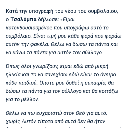
Λίβερπουλ
Μάντσεστερ
Γιουβέντους
Σίτι
Κατά την υπογραφή του νέου του συμβολαίου,
ο
Τσαλόμπα
δήλωσε:
«Είμαι
κατενθουσιασμένος που υπογράφω αυτό το
συμβόλαιο. Είναι τιμή μου κάθε φορά που φοράω
Ίντερ
Μίλαν
Μπάγερν
αυτήν την φανέλα. Θέλω να δώσω τα πάντα και
να κάνω τα πάντα για αυτόν τον σύλλογο.
Όπως όλοι γνωρίζουν, είμαι εδώ από μικρή
Μπορούσια
Παρί Σεν
Μαρσέιγ
Ντόρτμουντ
Ζερμέν
ηλικία και το να συνεχίσω εδώ είναι το όνειρο
κάθε παιδιού. Όποτε μου δοθεί η ευκαιρία, θα
δώσω τα πάντα για τον σύλλογο και θα κοιτάξω
για το μέλλον.
Μονακό
Ερυθρός
Τότεναμ
Αστέρας
Θέλω να πω ευχαριστώ στον Θεό για αυτό,
χωρίς Αυτόν τίποτα από αυτά δεν θα ήταν