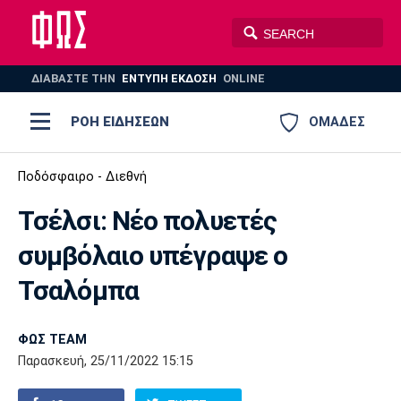
ΔΙΑΒΑΣΤΕ THN
ΕΝΤΥΠΗ ΕΚΔΟΣΗ
ONLINE
ΡΟΗ ΕΙΔΗΣΕΩΝ
ΟΜΑΔΕΣ
Ποδόσφαιρο
Ποδόσφαιρο - Διεθνή
ΠΟΔΟΣΦΑΙΡΟ
ΜΠΑΣΚΕΤ
Τσέλσι: Νέο πολυετές
Super League 1
Μπάσκετ
ΒΟΛΕΪ
ΠΟΛΟ
ΣΠΟΡ
συμβόλαιο υπέγραψε ο
Ολυμπιακός
ΑΕΚ
ΠΑΟΚ
Super League 2
Ελλάδα
Ολυμπιακοί Αγώνες
Τσαλόμπα
AUTO-MOTO
PLUS
Γ Εθνική
Εθνική
Βόλεϊ
ΦΩΣ TEAM
Ελλάδα
EuroLeague
Πόλο
Παναθηναϊκός
Ατρόμητος
Πανιώνιος
Παρασκευή, 25/11/2022 15:15
Champions League
ΝΒΑ
Τένις