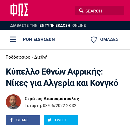
ΔΙΑΒΑΣΤΕ THN
ΕΝΤΥΠΗ ΕΚΔΟΣΗ
ONLINE
ΡΟΗ ΕΙΔΗΣΕΩΝ
ΟΜΑΔΕΣ
Ποδόσφαιρο
Ποδόσφαιρο - Διεθνή
ΠΟΔΟΣΦΑΙΡΟ
ΜΠΑΣΚΕΤ
Κύπελλο Εθνών Αφρικής:
Super League 1
Μπάσκετ
ΒΟΛΕΪ
ΠΟΛΟ
ΣΠΟΡ
Νίκες για Αλγερία και Κονγκό
Ολυμπιακός
ΑΕΚ
ΠΑΟΚ
Super League 2
Ελλάδα
Ολυμπιακοί Αγώνες
AUTO-MOTO
PLUS
Στράτος Διακουμόπουλος
Γ Εθνική
Εθνική
Βόλεϊ
Τετάρτη, 08/06/2022 23:32
Ελλάδα
EuroLeague
Πόλο
Παναθηναϊκός
Ατρόμητος
Πανιώνιος
SHARE
TWEET
Champions League
ΝΒΑ
Τένις