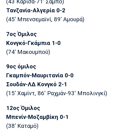
(43΄Καρίσα-71’ Σαμπό)
Πόρτο
Μπενφίκα
Τανζανία-Αλγερία 0-2
(45’ Μπενσεμαϊνί, 89’ Αμουρά)
7ος Όμιλος
Κονγκό-Γκάμπια 1-0
(74’ Μακουμπού)
9ος όμιλος
Γκαμπόν-Μαυριτανία 0-0
Σουδάν-ΛΔ Κονγκό 2-1
(15’ Χαμίντ, 86' Ραχμάν-93' Μπολινγκί)
12ος Όμιλος
Μπενίν-Μοζαμβίκη 0-1
(38’ Καταμό)