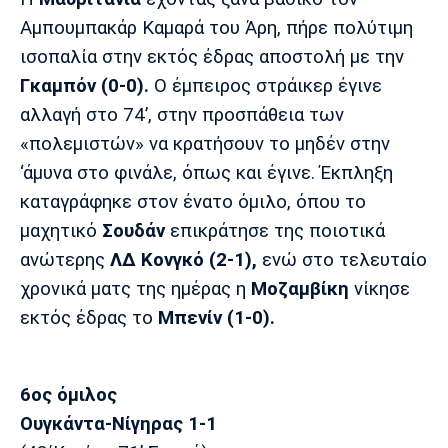
Λίβερπουλ
Μάντσεστερ
Γιουβέντους
Σίτι
Αμπουμπακάρ Καμαρά του Άρη, πήρε πολύτιμη
ισοπαλία στην εκτός έδρας αποστολή με την
Γκαμπόν (0-0).
Ο έμπειρος στράικερ έγινε
αλλαγή στο 74’, στην προσπάθεια των
Ίντερ
Μίλαν
Μπάγερν
«πολεμιστών» να κρατήσουν το μηδέν στην
‘άμυνα στο φινάλε, όπως και έγινε. Έκπληξη
καταγράφηκε στον ένατο όμιλο, όπου το
μαχητικό
Σουδάν
επικράτησε της ποιοτικά
Μπορούσια
Παρί Σεν
Μαρσέιγ
ανώτερης
ΛΔ Κονγκό (2-1),
ενώ στο τελευταίο
Ντόρτμουντ
Ζερμέν
χρονικά ματς της ημέρας η
Μοζαμβίκη
νίκησε
εκτός έδρας το
Μπενίν (1-0).
Μονακό
Ερυθρός
Τότεναμ
Αστέρας
6ος όμιλος
Ουγκάντα-Νίγηρας 1-1