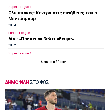
Super League 1
Ολυμπιακός: Κόντρα στις συνήθειες του ο
Μεντιλίμπαρ
23:54
Europa League
Λίσι: «Πρέπει να βελτιωθούμε»
23:52
Super League 1
Επιστρέφει αύριο στη Θεσσαλονίκη ο
Όλες οι ειδήσεις
Ηρακλής
23:50
Μπάσκετ Ελλάδα
ΔΗΜΟΦΙΛΗ
ΣΤΟ ΦΩΣ
Επίσημα στον Άρη ο Άνταμ Μοκόκα
23:35
Europa League
Μπρούνο: «Δουλέψαμε καλά στην άμυνα»