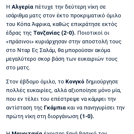
Μουσική
Στήλες
Η
Αλγερία
πέτυχε την δεύτερη νίκη σε
Πολιτισμός
Τραγούδια
Πρόγραμμα TV
ισάριθμα ματς στον έκτο προκριματικό όμιλο
του Κόπα Άφρικα, καθώς επικράτησε εκτός
Ιωνικός
Κηφισιά
Πανσερραϊκός
Cine Spot
έδρας της
Τανζανίας (2-0).
Ποιοτικοί οι
«πράσινοι» κυριάρχησαν στην αποστολή τους
Running
στο Νταρ Ες Σαλάμ, θα μπορούσαν ακόμα
μεγαλύτερο σκορ βάση των ευκαιριών τους
Media
στο ματς.
Μπαρτσελόνα
Ρεάλ
Ατλέτικο
Μαδρίτης
Μαδρίτης
Παρασκήνιο
Στον έβδομο όμιλο, το
Κονγκό
δημιούργησε
πολλές ευκαιρίες, αλλά αξιοποίησε μόνο μία,
που εν τέλει του επέστρεψε να κάμψει την
Μάντσεστερ
Τσέλσι
Άρσεναλ
Γιουνάιτεντ
αντίσταση της
Γκάμπια
και να πανηγυρίσει την
πρώτη νίκη στη διοργάνωση
(1-0).
Η
Μαυριτανία
έχοντας ξανά βασικό τον