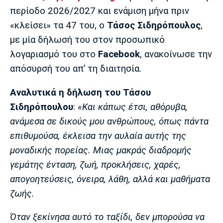
Μουσική
Στήλες
περίοδο 2026/2027 και ενάμιση μήνα πριν
«κλείσει» τα 47 του, ο
Τάσος Σιδηρόπουλος
,
Πολιτισμός
Τραγούδια
Πρόγραμμα TV
με μία δήλωσή του στον προσωπικό
Ιωνικός
Κηφισιά
Πανσερραϊκός
Cine Spot
λογαριασμό του στο
Facebook
, ανακοίνωσε την
απόσυρσή του απ’ τη διαιτησία.
Running
Αναλυτικά η δήλωση του Τάσου
Media
Σιδηρόπουλου
:
«Και κάπως έτσι, αθόρυβα,
Μπαρτσελόνα
Ρεάλ
Ατλέτικο
Μαδρίτης
Μαδρίτης
ανάμεσα σε δικούς μου ανθρώπους, όπως πάντα
Παρασκήνιο
επιθυμούσα, έκλεισα την αυλαία αυτής της
μοναδικής πορείας. Μιας μακράς διαδρομής
γεμάτης ένταση, ζωή, προκλήσεις, χαρές,
Μάντσεστερ
Τσέλσι
Άρσεναλ
Γιουνάιτεντ
απογοητεύσεις, όνειρα, λάθη, αλλά και μαθήματα
ζωής.
Όταν ξεκίνησα αυτό το ταξίδι, δεν μπορούσα να