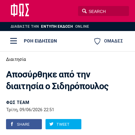
ΔΙΑΒΑΣΤΕ THN
ΕΝΤΥΠΗ ΕΚΔΟΣΗ
ONLINE
ΡΟΗ ΕΙΔΗΣΕΩΝ
ΟΜΑΔΕΣ
Ποδόσφαιρο
Διαιτησία
ΠΟΔΟΣΦΑΙΡΟ
ΜΠΑΣΚΕΤ
Αποσύρθηκε από την
Super League 1
Μπάσκετ
ΒΟΛΕΪ
ΠΟΛΟ
ΣΠΟΡ
διαιτησία ο Σιδηρόπουλος
Ολυμπιακός
ΑΕΚ
ΠΑΟΚ
Super League 2
Ελλάδα
Ολυμπιακοί Αγώνες
AUTO-MOTO
PLUS
ΦΩΣ TEAM
Γ Εθνική
Εθνική
Βόλεϊ
Τρίτη, 09/06/2026 22:51
Ελλάδα
EuroLeague
Πόλο
Παναθηναϊκός
Ατρόμητος
Πανιώνιος
SHARE
TWEET
Champions League
ΝΒΑ
Τένις