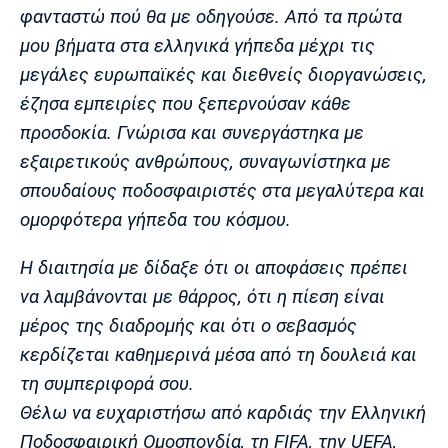
Λίβερπουλ
Μάντσεστερ
Γιουβέντους
φανταστώ πού θα με οδηγούσε. Από τα πρώτα
Σίτι
μου βήματα στα ελληνικά γήπεδα μέχρι τις
μεγάλες ευρωπαϊκές και διεθνείς διοργανώσεις,
έζησα εμπειρίες που ξεπερνούσαν κάθε
Ίντερ
Μίλαν
Μπάγερν
προσδοκία. Γνώρισα και συνεργάστηκα με
εξαιρετικούς ανθρώπους, συναγωνίστηκα με
σπουδαίους ποδοσφαιριστές στα μεγαλύτερα και
ομορφότερα γήπεδα του κόσμου.
Μπορούσια
Παρί Σεν
Μαρσέιγ
Ντόρτμουντ
Ζερμέν
Η διαιτησία με δίδαξε ότι οι αποφάσεις πρέπει
να λαμβάνονται με θάρρος, ότι η πίεση είναι
μέρος της διαδρομής και ότι ο σεβασμός
κερδίζεται καθημερινά μέσα από τη δουλειά και
Μονακό
Ερυθρός
Τότεναμ
Αστέρας
τη συμπεριφορά σου.
Θέλω να ευχαριστήσω από καρδιάς την Ελληνική
Ποδοσφαιρική Ομοσπονδία, τη FIFA, την UEFA,