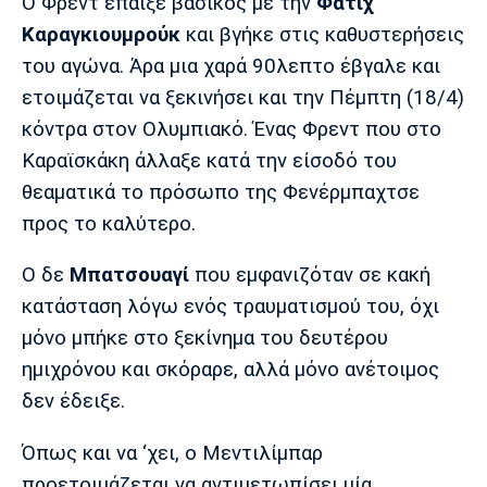
Ο Φρεντ έπαιξε βασικός με την
Φατίχ
Πόρτο
Μπενφίκα
Καραγκιουμρούκ
και βγήκε στις καθυστερήσεις
του αγώνα. Άρα μια χαρά 90λεπτο έβγαλε και
ετοιμάζεται να ξεκινήσει και την Πέμπτη (18/4)
κόντρα στον Ολυμπιακό. Ένας Φρεντ που στο
Καραϊσκάκη άλλαξε κατά την είσοδό του
θεαματικά το πρόσωπο της Φενέρμπαχτσε
προς το καλύτερο.
Ο δε
Μπατσουαγί
που εμφανιζόταν σε κακή
κατάσταση λόγω ενός τραυματισμού του, όχι
μόνο μπήκε στο ξεκίνημα του δευτέρου
ημιχρόνου και σκόραρε, αλλά μόνο ανέτοιμος
δεν έδειξε.
Όπως και να ‘χει, ο Μεντιλίμπαρ
προετοιμάζεται να αντιμετωπίσει μία