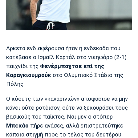
Μουσική
Στήλες
Πολιτισμός
Τραγούδια
Πρόγραμμα TV
Ιωνικός
Κηφισιά
Πανσερραϊκός
Cine Spot
Running
Αρκετά ενδιαφέρουσα ήταν η ενδεκάδα που
κατέβασε ο Ισμαϊλ Καρτάλ στο νικηφόρο (2-1)
Media
παιχνίδι της
Φενέρμπαχτσε επί της
Μπαρτσελόνα
Ρεάλ
Ατλέτικο
Μαδρίτης
Μαδρίτης
Καραγκιουμρούκ
στο Ολυμπιακό Στάδιο της
Παρασκήνιο
Πόλης.
Ο κόουτς των «καναρινιών» αποφάσισε να μην
Μάντσεστερ
Τσέλσι
Άρσεναλ
κάνει ούτε ροτέισον, ούτε να ξεκουράσει τους
Γιουνάιτεντ
βασικούς του παίκτες. Ναι μεν ο στόπερ
Μπεκάο
πήρε ανάσες, αλλά επιστρατεύτηκε
κάποια στιγμή προς το τέλος του δευτέρου