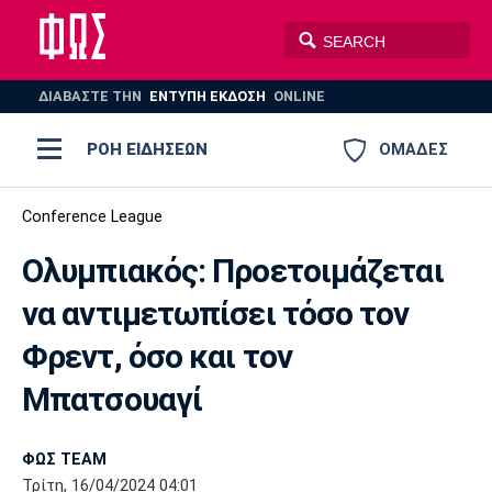
ΔΙΑΒΑΣΤΕ THN
ΕΝΤΥΠΗ ΕΚΔΟΣΗ
ONLINE
ΡΟΗ ΕΙΔΗΣΕΩΝ
ΟΜΑΔΕΣ
Ποδόσφαιρο
Conference League
ΠΟΔΟΣΦΑΙΡΟ
ΜΠΑΣΚΕΤ
Ολυμπιακός: Προετοιμάζεται
Super League 1
Μπάσκετ
ΒΟΛΕΪ
ΠΟΛΟ
ΣΠΟΡ
να αντιμετωπίσει τόσο τον
Ολυμπιακός
ΑΕΚ
ΠΑΟΚ
Super League 2
Ελλάδα
Ολυμπιακοί Αγώνες
Φρεντ, όσο και τον
AUTO-MOTO
PLUS
Γ Εθνική
Εθνική
Βόλεϊ
Μπατσουαγί
Ελλάδα
EuroLeague
Πόλο
Παναθηναϊκός
Ατρόμητος
Πανιώνιος
ΦΩΣ TEAM
Τρίτη, 16/04/2024 04:01
Champions League
ΝΒΑ
Τένις