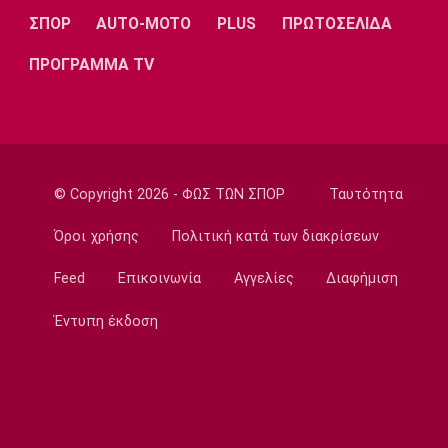
ΣΠΟΡ
AUTO-MOTO
PLUS
ΠΡΩΤΟΣΕΛΙΔΑ
Super League 2
AEΛ: Ενίσχυση με Μακρή και Παπαγεωργίου
ΠΡΟΓΡΑΜΜΑ TV
16:50
Super League 1
Λιβάι Γκαρσία: «Θα ζήσουμε σπουδαίες
στιγμές»
16:35
© Copyright 2026 - ΦΩΣ ΤΩΝ ΣΠΟΡ
Ταυτότητα
Ποδόσφαιρο - Διεθνή
Όροι χρήσης
Πολιτική κατά των διακρίσεων
Αρτέτα: «Οι παίκτες ήταν έξαλλοι μετά την
ήττα από τη Μπέτις»
Feed
Επικοινωνία
Αγγελίες
Διαφήμιση
16:20
Έντυπη έκδοση
Ποδόσφαιρο - Διεθνή
Σαλάχ: Ανακοινώθηκε από την
Τραμπζονσπόρ η μεταγραφή του!
16:05
Super League 1