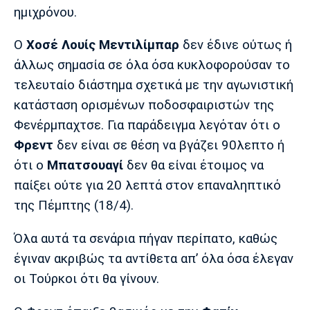
Λίβερπουλ
Μάντσεστερ
Γιουβέντους
ημιχρόνου.
Σίτι
Ο
Χοσέ Λουίς Μεντιλίμπαρ
δεν έδινε ούτως ή
άλλως σημασία σε όλα όσα κυκλοφορούσαν το
τελευταίο διάστημα σχετικά με την αγωνιστική
Ίντερ
Μίλαν
Μπάγερν
κατάσταση ορισμένων ποδοσφαιριστών της
Φενέρμπαχτσε. Για παράδειγμα λεγόταν ότι ο
Φρεντ
δεν είναι σε θέση να βγάζει 90λεπτο ή
ότι ο
Μπατσουαγί
δεν θα είναι έτοιμος να
Μπορούσια
Παρί Σεν
Μαρσέιγ
Ντόρτμουντ
Ζερμέν
παίξει ούτε για 20 λεπτά στον επαναληπτικό
της Πέμπτης (18/4).
Όλα αυτά τα σενάρια πήγαν περίπατο, καθώς
Μονακό
Ερυθρός
Τότεναμ
έγιναν ακριβώς τα αντίθετα απ’ όλα όσα έλεγαν
Αστέρας
οι Τούρκοι ότι θα γίνουν.