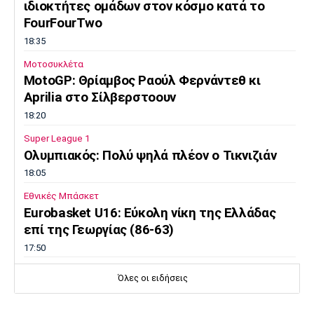
ιδιοκτήτες ομάδων στον κόσμο κατά το
Λίβερπουλ
Μάντσεστερ
Γιουβέντους
Σίτι
FourFourTwo
18:35
Μοτοσυκλέτα
MotoGP: Θρίαμβος Ραούλ Φερνάντεθ κι
Ίντερ
Μίλαν
Μπάγερν
Aprilia στο Σίλβερστοουν
18:20
Super League 1
Ολυμπιακός: Πολύ ψηλά πλέον ο Τικνιζιάν
Μπορούσια
Παρί Σεν
Μαρσέιγ
18:05
Ντόρτμουντ
Ζερμέν
Εθνικές Μπάσκετ
Eurobasket U16: Εύκολη νίκη της Ελλάδας
επί της Γεωργίας (86-63)
17:50
Μονακό
Ερυθρός
Τότεναμ
Αστέρας
Super League 2
Όλες οι ειδήσεις
O Noικοκυράκης στην ΑΕΛ
17:35