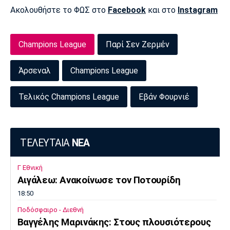
Μουσική
Στήλες
Ακολουθήστε το ΦΩΣ στο
Facebook
και στο
Instagram
Πολιτισμός
Τραγούδια
Πρόγραμμα TV
Ιωνικός
Κηφισιά
Πανσερραϊκός
Champions League
Παρί Σεν Ζερμέν
Cine Spot
Άρσεναλ
Champions League
Running
Τελικός Champions League
Εβάν Φουρνιέ
Media
Μπαρτσελόνα
Ρεάλ
Ατλέτικο
Μαδρίτης
Μαδρίτης
Παρασκήνιο
ΤΕΛΕΥΤΑΙΑ
ΝΕΑ
Γ Εθνική
Μάντσεστερ
Τσέλσι
Άρσεναλ
Αιγάλεω: Ανακοίνωσε τον Ποτουρίδη
Γιουνάιτεντ
18:50
Ποδόσφαιρο - Διεθνή
Βαγγέλης Μαρινάκης: Στους πλουσιότερους