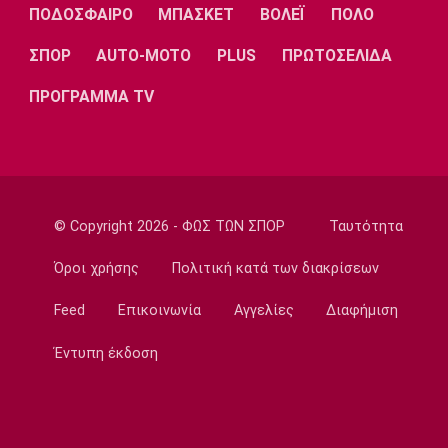
ΠΟΔΟΣΦΑΙΡΟ
ΜΠΑΣΚΕΤ
ΒΟΛΕΪ
ΠΟΛΟ
μαθαίνεις την αγορά»
15:20
ΣΠΟΡ
AUTO-MOTO
PLUS
ΠΡΩΤΟΣΕΛΙΔΑ
EuroLeague
ΠΡΟΓΡΑΜΜΑ TV
Χάποελ Τελ Αβίβ: Τέλος ο Κουλέτσοφ
15:05
Μπάσκετ Ελλάδα
Κουκουλεκίδης: «Στη Σαουδική Αραβία βρήκα
αυτό που πάντα επιζητούσα»
© Copyright 2026 - ΦΩΣ ΤΩΝ ΣΠΟΡ
Ταυτότητα
14:50
Super League 1
Όροι χρήσης
Πολιτική κατά των διακρίσεων
Παναθηναϊκός: Επέστρεψε ο Τετέι
Feed
Επικοινωνία
Αγγελίες
Διαφήμιση
14:35
Super League 1
Έντυπη έκδοση
Σπόρτινγκ: Η επιβεβαίωση για τον
Μπραγκάνσα και ο Ολυμπιακός
14:20