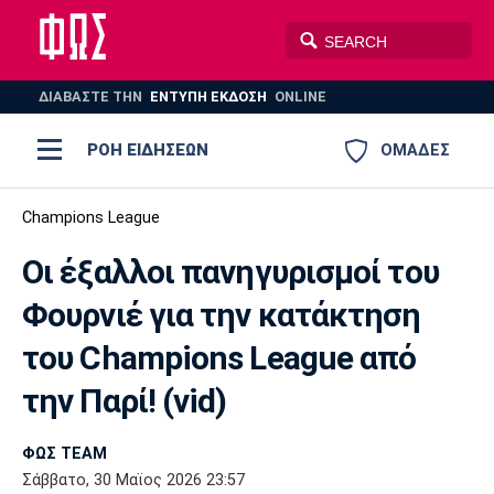
ΔΙΑΒΑΣΤΕ THN
ΕΝΤΥΠΗ ΕΚΔΟΣΗ
ONLINE
ΡΟΗ ΕΙΔΗΣΕΩΝ
ΟΜΑΔΕΣ
Ποδόσφαιρο
Champions League
ΠΟΔΟΣΦΑΙΡΟ
ΜΠΑΣΚΕΤ
Οι έξαλλοι πανηγυρισμοί του
Super League 1
Μπάσκετ
ΒΟΛΕΪ
ΠΟΛΟ
ΣΠΟΡ
Φουρνιέ για την κατάκτηση
Ολυμπιακός
ΑΕΚ
ΠΑΟΚ
Super League 2
Ελλάδα
Ολυμπιακοί Αγώνες
του Champions League από
AUTO-MOTO
PLUS
Γ Εθνική
Εθνική
Βόλεϊ
την Παρί! (vid)
Ελλάδα
EuroLeague
Πόλο
Παναθηναϊκός
Ατρόμητος
Πανιώνιος
ΦΩΣ TEAM
Σάββατο, 30 Μαϊος 2026 23:57
Champions League
ΝΒΑ
Τένις