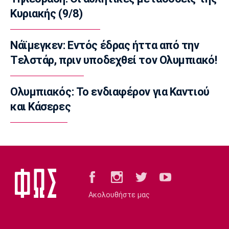
Γιώργος Μασούρας: Ανακοινώθηκε από τη
Κυριακής (9/8)
ΝΕΟΜ!
16:20
Νάϊμεγκεν: Εντός έδρας ήττα από την
Πόλο
Tελστάρ, πριν υποδεχθεί τον Ολυμπιακό!
Ευρωπαϊκό Πρωτάθλημα Νέων Ανδρών:
Αναχώρησε για τη Βουλγαρία η Εθνική
Ολυμπιακός: Το ενδιαφέρον για Καντιού
16:05
και Κάσερες
Super League 2
Απόλλων Καλαμαριάς: Ενισχύθηκε με τον
Βοριαζίδη
15:50
Στίβος
Αρχίζει το Ευρωπαϊκό Πρωτάθλημα στίβου
στο Μπέρμιγχαμ
Ακολουθήστε μας
15:35
Μπάσκετ Ελλάδα
Μουρατίδης: «Στο NBA Summer League